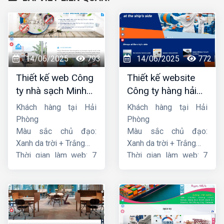
14/06/2025
793
14/06/2025
772
Thiết kế web Công
Thiết kế website
ty nhà sạch Minh
Công ty hàng hải
Dương
liên minh
Khách hàng tại Hải
Khách hàng tại Hải
Phòng
Phòng
Màu sắc chủ đạo:
Màu sắc chủ đạo:
Xanh da trời + Trắng
Xanh da trời + Trắng
Thời gian làm web: 7
Thời gian làm web: 7
ngày
ngày