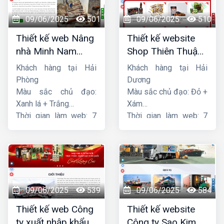
09/06/2025
501
09/06/2025
510
Thiết kế web Nâng
Thiết kế website
nhà Minh Nam
Shop Thiên Thuận
Hoàng
Phát
Khách hàng tại Hải
Khách hàng tại Hải
Phòng
Dương
Màu sắc chủ đạo:
Màu sắc chủ đạo: Đỏ +
Xanh lá + Trắng
Xám
Thời gian làm web: 7
Thời gian làm web: 7
ngày
ngày
09/06/2025
539
09/06/2025
584
Thiết kế web Công
Thiết kế website
ty xuất nhập khẩu
Công ty Sao Kim