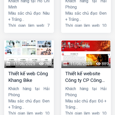
Khách hàng tại Hồ Chí
Khách hàng tại Hải
Minh
Phòng
Màu sắc chủ đạo: Nâu
Màu sắc chủ đạo: Đen
+ Trắng
+ Trắng
Thời gian làm web: 7
Thời gian làm web: 10
ngày
ngày
11/06/2025
780
11/06/2025
889
Thiết kế web Công
Thiết kế website
Khang Bike
Công ty CP Công
nghệ PCCC Bắc Hà
Khách hàng tại Hải
Khách hàng tại Hải
Phòng
Phòng
Màu sắc chủ đạo: Đen
Màu sắc chủ đạo: Đỏ +
+ Trắng
Trắng
Thời gian làm web: 10
Thời gian làm web: 10