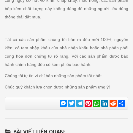
cùng nguy cơ nứt vỡ kính, chập cháy, mau hỏng, các sản phẩm
bếp kém chất lượng này không đáng để những người tiêu dùng
thông thái đặt mua.
Tất cả các sản phẩm chúng tôi bán ra đều mới 100%, nguyên
kiện, có tem nhập khẩu của nhà nhập khẩu hoặc nhà phân phối
cùng hóa đơn chứng từ rõ ràng. Với các sản phẩm được bảo
hành chính hãng đều có kèm phiếu bảo hành.
Chúng tôi tự tin vì chỉ bán những sản phẩm tốt nhất.
Chúc quý khách lựa chọn được những sản phẩm ưng ý!
Messenger
Twitter
Telegram
Pinterest
WhatsApp
LinkedIn
Reddit
Sha
BÀI VIẾT LIÊN QUAN: