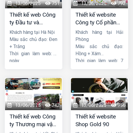
13/06/2025
751
13/06/2025
792
Thiết kế web Công
Thiết kế website
ty Đầu tư và
Công ty Cổ phần
Thương mại Five-
dịch vụ hàng hải
Khách hàng tại Hà Nội
Khách hàng tại Hải
Star
Sen
Màu sắc chủ đạo: Đen
Phòng
+ Trắng
Màu sắc chủ đạo:
Thời gian làm web: 7
Hồng + Xám
ngày
Thời gian làm web: 7
ngày
13/06/2025
742
13/06/2025
756
Thiết kế web Công
Thiết kế website
ty Thương mại vận
Shop Gold 90
tải Song Bằng