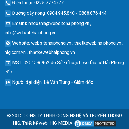
Điện thoại
: 0225.7774777
Đường dây nóng
: 0904.945.840 / 0888.876.444
Email
:
kinhdoanh@websitehaiphong.vn
,
info@websitehaiphong.vn
Website
: websitehaiphong.vn , thietkeweb.haiphong.vn ,
hig.com.vn , thietkewebhaiphong.vn
MST
: 0201586962 do Sở kế hoạch và đầu tư Hải Phòng
cấp
Người đại diện
: Lê Văn Trung - Giám đốc
© 2015
CÔNG TY TNHH CÔNG NGHỆ VÀ TRUYỀN THÔNG
HIG.
Thiết kế web
:
HIG MEDIA