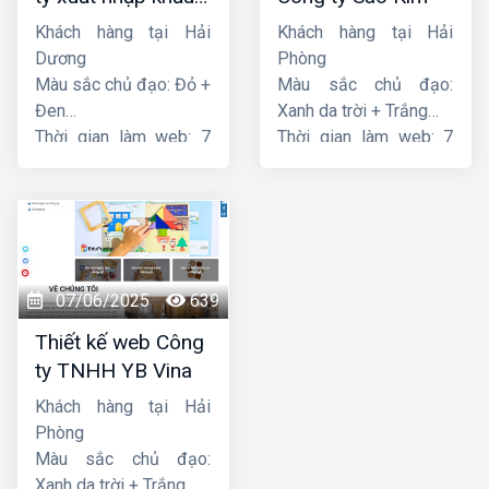
Thiên Thuận Phát
Khách hàng tại Hải
Khách hàng tại Hải
Dương
Phòng
Màu sắc chủ đạo: Đỏ +
Màu sắc chủ đạo:
Đen
Xanh da trời + Trắng
Thời gian làm web: 7
Thời gian làm web: 7
ngày
ngày
07/06/2025
639
Thiết kế web Công
ty TNHH YB Vina
Khách hàng tại Hải
Phòng
Màu sắc chủ đạo:
Xanh da trời + Trắng