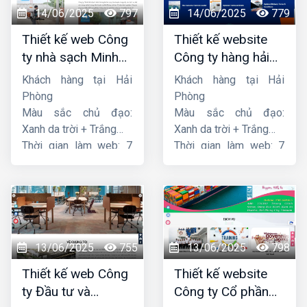
14/06/2025
797
14/06/2025
779
Thiết kế web Công
Thiết kế website
ty nhà sạch Minh
Công ty hàng hải
Dương
liên minh
Khách hàng tại Hải
Khách hàng tại Hải
Phòng
Phòng
Màu sắc chủ đạo:
Màu sắc chủ đạo:
Xanh da trời + Trắng
Xanh da trời + Trắng
Thời gian làm web: 7
Thời gian làm web: 7
ngày
ngày
13/06/2025
755
13/06/2025
798
Thiết kế web Công
Thiết kế website
ty Đầu tư và
Công ty Cổ phần