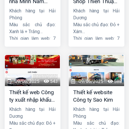
nhà Minh Nam
Shop Thiên Thuận
Hoàng
Phát
Khách hàng tại Hải
Khách hàng tại Hải
Phòng
Dương
Màu sắc chủ đạo:
Màu sắc chủ đạo: Đỏ +
Xanh lá + Trắng
Xám
Thời gian làm web: 7
Thời gian làm web: 7
ngày
ngày
09/06/2025
543
09/06/2025
588
Thiết kế web Công
Thiết kế website
ty xuất nhập khẩu
Công ty Sao Kim
Thiên Thuận Phát
Khách hàng tại Hải
Khách hàng tại Hải
Dương
Phòng
Màu sắc chủ đạo: Đỏ +
Màu sắc chủ đạo: