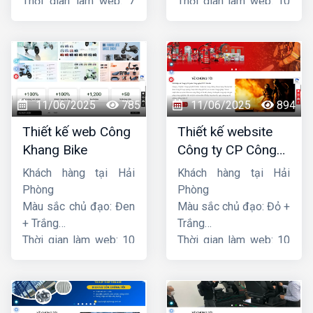
Thời gian làm web: 7
Thời gian làm web: 10
ngày
ngày
11/06/2025
785
11/06/2025
894
Thiết kế web Công
Thiết kế website
Khang Bike
Công ty CP Công
nghệ PCCC Bắc Hà
Khách hàng tại Hải
Khách hàng tại Hải
Phòng
Phòng
Màu sắc chủ đạo: Đen
Màu sắc chủ đạo: Đỏ +
+ Trắng
Trắng
Thời gian làm web: 10
Thời gian làm web: 10
ngày
ngày