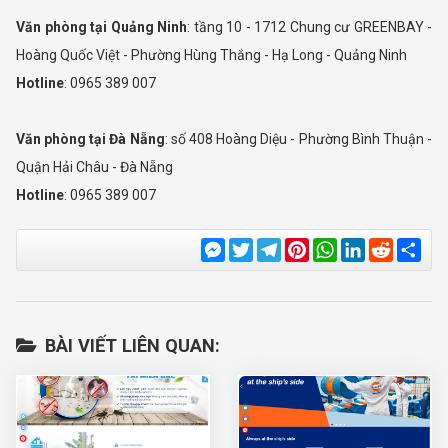
Văn phòng tại Quảng Ninh
: tầng 10 - 1712 Chung cư GREENBAY -
Hoàng Quốc Việt - Phường Hùng Thắng - Hạ Long - Quảng Ninh
Hotline
: 0965 389 007
Văn phòng tại Đà Nẵng
: số 408 Hoàng Diệu - Phường Bình Thuận -
Quận Hải Châu - Đà Nẵng
Hotline
: 0965 389 007
Messenger
Twitter
Telegram
Pinterest
WhatsApp
LinkedIn
Reddit
Sha
BÀI VIẾT LIÊN QUAN: