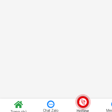
Chat Zalo
Hotline
Me
Trang chủ