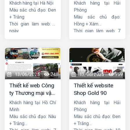
Thương mại Five-
dịch vụ hàng hải
Khách hàng tại Hà Nội
Khách hàng tại Hải
Star
Sen
Màu sắc chủ đạo: Đen
Phòng
+ Trắng
Màu sắc chủ đạo:
Thời gian làm web: 7
Hồng + Xám
ngày
Thời gian làm web: 7
ngày
13/06/2025
748
13/06/2025
759
Thiết kế web Công
Thiết kế website
ty Thương mại vận
Shop Gold 90
tải Song Bằng
Khách hàng tại Hồ Chí
Khách hàng tại Hải
Minh
Phòng
Màu sắc chủ đạo: Nâu
Màu sắc chủ đạo: Đen
+ Trắng
+ Trắng