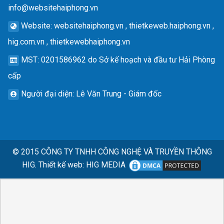
info@websitehaiphong.vn
Website
: websitehaiphong.vn , thietkeweb.haiphong.vn ,
hig.com.vn , thietkewebhaiphong.vn
MST
: 0201586962 do Sở kế hoạch và đầu tư Hải Phòng
cấp
Người đại diện
: Lê Văn Trung - Giám đốc
© 2015
CÔNG TY TNHH CÔNG NGHỆ VÀ TRUYỀN THÔNG
HIG.
Thiết kế web
:
HIG MEDIA