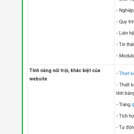
- Nghiệp
- Quy tr
- Liên hệ
- Tin th
- Module
Tính năng nổi trội, khác biệt của
-
Thiet 
website
- Thiết 
tính bảng,
- Trang
q
- Tích h
- Tự độn