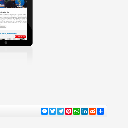
Messenger
Twitter
Telegram
Pinterest
WhatsApp
LinkedIn
Reddit
Share