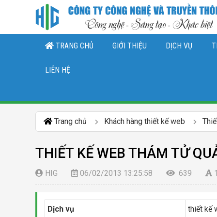
TRANG CHỦ
GIỚI THIỆU
DỊCH VỤ
T
THIẾT KẾ LOGO, NHẬN DIỆN THƯƠNG 
DỊCH VỤ QUẢN TRỊ CHĂ
DỊCH VỤ QUẢN TRỊ FANPAGE FACEBO
LIÊN HỆ
Trang chủ
Khách hàng thiết kế web
Thi
THIẾT KẾ WEB THÁM TỬ QU
HIG
06/02/2013 13:25:58
639
Dịch vụ
thiết kế