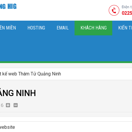
Điện 
0225
ÊN MIỀN
HOSTING
EMAIL
KHÁCH HÀNG
KIẾN 
HIỆU
M SÓC WEBSITE & SEO TỔNG THỂ
OK
KIẾN THỨC MARKETI
ết kế web Thám Tử Quảng Ninh
ẢNG NINH
16
 website