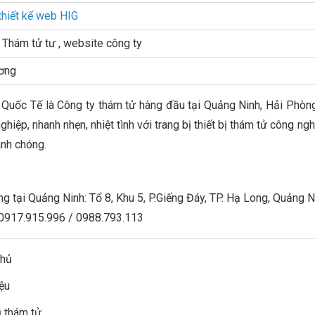
thiết kế web HIG
Thám tử tư , website công ty
ơng
Quốc Tế là Công ty thám tử hàng đầu tại Quảng Ninh, Hải Phòng
ghiệp, nhanh nhẹn, nhiệt tình với trang bị thiết bị thám tử công n
nh chóng.
g tại Quảng Ninh: Tổ 8, Khu 5, P.Giếng Đáy, TP. Hạ Long, Quảng 
 0917.915.996 / 0988.793.113
chủ
iệu
ụ thám tử