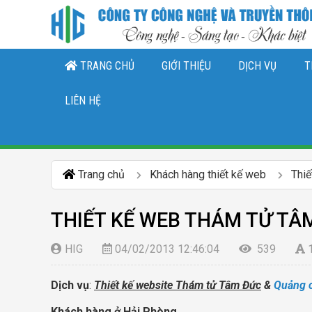
TRANG CHỦ
GIỚI THIỆU
DỊCH VỤ
T
THIẾT KẾ LOGO, NHẬN DIỆN THƯƠNG 
DỊCH VỤ QUẢN TRỊ CHĂ
DỊCH VỤ QUẢN TRỊ FANPAGE FACEBO
LIÊN HỆ
Trang chủ
Khách hàng thiết kế web
Thi
THIẾT KẾ WEB THÁM TỬ TÂ
HIG
04/02/2013 12:46:04
539
Dịch vụ
:
Thiết kế website
Thám tử Tâm Đức
&
Quảng 
Khách hàng ở Hải Phòng