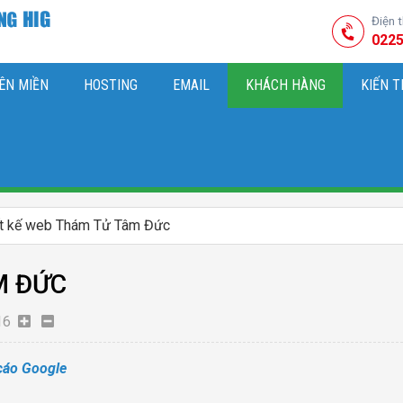
Điện 
0225
ÊN MIỀN
HOSTING
EMAIL
KHÁCH HÀNG
KIẾN 
HIỆU
M SÓC WEBSITE & SEO TỔNG THỂ
OK
KIẾN THỨC MARKETI
ết kế web Thám Tử Tâm Đức
M ĐỨC
16
cáo Google