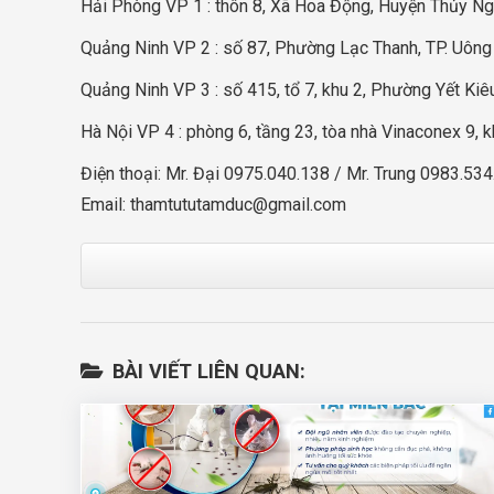
Hải Phòng VP 1 : thôn 8, Xã Hoa Động, Huyện Thủy N
Quảng Ninh VP 2 : số 87, Phường Lạc Thanh, TP. Uông
Quảng Ninh VP 3 : số 415, tổ 7, khu 2, Phường Yết Kiê
Hà Nội VP 4 : phòng 6, tầng 23, tòa nhà Vinaconex 9,
Điện thoại: Mr. Đại 0975.040.138 / Mr. Trung 0983.53
Email:
thamtututamduc@gmail.com
BÀI VIẾT LIÊN QUAN: