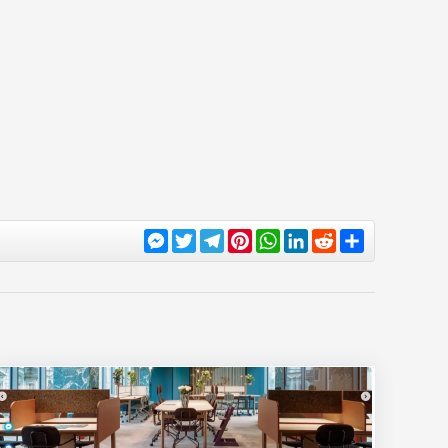
Messenger
Twitter
Telegram
Pinterest
WhatsApp
LinkedIn
Reddit
Share