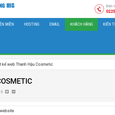
Điện 
0225
ÊN MIỀN
HOSTING
EMAIL
KHÁCH HÀNG
KIẾN 
HIỆU
M SÓC WEBSITE & SEO TỔNG THỂ
OK
KIẾN THỨC MARKETI
ết kế web Thanh Hậu Cosmetic
COSMETIC
16
 website