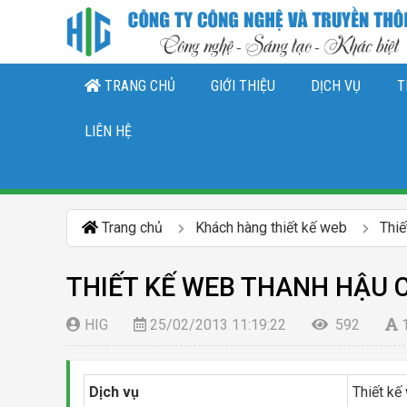
TRANG CHỦ
GIỚI THIỆU
DỊCH VỤ
T
THIẾT KẾ LOGO, NHẬN DIỆN THƯƠNG 
DỊCH VỤ QUẢN TRỊ CHĂ
DỊCH VỤ QUẢN TRỊ FANPAGE FACEBO
LIÊN HỆ
Trang chủ
Khách hàng thiết kế web
Thi
THIẾT KẾ WEB THANH HẬU 
HIG
25/02/2013 11:19:22
592
Dịch vụ
Thiết kế