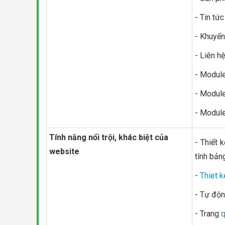
- Tin tức
- Khuyến
- Liên hệ
- Module
- Modul
- Module
Tính năng nổi trội, khác biệt của
- Thiết 
website
tính bảng,
-
Thiet 
- Tự độn
- Trang
q