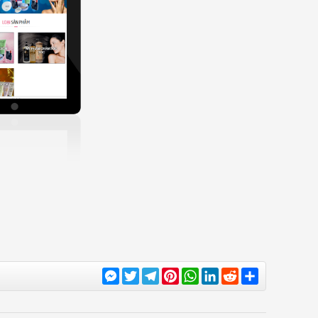
Messenger
Twitter
Telegram
Pinterest
WhatsApp
LinkedIn
Reddit
Share