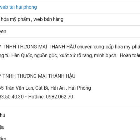
 web tai hai phong
 hóa mỹ phẩm , web bán hàng
Đen
 TNHH THƯƠNG MẠI THANH HẬU chuyên cung cấp hóa mỹ phẩm
ng từ Hàn Quốc, nguồn gốc, xuất xứ rõ ràng, minh bạch. Hoàn toàn
Y TNHH THƯƠNG MẠI THANH HẬU
 55 Trần Văn Lan, Cát Bi, Hải An , Hải Phòng
83.50.40.30 - Hotline: 0982.062.70
chủ
iệu
hẩm