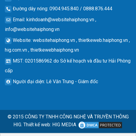
Đường dây nóng
: 0904.945.840 / 0888.876.444
Email
:
kinhdoanh@websitehaiphong.vn
,
info@websitehaiphong.vn
Website
: websitehaiphong.vn , thietkeweb.haiphong.vn ,
hig.com.vn , thietkewebhaiphong.vn
MST
: 0201586962 do Sở kế hoạch và đầu tư Hải Phòng
cấp
Người đại diện
: Lê Văn Trung - Giám đốc
© 2015
CÔNG TY TNHH CÔNG NGHỆ VÀ TRUYỀN THÔNG
HIG.
Thiết kế web
:
HIG MEDIA