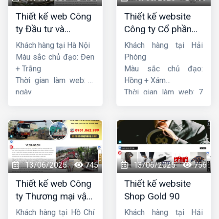
Thiết kế web Công
Thiết kế website
ty Đầu tư và
Công ty Cổ phần
Thương mại Five-
dịch vụ hàng hải
Khách hàng tại Hà Nội
Khách hàng tại Hải
Star
Sen
Màu sắc chủ đạo: Đen
Phòng
+ Trắng
Màu sắc chủ đạo:
Thời gian làm web: 7
Hồng + Xám
ngày
Thời gian làm web: 7
ngày
13/06/2025
745
13/06/2025
756
Thiết kế web Công
Thiết kế website
ty Thương mại vận
Shop Gold 90
tải Song Bằng
Khách hàng tại Hồ Chí
Khách hàng tại Hải