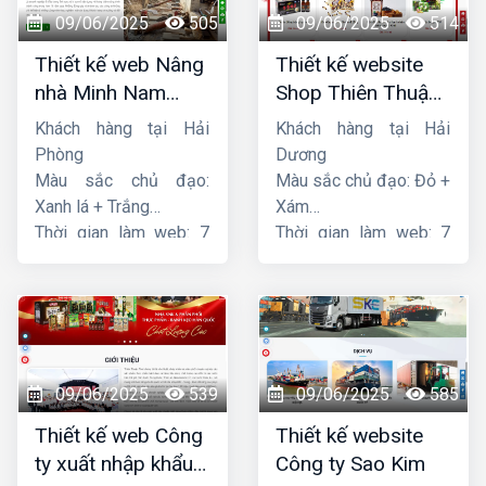
09/06/2025
505
09/06/2025
514
Thiết kế web Nâng
Thiết kế website
nhà Minh Nam
Shop Thiên Thuận
Hoàng
Phát
Khách hàng tại Hải
Khách hàng tại Hải
Phòng
Dương
Màu sắc chủ đạo:
Màu sắc chủ đạo: Đỏ +
Xanh lá + Trắng
Xám
Thời gian làm web: 7
Thời gian làm web: 7
ngày
ngày
09/06/2025
539
09/06/2025
585
Thiết kế web Công
Thiết kế website
ty xuất nhập khẩu
Công ty Sao Kim