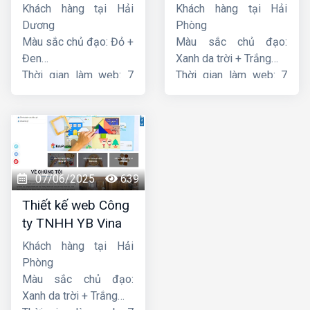
Thiên Thuận Phát
Khách hàng tại Hải
Khách hàng tại Hải
Dương
Phòng
Màu sắc chủ đạo: Đỏ +
Màu sắc chủ đạo:
Đen
Xanh da trời + Trắng
Thời gian làm web: 7
Thời gian làm web: 7
ngày
ngày
07/06/2025
639
Thiết kế web Công
ty TNHH YB Vina
Khách hàng tại Hải
Phòng
Màu sắc chủ đạo:
Xanh da trời + Trắng