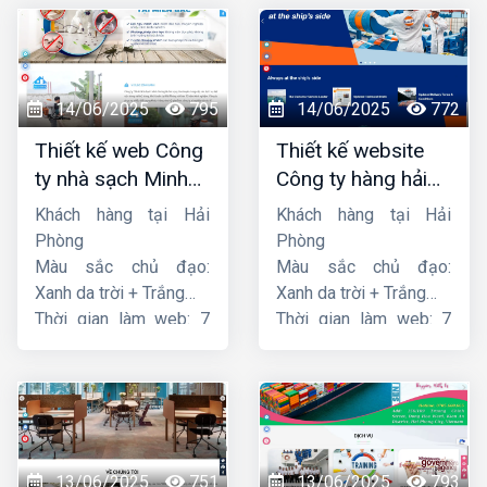
14/06/2025
795
14/06/2025
772
Thiết kế web Công
Thiết kế website
ty nhà sạch Minh
Công ty hàng hải
Dương
liên minh
Khách hàng tại Hải
Khách hàng tại Hải
Phòng
Phòng
Màu sắc chủ đạo:
Màu sắc chủ đạo:
Xanh da trời + Trắng
Xanh da trời + Trắng
Thời gian làm web: 7
Thời gian làm web: 7
ngày
ngày
13/06/2025
751
13/06/2025
793