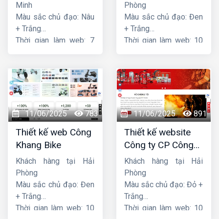
Minh
Phòng
Màu sắc chủ đạo: Nâu
Màu sắc chủ đạo: Đen
+ Trắng
+ Trắng
Thời gian làm web: 7
Thời gian làm web: 10
ngày
ngày
11/06/2025
783
11/06/2025
891
Thiết kế web Công
Thiết kế website
Khang Bike
Công ty CP Công
nghệ PCCC Bắc Hà
Khách hàng tại Hải
Khách hàng tại Hải
Phòng
Phòng
Màu sắc chủ đạo: Đen
Màu sắc chủ đạo: Đỏ +
+ Trắng
Trắng
Thời gian làm web: 10
Thời gian làm web: 10