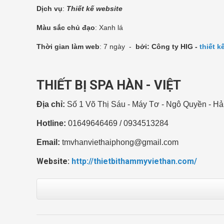
Dịch vụ
:
Thiết kế website
Màu sắc chủ đạo
: Xanh lá
Thời gian làm web
: 7 ngày -
bởi: Công ty HIG -
thiết k
THIẾT BỊ SPA HÀN - VIỆT
Địa chỉ:
Số 1 Võ Thị Sáu - Máy Tơ - Ngô Quyền - H
Hotline:
01649646469 / 0934513284
Email:
tmvhanviethaiphong@gmail.com
Website:
http://thietbithammyviethan.com/