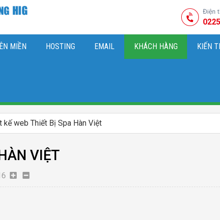
Điện 
0225
ÊN MIỀN
HOSTING
EMAIL
KHÁCH HÀNG
KIẾN 
HIỆU
M SÓC WEBSITE & SEO TỔNG THỂ
OK
KIẾN THỨC MARKETI
t kế web Thiết Bị Spa Hàn Việt
 HÀN VIỆT
16