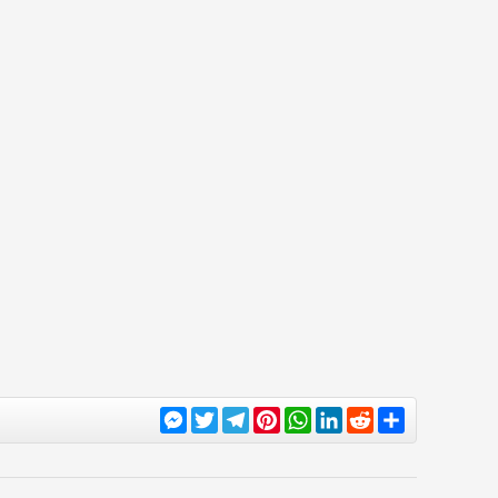
Messenger
Twitter
Telegram
Pinterest
WhatsApp
LinkedIn
Reddit
Share