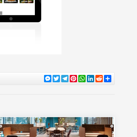
Messenger
Twitter
Telegram
Pinterest
WhatsApp
LinkedIn
Reddit
Share