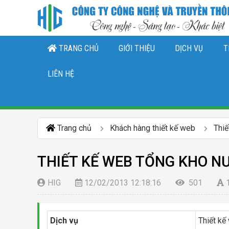
TRANG CHỦ
GIỚI THIỆU
DỊCH VỤ
T
THIẾT KẾ LOGO, NHẬN DIỆN THƯƠNG 
DỊCH VỤ QUẢN TRỊ CHĂ
DỊCH VỤ QUẢN TRỊ FANPAGE FACEBO
LIÊN HỆ
Trang chủ
Khách hàng thiết kế web
Thi
THIẾT KẾ WEB TỔNG KHO N
HIG
12/02/2013 12:18:16
501
Dịch vụ
Thiết kế