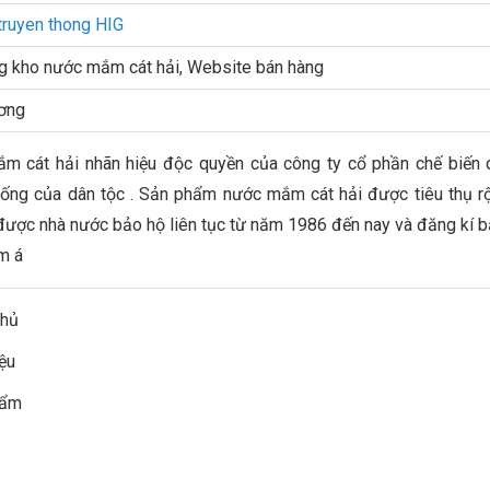
truyen thong HIG
g kho nước mắm cát hải, Website bán hàng
ơng
 cát hải nhãn hiệu độc quyền của công ty cổ phần chế biến d
hống của dân tộc . Sản phẩm nước mắm cát hải được tiêu thụ rộn
được nhà nước bảo hộ liên tục từ năm 1986 đến nay và đăng kí b
m á
chủ
iệu
hẩm