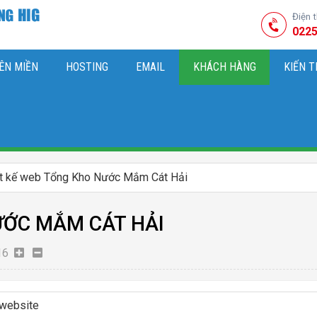
Điện 
0225
ÊN MIỀN
HOSTING
EMAIL
KHÁCH HÀNG
KIẾN 
HIỆU
M SÓC WEBSITE & SEO TỔNG THỂ
OK
KIẾN THỨC MARKETI
ết kế web Tổng Kho Nước Mắm Cát Hải
ƯỚC MẮM CÁT HẢI
16
 website