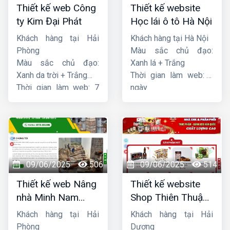
Thiết kế web Công
Thiết kế website
ty Kim Đại Phát
Học lái ô tô Hà Nội
Khách hàng tại Hải
Khách hàng tại Hà Nội
Phòng
Màu sắc chủ đạo:
Màu sắc chủ đạo:
Xanh lá + Trắng
Xanh da trời + Trắng
Thời gian làm web: 7
Thời gian làm web: 7
ngày
ngày
09/06/2025
506
09/06/2025
514
Thiết kế web Nâng
Thiết kế website
nhà Minh Nam
Shop Thiên Thuận
Hoàng
Phát
Khách hàng tại Hải
Khách hàng tại Hải
Phòng
Dương