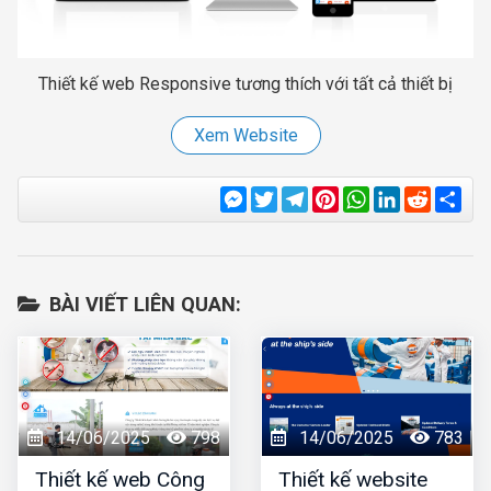
Thiết kế web Responsive tương thích với tất cả thiết bị
Xem Website
Messenger
Twitter
Telegram
Pinterest
WhatsApp
LinkedIn
Reddit
Sha
BÀI VIẾT LIÊN QUAN:
14/06/2025
798
14/06/2025
783
Thiết kế web Công
Thiết kế website