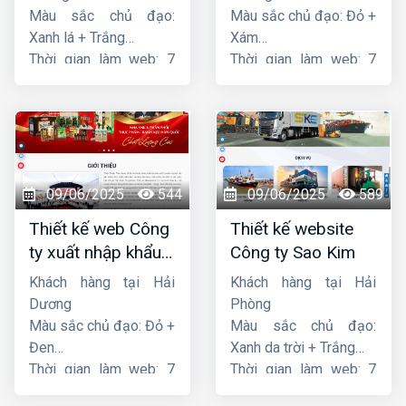
Màu sắc chủ đạo:
Màu sắc chủ đạo: Đỏ +
Xanh lá + Trắng
Xám
Thời gian làm web: 7
Thời gian làm web: 7
ngày
ngày
09/06/2025
544
09/06/2025
589
Thiết kế web Công
Thiết kế website
ty xuất nhập khẩu
Công ty Sao Kim
Thiên Thuận Phát
Khách hàng tại Hải
Khách hàng tại Hải
Dương
Phòng
Màu sắc chủ đạo: Đỏ +
Màu sắc chủ đạo:
Đen
Xanh da trời + Trắng
Thời gian làm web: 7
Thời gian làm web: 7
ngày
ngày