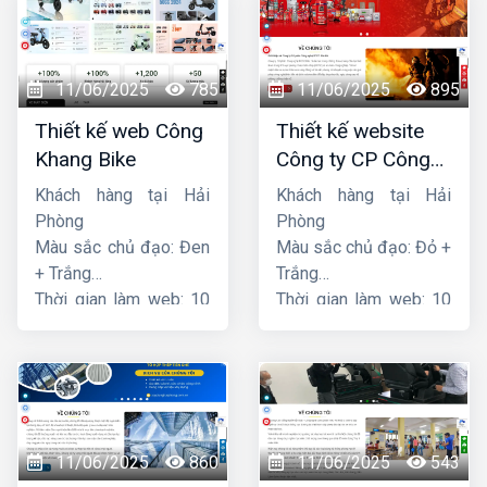
11/06/2025
785
11/06/2025
895
Thiết kế web Công
Thiết kế website
Khang Bike
Công ty CP Công
nghệ PCCC Bắc Hà
Khách hàng tại Hải
Khách hàng tại Hải
Phòng
Phòng
Màu sắc chủ đạo: Đen
Màu sắc chủ đạo: Đỏ +
+ Trắng
Trắng
Thời gian làm web: 10
Thời gian làm web: 10
ngày
ngày
11/06/2025
860
11/06/2025
543