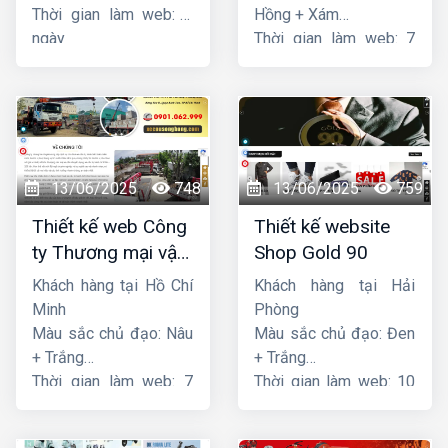
Thời gian làm web: 7
Hồng + Xám
ngày
Thời gian làm web: 7
ngày
13/06/2025
748
13/06/2025
759
Thiết kế web Công
Thiết kế website
ty Thương mại vận
Shop Gold 90
tải Song Bằng
Khách hàng tại Hồ Chí
Khách hàng tại Hải
Minh
Phòng
Màu sắc chủ đạo: Nâu
Màu sắc chủ đạo: Đen
+ Trắng
+ Trắng
Thời gian làm web: 7
Thời gian làm web: 10
ngày
ngày