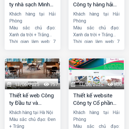
ty nhà sạch Minh
Công ty hàng hải
Dương
liên minh
Khách hàng tại Hải
Khách hàng tại Hải
Phòng
Phòng
Màu sắc chủ đạo:
Màu sắc chủ đạo:
Xanh da trời + Trắng
Xanh da trời + Trắng
Thời gian làm web: 7
Thời gian làm web: 7
ngày
ngày
13/06/2025
757
13/06/2025
800
Thiết kế web Công
Thiết kế website
ty Đầu tư và
Công ty Cổ phần
Thương mại Five-
dịch vụ hàng hải
Khách hàng tại Hà Nội
Khách hàng tại Hải
Star
Sen
Màu sắc chủ đạo: Đen
Phòng
+ Trắng
Màu sắc chủ đạo: