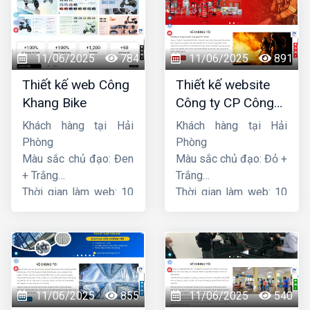
11/06/2025
784
11/06/2025
891
Thiết kế web Công
Thiết kế website
Khang Bike
Công ty CP Công
nghệ PCCC Bắc Hà
Khách hàng tại Hải
Khách hàng tại Hải
Phòng
Phòng
Màu sắc chủ đạo: Đen
Màu sắc chủ đạo: Đỏ +
+ Trắng
Trắng
Thời gian làm web: 10
Thời gian làm web: 10
ngày
ngày
11/06/2025
855
11/06/2025
540