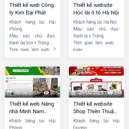
Thiết kế web Công
Thiết kế website
ty Kim Đại Phát
Học lái ô tô Hà Nội
Khách hàng tại Hải
Khách hàng tại Hà Nội
Phòng
Màu sắc chủ đạo:
Màu sắc chủ đạo:
Xanh lá + Trắng
Xanh da trời + Trắng
Thời gian làm web: 7
Thời gian làm web: 7
ngày
ngày
09/06/2025
505
09/06/2025
514
Thiết kế web Nâng
Thiết kế website
nhà Minh Nam
Shop Thiên Thuận
Hoàng
Phát
Khách hàng tại Hải
Khách hàng tại Hải
Phòng
Dương