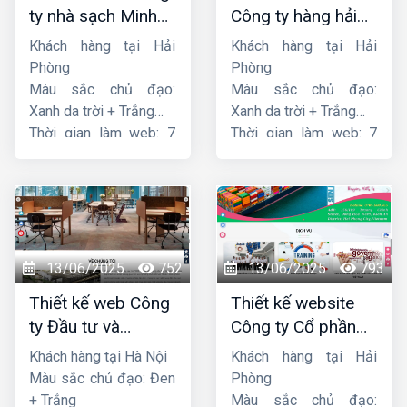
ty nhà sạch Minh
Công ty hàng hải
Dương
liên minh
Khách hàng tại Hải
Khách hàng tại Hải
Phòng
Phòng
Màu sắc chủ đạo:
Màu sắc chủ đạo:
Xanh da trời + Trắng
Xanh da trời + Trắng
Thời gian làm web: 7
Thời gian làm web: 7
ngày
ngày
13/06/2025
752
13/06/2025
793
Thiết kế web Công
Thiết kế website
ty Đầu tư và
Công ty Cổ phần
Thương mại Five-
dịch vụ hàng hải
Khách hàng tại Hà Nội
Khách hàng tại Hải
Star
Sen
Màu sắc chủ đạo: Đen
Phòng
+ Trắng
Màu sắc chủ đạo: