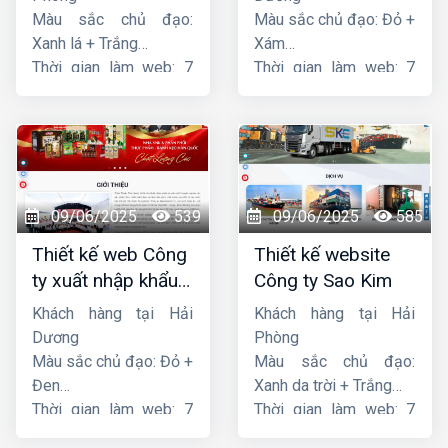
Màu sắc chủ đạo:
Màu sắc chủ đạo: Đỏ +
Xanh lá + Trắng
Xám
Thời gian làm web: 7
Thời gian làm web: 7
ngày
ngày
09/06/2025
539
09/06/2025
585
Thiết kế web Công
Thiết kế website
ty xuất nhập khẩu
Công ty Sao Kim
Thiên Thuận Phát
Khách hàng tại Hải
Khách hàng tại Hải
Dương
Phòng
Màu sắc chủ đạo: Đỏ +
Màu sắc chủ đạo:
Đen
Xanh da trời + Trắng
Thời gian làm web: 7
Thời gian làm web: 7
ngày
ngày