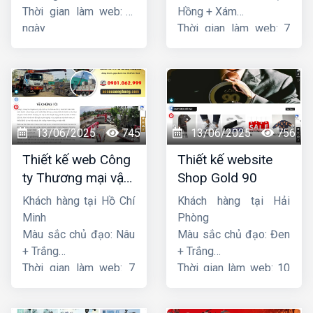
Thời gian làm web: 7
Hồng + Xám
ngày
Thời gian làm web: 7
ngày
13/06/2025
745
13/06/2025
756
Thiết kế web Công
Thiết kế website
ty Thương mại vận
Shop Gold 90
tải Song Bằng
Khách hàng tại Hồ Chí
Khách hàng tại Hải
Minh
Phòng
Màu sắc chủ đạo: Nâu
Màu sắc chủ đạo: Đen
+ Trắng
+ Trắng
Thời gian làm web: 7
Thời gian làm web: 10
ngày
ngày