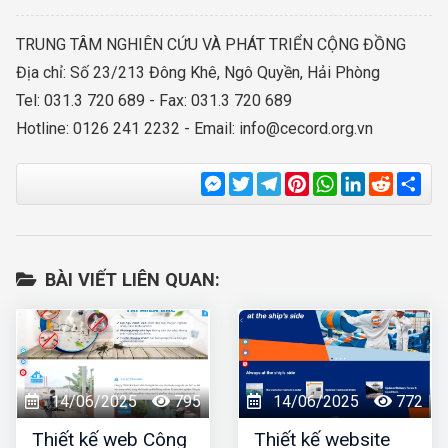
TRUNG TÂM NGHIÊN CỨU VÀ PHÁT TRIỂN CỘNG ĐỒNG
Địa chỉ: Số 23/213 Đông Khê, Ngô Quyền, Hải Phòng
Tel: 031.3 720 689 - Fax: 031.3 720 689
Hotline: 0126 241 2232 - Email:
info@cecord.org.vn
Messenger
Twitter
Telegram
Pinterest
WhatsApp
LinkedIn
Reddit
Sha
BÀI VIẾT LIÊN QUAN:
14/06/2025
795
14/06/2025
772
Thiết kế web Công
Thiết kế website