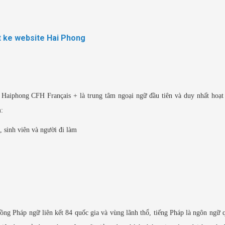
t ke website Hai Phong
aiphong CFH Français + là trung tâm ngoại ngữ đầu tiên và duy nhất hoạt đ
:
 sinh viên và người đi làm
đồng Pháp ngữ liên kết 84 quốc gia và vùng lãnh thổ, tiếng Pháp là ngôn ngữ 