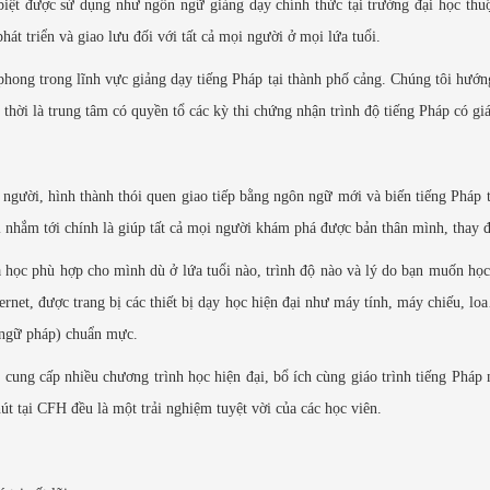
c biệt được sử dụng như ngôn ngữ giảng dạy chính thức tại trường đại học thu
át triển và giao lưu đối với tất cả mọi người ở mọi lứa tuổi.
hong trong lĩnh vực giảng dạy tiếng Pháp tại thành phố cảng. Chúng tôi hướng
 thời là trung tâm có quyền tổ các kỳ thi chứng nhận trình độ tiếng Pháp có 
ười, hình thành thói quen giao tiếp bằng ngôn ngữ mới và biến tiếng Pháp t
ôi nhắm tới chính là giúp tất cả mọi người khám phá được bản thân mình, thay 
a học phù hợp cho mình dù ở lứa tuổi nào, trình độ nào và lý do bạn muốn học 
ternet, được trang bị các thiết bị dạy học hiện đại như máy tính, máy chiếu, lo
 ngữ pháp) chuẩn mực.
cung cấp nhiều chương trình học hiện đại, bổ ích cùng giáo trình tiếng Pháp 
t tại CFH đều là một trải nghiệm tuyệt vời của các học viên.