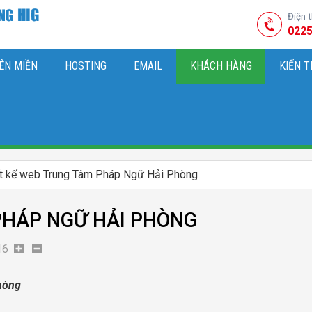
Điện 
0225
ÊN MIỀN
HOSTING
EMAIL
KHÁCH HÀNG
KIẾN 
HIỆU
M SÓC WEBSITE & SEO TỔNG THỂ
OK
KIẾN THỨC MARKETI
ết kế web Trung Tâm Pháp Ngữ Hải Phòng
PHÁP NGỮ HẢI PHÒNG
16
hòng