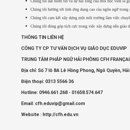
Chúng tôi đặt niềm tin và sự hài lòng của mỗi học viên là giá
Chúng tôi hướng tới tính ứng dụng cao của ngôn ngữ trong c
Chúng tôi cam kết xây dựng một môi trường làm việc chuyê
Chúng tôi đóng góp tích cực trong việc xây dựng nền giáo 
THÔNG TIN LIÊN HỆ
CÔNG TY CP TƯ VẤN DỊCH VỤ GIÁO DỤC EDUVIP
TRUNG TÂM PHÁP NGỮ HẢI PHÒNG CFH FRANÇA
Địa chỉ: Số 7 lô 8A Lê Hồng Phong, Ngô Quyền, Hả
Điện thoại: 0313 5566 36
Hotline: 0946.661.268 - 01658.574.647
Email:
cfh.eduvip@gmail.com
Website : http://cfh.edu.vn