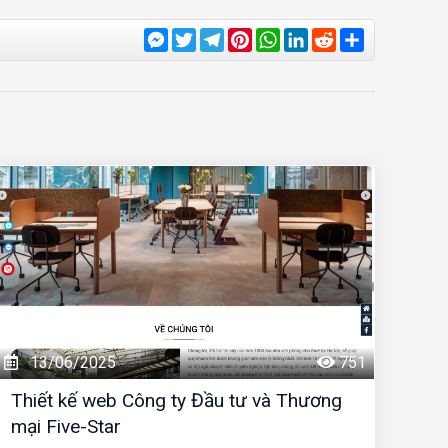
Messenger
Twitter
Telegram
Pinterest
WhatsApp
LinkedIn
Reddit
Share
13/06/2025
751
Thiết kế web Công ty Đầu tư và Thương
mại Five-Star