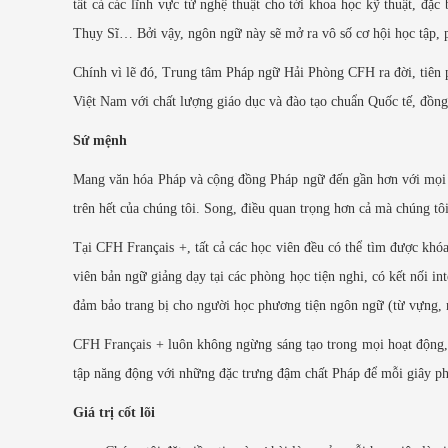
tất cả các lĩnh vực từ nghệ thuật cho tới khoa học kỹ thuật, đặ
Thụy Sĩ… Bởi vậy, ngôn ngữ này sẽ mở ra vô số cơ hội học tập, ph
Chính vì lẽ đó, Trung tâm Pháp ngữ Hải Phòng CFH ra đời, tiên p
Việt Nam với chất lượng giáo dục và đào tạo chuẩn Quốc tế, đồng
Sứ mệnh
Mang văn hóa Pháp và cộng đồng Pháp ngữ đến gần hơn với mọi ng
trên hết của chúng tôi. Song, điều quan trọng hơn cả mà chúng t
Tại CFH Français +, tất cả các học viên đều có thể tìm được khó
viên bản ngữ giảng dạy tại các phòng học tiện nghi, có kết nối in
đảm bảo trang bị cho người học phương tiện ngôn ngữ (từ vựng,
CFH Français + luôn không ngừng sáng tạo trong mọi hoạt động, 
tập năng động với những đặc trưng đậm chất Pháp để mỗi giây phú
Giá trị cốt lõi