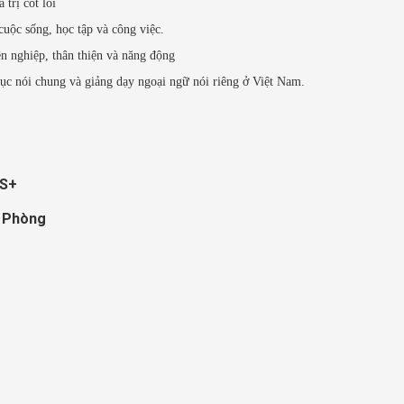
 trị cốt lõi
uộc sống, học tập và công việc.
n nghiệp, thân thiện và năng động
dục nói chung và giảng dạy ngoại ngữ nói riêng ở Việt Nam.
IS+
i Phòng