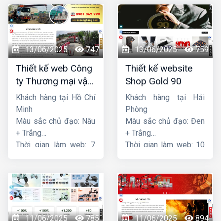
13/06/2025
747
13/06/2025
759
Thiết kế web Công
Thiết kế website
ty Thương mại vận
Shop Gold 90
tải Song Bằng
Khách hàng tại Hồ Chí
Khách hàng tại Hải
Minh
Phòng
Màu sắc chủ đạo: Nâu
Màu sắc chủ đạo: Đen
+ Trắng
+ Trắng
Thời gian làm web: 7
Thời gian làm web: 10
ngày
ngày
11/06/2025
785
11/06/2025
894