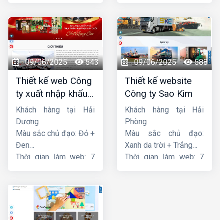
ngày
ngày
09/06/2025
543
09/06/2025
588
Thiết kế web Công
Thiết kế website
ty xuất nhập khẩu
Công ty Sao Kim
Thiên Thuận Phát
Khách hàng tại Hải
Khách hàng tại Hải
Dương
Phòng
Màu sắc chủ đạo: Đỏ +
Màu sắc chủ đạo:
Đen
Xanh da trời + Trắng
Thời gian làm web: 7
Thời gian làm web: 7
ngày
ngày