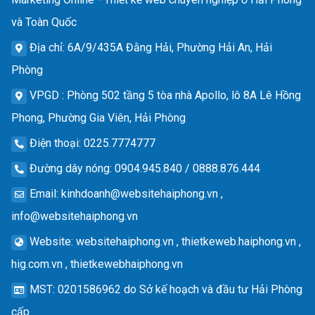
và Toàn Quốc
Địa chỉ
: 6A/9/435A Đằng Hải, Phường Hải An, Hải
Phòng
VPGD
: Phòng 502 tầng 5 tòa nhà Apollo, lô 8A Lê Hồng
Phong, Phường Gia Viên, Hải Phòng
Điện thoại
: 0225.7774777
Đường dây nóng
: 0904.945.840 / 0888.876.444
Email
:
kinhdoanh@websitehaiphong.vn
,
info@websitehaiphong.vn
Website
: websitehaiphong.vn , thietkeweb.haiphong.vn ,
hig.com.vn , thietkewebhaiphong.vn
MST
: 0201586962 do Sở kế hoạch và đầu tư Hải Phòng
cấp