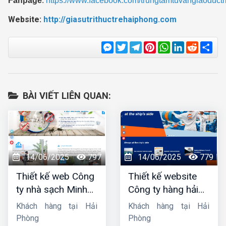
Fanpage
:
https://www.facebook.com/trungtamtuvangiaoductri
Website:
http://giasutrithuctrehaiphong.com
Messenger
Twitter
Telegram
Pinterest
WhatsApp
LinkedIn
Reddit
Sha
BÀI VIẾT LIÊN QUAN:
14/06/2025
797
14/06/2025
779
Thiết kế web Công
Thiết kế website
ty nhà sạch Minh
Công ty hàng hải
Dương
liên minh
Khách hàng tại Hải
Khách hàng tại Hải
Phòng
Phòng