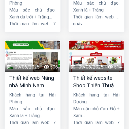
Phòng
Màu sắc chủ đạo:
Màu sắc chủ đạo:
Xanh lá + Trắng
Xanh da trời + Trắng
Thời gian làm web: 7
Thời gian làm web: 7
ngày
ngày
09/06/2025
506
09/06/2025
514
Thiết kế web Nâng
Thiết kế website
nhà Minh Nam
Shop Thiên Thuận
Hoàng
Phát
Khách hàng tại Hải
Khách hàng tại Hải
Phòng
Dương
Màu sắc chủ đạo:
Màu sắc chủ đạo: Đỏ +
Xanh lá + Trắng
Xám
Thời gian làm web: 7
Thời gian làm web: 7