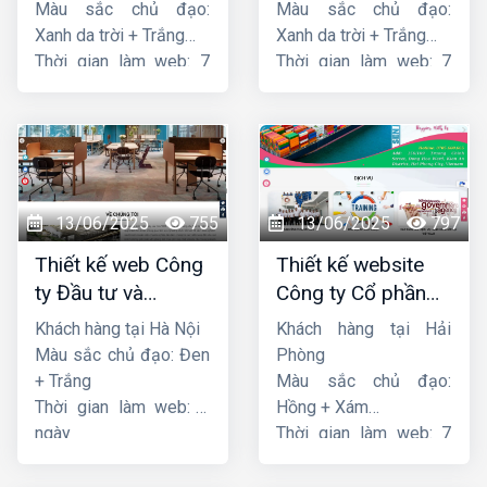
Màu sắc chủ đạo:
Màu sắc chủ đạo:
Xanh da trời + Trắng
Xanh da trời + Trắng
Thời gian làm web: 7
Thời gian làm web: 7
ngày
ngày
13/06/2025
755
13/06/2025
797
Thiết kế web Công
Thiết kế website
ty Đầu tư và
Công ty Cổ phần
Thương mại Five-
dịch vụ hàng hải
Khách hàng tại Hà Nội
Khách hàng tại Hải
Star
Sen
Màu sắc chủ đạo: Đen
Phòng
+ Trắng
Màu sắc chủ đạo:
Thời gian làm web: 7
Hồng + Xám
ngày
Thời gian làm web: 7
ngày