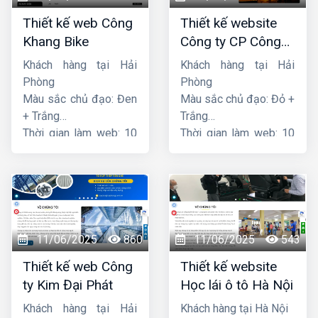
Thiết kế web Công
Thiết kế website
Khang Bike
Công ty CP Công
nghệ PCCC Bắc Hà
Khách hàng tại Hải
Khách hàng tại Hải
Phòng
Phòng
Màu sắc chủ đạo: Đen
Màu sắc chủ đạo: Đỏ +
+ Trắng
Trắng
Thời gian làm web: 10
Thời gian làm web: 10
ngày
ngày
11/06/2025
860
11/06/2025
543
Thiết kế web Công
Thiết kế website
ty Kim Đại Phát
Học lái ô tô Hà Nội
Khách hàng tại Hải
Khách hàng tại Hà Nội