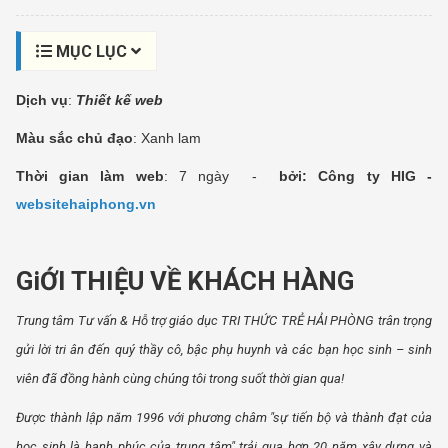
MỤC LỤC
Dịch vụ
:
Thiết kế web
Màu sắc chủ đạo
: Xanh lam
Thời gian làm web
: 7 ngày -
bởi: Công ty HIG -
websitehaiphong.vn
GiỚI THIỆU VỀ KHÁCH HÀNG
Trung tâm Tư vấn & Hỗ trợ giáo dục TRI THỨC TRẺ HẢI PHÒNG trân trọng
gửi lời tri ân đến quý thầy cô, bậc phụ huynh và các bạn học sinh – sinh
viên đã đồng hành cùng chúng tôi trong suốt thời gian qua!
Được thành lập năm 1996 với phương châm "sự tiến bộ và thành đạt của
học sinh là hạnh phúc của trung tâm" trải qua hơn 20 năm xây dựng và