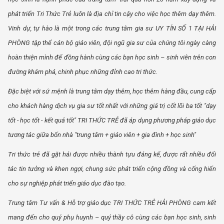
phát triển Tri Thức Trẻ luôn là địa chỉ tin cậy cho việc học thêm dạy thêm.
Vinh dự, tự hào là một trong các trung tâm gia sư UY TÍN SỐ 1 TẠI HẢI
PHÒNG tập thể cán bộ giáo viên, đội ngũ gia sư của chúng tôi ngày càng
hoàn thiện mình để đồng hành cùng các bạn học sinh – sinh viên trên con
đường khám phá, chinh phục những đỉnh cao tri thức.
Đặc biệt với sứ mệnh là trung tâm dạy thêm, học thêm hàng đầu, cung cấp
cho khách hàng dịch vụ gia sư tốt nhất với những giá trị cốt lõi ba tốt "dạy
tốt - học tốt - kết quả tốt" TRI THỨC TRẺ đã áp dụng phương pháp giáo dục
tương tác giữa bốn nhà "trung tâm + giáo viên + gia đình + học sinh"
Tri thức trẻ đã gặt hái được nhiều thành tựu đáng kể, được rất nhiều đối
tác tin tưởng và khen ngợi, chung sức phát triển cộng đồng và cống hiến
cho sự nghiệp phát triển giáo dục đào tạo.
Trung tâm Tư vấn & Hỗ trợ giáo dục TRI THỨC TRẺ HẢI PHÒNG cam kết
mang đến cho quý phụ huynh – quý thầy cô cùng các bạn học sinh, sinh