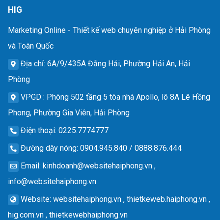
HIG
Marketing Online - Thiết kế web chuyên nghiệp ở Hải Phòng
và Toàn Quốc
Địa chỉ
: 6A/9/435A Đằng Hải, Phường Hải An, Hải
Phòng
VPGD
: Phòng 502 tầng 5 tòa nhà Apollo, lô 8A Lê Hồng
Phong, Phường Gia Viên, Hải Phòng
Điện thoại
: 0225.7774777
Đường dây nóng
: 0904.945.840 / 0888.876.444
Email
:
kinhdoanh@websitehaiphong.vn
,
info@websitehaiphong.vn
Website
: websitehaiphong.vn , thietkeweb.haiphong.vn ,
hig.com.vn , thietkewebhaiphong.vn