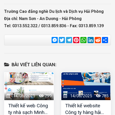
Trường Cao đẳng nghề Du lịch và Dịch vụ Hải Phòng
Địa chỉ: Nam Sơn - An Dương - Hải Phòng
Tel: 0313.552.322 / 0313.859.836 - Fax: 0313.859.139
Messenger
Twitter
Telegram
Pinterest
WhatsApp
LinkedIn
Reddit
Sha
BÀI VIẾT LIÊN QUAN:
14/06/2025
799
14/06/2025
785
Thiết kế web Công
Thiết kế website
ty nhà sạch Minh
Công ty hàng hải