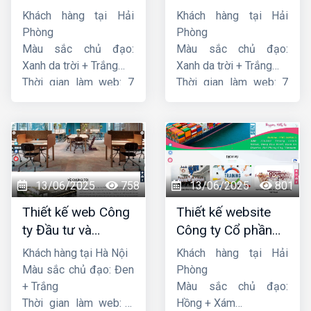
Dương
liên minh
Khách hàng tại Hải
Khách hàng tại Hải
Phòng
Phòng
Màu sắc chủ đạo:
Màu sắc chủ đạo:
Xanh da trời + Trắng
Xanh da trời + Trắng
Thời gian làm web: 7
Thời gian làm web: 7
ngày
ngày
13/06/2025
758
13/06/2025
801
Thiết kế web Công
Thiết kế website
ty Đầu tư và
Công ty Cổ phần
Thương mại Five-
dịch vụ hàng hải
Khách hàng tại Hà Nội
Khách hàng tại Hải
Star
Sen
Màu sắc chủ đạo: Đen
Phòng
+ Trắng
Màu sắc chủ đạo:
Thời gian làm web: 7
Hồng + Xám