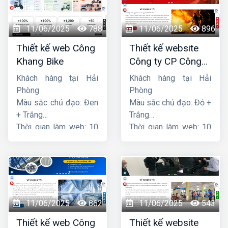
11/06/2025
788
11/06/2025
896
Thiết kế web Công
Thiết kế website
Khang Bike
Công ty CP Công
nghệ PCCC Bắc Hà
Khách hàng tại Hải
Khách hàng tại Hải
Phòng
Phòng
Màu sắc chủ đạo: Đen
Màu sắc chủ đạo: Đỏ +
+ Trắng
Trắng
Thời gian làm web: 10
Thời gian làm web: 10
ngày
ngày
11/06/2025
862
11/06/2025
543
Thiết kế web Công
Thiết kế website