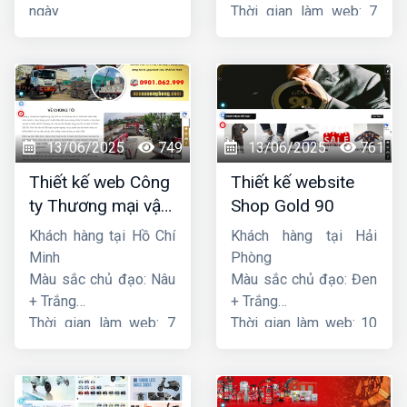
ngày
Thời gian làm web: 7
ngày
13/06/2025
749
13/06/2025
761
Thiết kế web Công
Thiết kế website
ty Thương mại vận
Shop Gold 90
tải Song Bằng
Khách hàng tại Hồ Chí
Khách hàng tại Hải
Minh
Phòng
Màu sắc chủ đạo: Nâu
Màu sắc chủ đạo: Đen
+ Trắng
+ Trắng
Thời gian làm web: 7
Thời gian làm web: 10
ngày
ngày