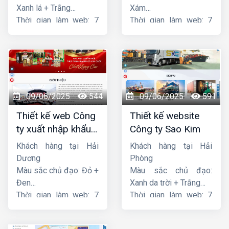
Xanh lá + Trắng
Xám
Thời gian làm web: 7
Thời gian làm web: 7
ngày
ngày
09/06/2025
544
09/06/2025
591
Thiết kế web Công
Thiết kế website
ty xuất nhập khẩu
Công ty Sao Kim
Thiên Thuận Phát
Khách hàng tại Hải
Khách hàng tại Hải
Dương
Phòng
Màu sắc chủ đạo: Đỏ +
Màu sắc chủ đạo:
Đen
Xanh da trời + Trắng
Thời gian làm web: 7
Thời gian làm web: 7
ngày
ngày