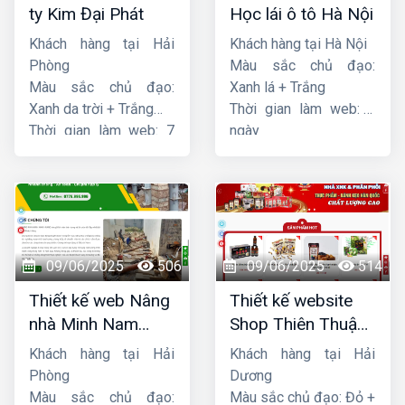
ty Kim Đại Phát
Học lái ô tô Hà Nội
Khách hàng tại Hải
Khách hàng tại Hà Nội
Phòng
Màu sắc chủ đạo:
Màu sắc chủ đạo:
Xanh lá + Trắng
Xanh da trời + Trắng
Thời gian làm web: 7
Thời gian làm web: 7
ngày
ngày
09/06/2025
506
09/06/2025
514
Thiết kế web Nâng
Thiết kế website
nhà Minh Nam
Shop Thiên Thuận
Hoàng
Phát
Khách hàng tại Hải
Khách hàng tại Hải
Phòng
Dương
Màu sắc chủ đạo:
Màu sắc chủ đạo: Đỏ +