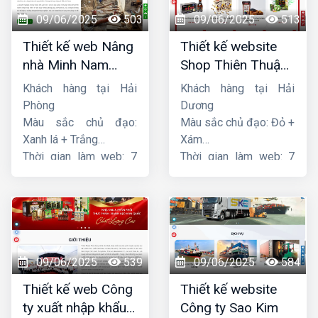
09/06/2025
503
09/06/2025
513
Thiết kế web Nâng
Thiết kế website
nhà Minh Nam
Shop Thiên Thuận
Hoàng
Phát
Khách hàng tại Hải
Khách hàng tại Hải
Phòng
Dương
Màu sắc chủ đạo:
Màu sắc chủ đạo: Đỏ +
Xanh lá + Trắng
Xám
Thời gian làm web: 7
Thời gian làm web: 7
ngày
ngày
09/06/2025
539
09/06/2025
584
Thiết kế web Công
Thiết kế website
ty xuất nhập khẩu
Công ty Sao Kim