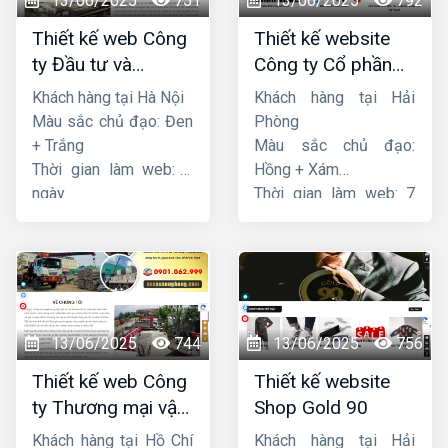
13/06/2025
751
13/06/2025
792
Thiết kế web Công
Thiết kế website
ty Đầu tư và
Công ty Cổ phần
Thương mại Five-
dịch vụ hàng hải
Khách hàng tại Hà Nội
Khách hàng tại Hải
Star
Sen
Màu sắc chủ đạo: Đen
Phòng
+ Trắng
Màu sắc chủ đạo:
Thời gian làm web: 7
Hồng + Xám
ngày
Thời gian làm web: 7
ngày
13/06/2025
744
13/06/2025
756
Thiết kế web Công
Thiết kế website
ty Thương mại vận
Shop Gold 90
tải Song Bằng
Khách hàng tại Hồ Chí
Khách hàng tại Hải