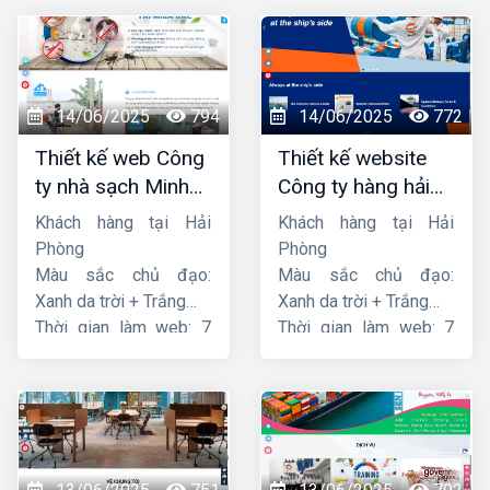
14/06/2025
794
14/06/2025
772
Thiết kế web Công
Thiết kế website
ty nhà sạch Minh
Công ty hàng hải
Dương
liên minh
Khách hàng tại Hải
Khách hàng tại Hải
Phòng
Phòng
Màu sắc chủ đạo:
Màu sắc chủ đạo:
Xanh da trời + Trắng
Xanh da trời + Trắng
Thời gian làm web: 7
Thời gian làm web: 7
ngày
ngày