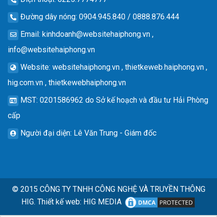
Đường dây nóng
: 0904.945.840 / 0888.876.444
Email
:
kinhdoanh@websitehaiphong.vn
,
info@websitehaiphong.vn
Website
: websitehaiphong.vn , thietkeweb.haiphong.vn ,
hig.com.vn , thietkewebhaiphong.vn
MST
: 0201586962 do Sở kế hoạch và đầu tư Hải Phòng
cấp
Người đại diện
: Lê Văn Trung - Giám đốc
© 2015
CÔNG TY TNHH CÔNG NGHỆ VÀ TRUYỀN THÔNG
HIG.
Thiết kế web
:
HIG MEDIA