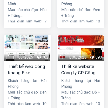
Minh
Phòng
Màu sắc chủ đạo: Nâu
Màu sắc chủ đạo: Đen
+ Trắng
+ Trắng
Thời gian làm web: 7
Thời gian làm web: 10
ngày
ngày
11/06/2025
782
11/06/2025
890
Thiết kế web Công
Thiết kế website
Khang Bike
Công ty CP Công
nghệ PCCC Bắc Hà
Khách hàng tại Hải
Khách hàng tại Hải
Phòng
Phòng
Màu sắc chủ đạo: Đen
Màu sắc chủ đạo: Đỏ +
+ Trắng
Trắng
Thời gian làm web: 10
Thời gian làm web: 10