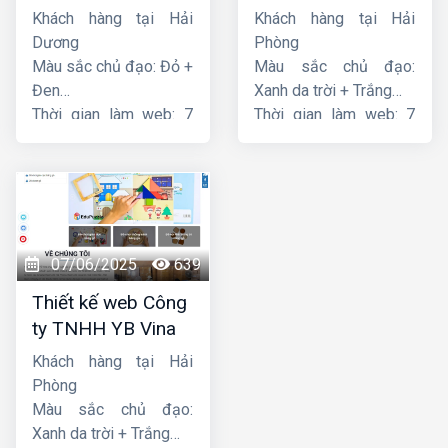
Thiên Thuận Phát
Khách hàng tại Hải
Khách hàng tại Hải
Dương
Phòng
Màu sắc chủ đạo: Đỏ +
Màu sắc chủ đạo:
Đen
Xanh da trời + Trắng
Thời gian làm web: 7
Thời gian làm web: 7
ngày
ngày
07/06/2025
639
Thiết kế web Công
ty TNHH YB Vina
Khách hàng tại Hải
Phòng
Màu sắc chủ đạo:
Xanh da trời + Trắng