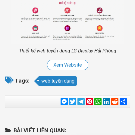
Thiết kế web tuyển dụng LG Display Hải Phòng
Xem Website
Tags:
web tuyển dụng
Messenger
Twitter
Telegram
Pinterest
WhatsApp
LinkedIn
Reddit
Sha
BÀI VIẾT LIÊN QUAN: