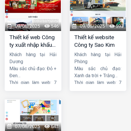
09/06/2025
546
09/06/2025
593
Thiết kế web Công
Thiết kế website
ty xuất nhập khẩu
Công ty Sao Kim
Thiên Thuận Phát
Khách hàng tại Hải
Khách hàng tại Hải
Dương
Phòng
Màu sắc chủ đạo: Đỏ +
Màu sắc chủ đạo:
Đen
Xanh da trời + Trắng
Thời gian làm web: 7
Thời gian làm web: 7
ngày
ngày
07/06/2025
643