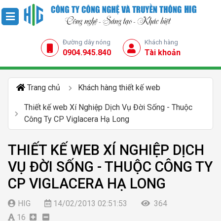
Đường dây nóng
Khách hàng
0904.945.840
Tài khoản
Trang chủ
Khách hàng thiết kế web
Thiết kế web Xí Nghiệp Dịch Vụ Đời Sống - Thuộc
Công Ty CP Viglacera Hạ Long
THIẾT KẾ WEB XÍ NGHIỆP DỊCH
VỤ ĐỜI SỐNG - THUỘC CÔNG TY
CP VIGLACERA HẠ LONG
HIG
14/02/2013 02:51:53
364
16