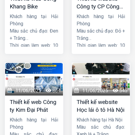
Khang Bike
Công ty CP Công
nghệ PCCC Bắc Hà
Khách hàng tại Hải
Khách hàng tại Hải
Phòng
Phòng
Màu sắc chủ đạo: Đen
Màu sắc chủ đạo: Đỏ +
+ Trắng
Trắng
Thời gian làm web: 10
Thời gian làm web: 10
ngày
ngày
11/06/2025
864
11/06/2025
545
Thiết kế web Công
Thiết kế website
ty Kim Đại Phát
Học lái ô tô Hà Nội
Khách hàng tại Hải
Khách hàng tại Hà Nội
Phòng
Màu sắc chủ đạo:
Màu sắc chủ đạo:
Xanh lá + Trắng