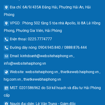
Địa chỉ
: 6A/9/435A Đằng Hải, Phường Hải An, Hải
Phòng
VPGD
: Phòng 502 tầng 5 tòa nhà Apollo, lô 8A Lê Hồng
Phong, Phường Gia Viên, Hải Phòng
Điện thoại
: 0225.7774777
Đường dây nóng
: 0904.945.840 / 0888.876.444
Email
:
kinhdoanh@websitehaiphong.vn
,
info@websitehaiphong.vn
Website
: websitehaiphong.vn , thietkeweb.haiphong.vn ,
hig.com.vn , thietkewebhaiphong.vn
MST
: 0201586962 do Sở kế hoạch và đầu tư Hải Phòng
cấp
Người đại diện
: Lê Văn Trung - Giám đốc