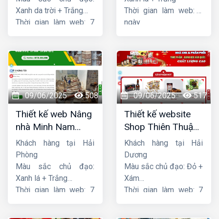
Xanh da trời + Trắng
Thời gian làm web: 7
Thời gian làm web: 7
ngày
ngày
09/06/2025
508
09/06/2025
517
Thiết kế web Nâng
Thiết kế website
nhà Minh Nam
Shop Thiên Thuận
Hoàng
Phát
Khách hàng tại Hải
Khách hàng tại Hải
Phòng
Dương
Màu sắc chủ đạo:
Màu sắc chủ đạo: Đỏ +
Xanh lá + Trắng
Xám
Thời gian làm web: 7
Thời gian làm web: 7
ngày
ngày