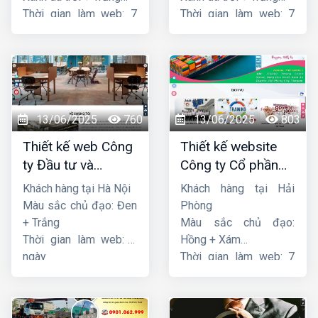
Thời gian làm web: 7
Thời gian làm web: 7
ngày
ngày
13/06/2025
760
13/06/2025
803
Thiết kế web Công
Thiết kế website
ty Đầu tư và
Công ty Cổ phần
Thương mại Five-
dịch vụ hàng hải
Khách hàng tại Hà Nội
Khách hàng tại Hải
Star
Sen
Màu sắc chủ đạo: Đen
Phòng
+ Trắng
Màu sắc chủ đạo:
Thời gian làm web: 7
Hồng + Xám
ngày
Thời gian làm web: 7
ngày