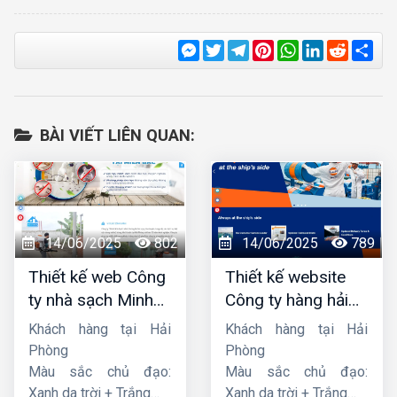
Messenger
Twitter
Telegram
Pinterest
WhatsApp
LinkedIn
Reddit
Sha
BÀI VIẾT LIÊN QUAN:
14/06/2025
802
14/06/2025
789
Thiết kế web Công
Thiết kế website
ty nhà sạch Minh
Công ty hàng hải
Dương
liên minh
Khách hàng tại Hải
Khách hàng tại Hải
Phòng
Phòng
Màu sắc chủ đạo:
Màu sắc chủ đạo:
Xanh da trời + Trắng
Xanh da trời + Trắng