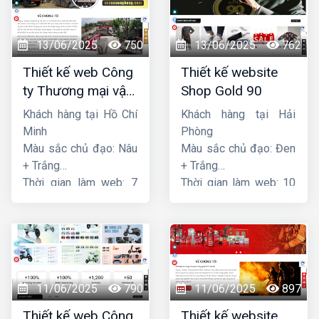
13/06/2025
750
13/06/2025
762
Thiết kế web Công
Thiết kế website
ty Thương mại vận
Shop Gold 90
tải Song Bằng
Khách hàng tại Hồ Chí
Khách hàng tại Hải
Minh
Phòng
Màu sắc chủ đạo: Nâu
Màu sắc chủ đạo: Đen
+ Trắng
+ Trắng
Thời gian làm web: 7
Thời gian làm web: 10
ngày
ngày
11/06/2025
790
11/06/2025
897
Thiết kế web Công
Thiết kế website