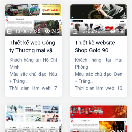
13/06/2025
745
13/06/2025
758
Thiết kế web Công
Thiết kế website
ty Thương mại vận
Shop Gold 90
tải Song Bằng
Khách hàng tại Hồ Chí
Khách hàng tại Hải
Minh
Phòng
Màu sắc chủ đạo: Nâu
Màu sắc chủ đạo: Đen
+ Trắng
+ Trắng
Thời gian làm web: 7
Thời gian làm web: 10
ngày
ngày