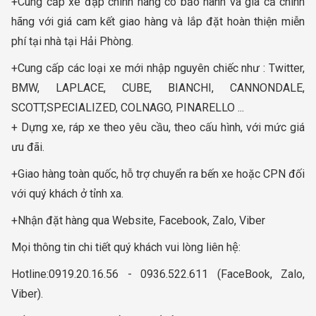
+Cung cấp xe đạp chính hãng có bảo hành và giá cả chính
hãng với giá cam kết giao hàng và lắp đặt hoàn thiện miễn
phí tại nhà tại Hải Phòng.
+Cung cấp các loại xe mới nhập nguyên chiếc như : Twitter,
BMW, LAPLACE, CUBE, BIANCHI, CANNONDALE,
SCOTT,SPECIALIZED, COLNAGO, PINARELLO ...
+ Dựng xe, ráp xe theo yêu cầu, theo cấu hình, với mức giá
ưu đãi.
+Giao hàng toàn quốc, hỗ trợ chuyển ra bến xe hoặc CPN đối
với quý khách ở tỉnh xa.
+Nhận đặt hàng qua Website, Facebook, Zalo, Viber
Mọi thông tin chi tiết quý khách vui lòng liên hệ:
Hotline:0919.20.16.56 - 0936.522.611 (FaceBook, Zalo,
Viber).