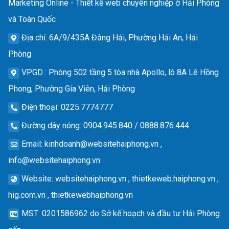
Marketing Online - Thiết kế web chuyên nghiệp ở Hải Phòng
và Toàn Quốc
Địa chỉ
: 6A/9/435A Đằng Hải, Phường Hải An, Hải
Phòng
VPGD
: Phòng 502 tầng 5 tòa nhà Apollo, lô 8A Lê Hồng
Phong, Phường Gia Viên, Hải Phòng
Điện thoại
: 0225.7774777
Đường dây nóng
: 0904.945.840 / 0888.876.444
Email
:
kinhdoanh@websitehaiphong.vn
,
info@websitehaiphong.vn
Website
: websitehaiphong.vn , thietkeweb.haiphong.vn ,
hig.com.vn , thietkewebhaiphong.vn
MST
: 0201586962 do Sở kế hoạch và đầu tư Hải Phòng