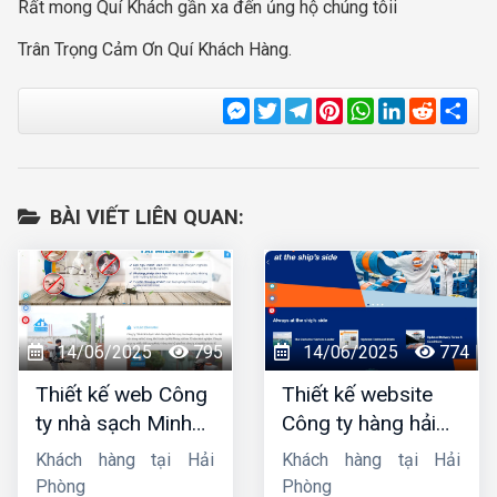
Rất mong Quí Khách gần xa đến ủng hộ chúng tôii
Trân Trọng Cảm Ơn Quí Khách Hàng.
Messenger
Twitter
Telegram
Pinterest
WhatsApp
LinkedIn
Reddit
Sha
BÀI VIẾT LIÊN QUAN:
14/06/2025
795
14/06/2025
774
Thiết kế web Công
Thiết kế website
ty nhà sạch Minh
Công ty hàng hải
Dương
liên minh
Khách hàng tại Hải
Khách hàng tại Hải
Phòng
Phòng