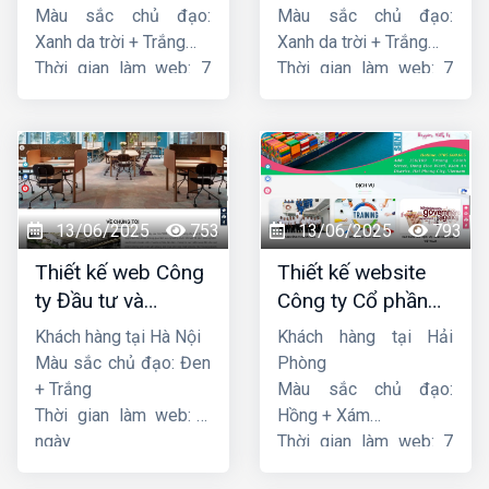
Màu sắc chủ đạo:
Màu sắc chủ đạo:
Xanh da trời + Trắng
Xanh da trời + Trắng
Thời gian làm web: 7
Thời gian làm web: 7
ngày
ngày
13/06/2025
753
13/06/2025
793
Thiết kế web Công
Thiết kế website
ty Đầu tư và
Công ty Cổ phần
Thương mại Five-
dịch vụ hàng hải
Khách hàng tại Hà Nội
Khách hàng tại Hải
Star
Sen
Màu sắc chủ đạo: Đen
Phòng
+ Trắng
Màu sắc chủ đạo:
Thời gian làm web: 7
Hồng + Xám
ngày
Thời gian làm web: 7
ngày