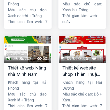
Phòng
Màu sắc chủ đạo:
Màu sắc chủ đạo:
Xanh lá + Trắng
Xanh da trời + Trắng
Thời gian làm web: 7
Thời gian làm web: 7
ngày
ngày
09/06/2025
505
09/06/2025
514
Thiết kế web Nâng
Thiết kế website
nhà Minh Nam
Shop Thiên Thuận
Hoàng
Phát
Khách hàng tại Hải
Khách hàng tại Hải
Phòng
Dương
Màu sắc chủ đạo:
Màu sắc chủ đạo: Đỏ +
Xanh lá + Trắng
Xám
Thời gian làm web: 7
Thời gian làm web: 7