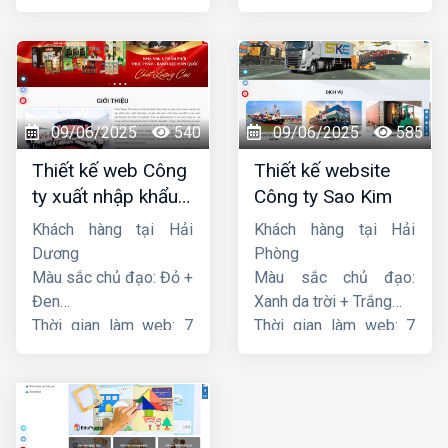
ngày
ngày
09/06/2025
540
09/06/2025
585
Thiết kế web Công
Thiết kế website
ty xuất nhập khẩu
Công ty Sao Kim
Thiên Thuận Phát
Khách hàng tại Hải
Khách hàng tại Hải
Dương
Phòng
Màu sắc chủ đạo: Đỏ +
Màu sắc chủ đạo:
Đen
Xanh da trời + Trắng
Thời gian làm web: 7
Thời gian làm web: 7
ngày
ngày