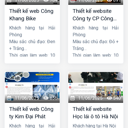
11/06/2025
784
11/06/2025
891
Thiết kế web Công
Thiết kế website
Khang Bike
Công ty CP Công
nghệ PCCC Bắc Hà
Khách hàng tại Hải
Khách hàng tại Hải
Phòng
Phòng
Màu sắc chủ đạo: Đen
Màu sắc chủ đạo: Đỏ +
+ Trắng
Trắng
Thời gian làm web: 10
Thời gian làm web: 10
ngày
ngày
11/06/2025
856
11/06/2025
540
Thiết kế web Công
Thiết kế website
ty Kim Đại Phát
Học lái ô tô Hà Nội
Khách hàng tại Hải
Khách hàng tại Hà Nội