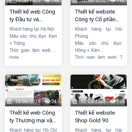
13/06/2025
748
13/06/2025
792
Thiết kế web Công
Thiết kế website
ty Đầu tư và
Công ty Cổ phần
Thương mại Five-
dịch vụ hàng hải
Khách hàng tại Hà Nội
Khách hàng tại Hải
Star
Sen
Màu sắc chủ đạo: Đen
Phòng
+ Trắng
Màu sắc chủ đạo:
Thời gian làm web: 7
Hồng + Xám
ngày
Thời gian làm web: 7
ngày
13/06/2025
741
13/06/2025
755
Thiết kế web Công
Thiết kế website
ty Thương mại vận
Shop Gold 90
tải Song Bằng
Khách hàng tại Hồ Chí
Khách hàng tại Hải