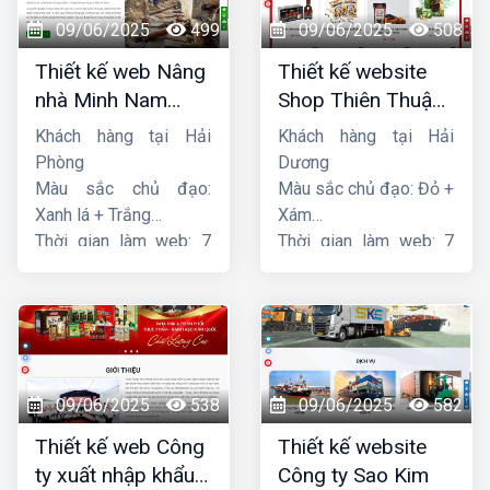
09/06/2025
499
09/06/2025
508
Thiết kế web Nâng
Thiết kế website
nhà Minh Nam
Shop Thiên Thuận
Hoàng
Phát
Khách hàng tại Hải
Khách hàng tại Hải
Phòng
Dương
Màu sắc chủ đạo:
Màu sắc chủ đạo: Đỏ +
Xanh lá + Trắng
Xám
Thời gian làm web: 7
Thời gian làm web: 7
ngày
ngày
09/06/2025
538
09/06/2025
582
Thiết kế web Công
Thiết kế website
ty xuất nhập khẩu
Công ty Sao Kim