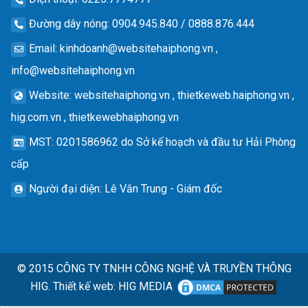
Đường dây nóng
: 0904.945.840 / 0888.876.444
Email
:
kinhdoanh@websitehaiphong.vn
,
info@websitehaiphong.vn
Website
: websitehaiphong.vn , thietkeweb.haiphong.vn ,
hig.com.vn , thietkewebhaiphong.vn
MST
: 0201586962 do Sở kế hoạch và đầu tư Hải Phòng
cấp
Người đại diện
: Lê Văn Trung - Giám đốc
© 2015
CÔNG TY TNHH CÔNG NGHỆ VÀ TRUYỀN THÔNG
HIG.
Thiết kế web
:
HIG MEDIA