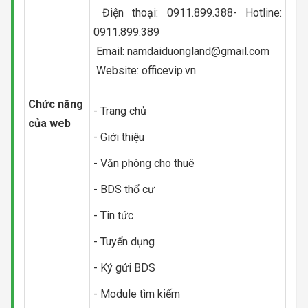
Điện thoại: 0911.899.388- Hotline:
0911.899.389
Email:
namdaiduongland@gmail.com
Website: officevip.vn
Chức năng
- Trang chủ
của web
- Giới thiệu
- Văn phòng cho thuê
- BDS thổ cư
- Tin tức
- Tuyển dụng
- Ký gửi BDS
- Module tìm kiếm