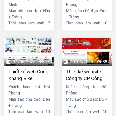
Minh
Phòng
Màu sắc chủ đạo: Nâu
Màu sắc chủ đạo: Đen
+ Trắng
+ Trắng
Thời gian làm web: 7
Thời gian làm web: 10
ngày
ngày
11/06/2025
780
11/06/2025
887
Thiết kế web Công
Thiết kế website
Khang Bike
Công ty CP Công
nghệ PCCC Bắc Hà
Khách hàng tại Hải
Khách hàng tại Hải
Phòng
Phòng
Màu sắc chủ đạo: Đen
Màu sắc chủ đạo: Đỏ +
+ Trắng
Trắng
Thời gian làm web: 10
Thời gian làm web: 10