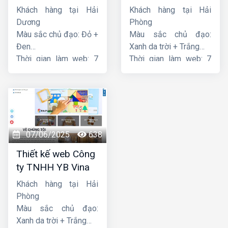
Thiên Thuận Phát
Khách hàng tại Hải
Khách hàng tại Hải
Dương
Phòng
Màu sắc chủ đạo: Đỏ +
Màu sắc chủ đạo:
Đen
Xanh da trời + Trắng
Thời gian làm web: 7
Thời gian làm web: 7
ngày
ngày
07/06/2025
638
Thiết kế web Công
ty TNHH YB Vina
Khách hàng tại Hải
Phòng
Màu sắc chủ đạo:
Xanh da trời + Trắng