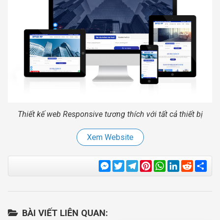
Thiết kế web Responsive tương thích với tất cả thiết bị
Xem Website
Messenger
Twitter
Telegram
Pinterest
WhatsApp
LinkedIn
Reddit
Sha
BÀI VIẾT LIÊN QUAN: