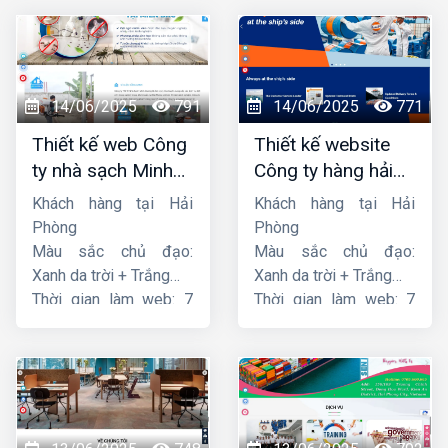
14/06/2025
791
14/06/2025
771
Thiết kế web Công
Thiết kế website
ty nhà sạch Minh
Công ty hàng hải
Dương
liên minh
Khách hàng tại Hải
Khách hàng tại Hải
Phòng
Phòng
Màu sắc chủ đạo:
Màu sắc chủ đạo:
Xanh da trời + Trắng
Xanh da trời + Trắng
Thời gian làm web: 7
Thời gian làm web: 7
ngày
ngày