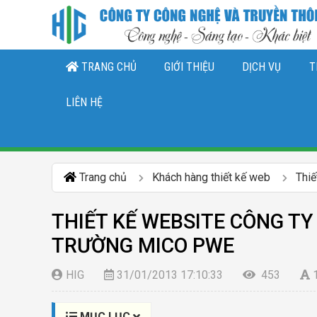
TRANG CHỦ
GIỚI THIỆU
DỊCH VỤ
T
THIẾT KẾ LOGO, NHẬN DIỆN THƯƠNG 
DỊCH VỤ QUẢN TRỊ CHĂ
DỊCH VỤ QUẢN TRỊ FANPAGE FACEBO
LIÊN HỆ
Trang chủ
Khách hàng thiết kế web
Thiế
THIẾT KẾ WEBSITE CÔNG TY
TRƯỜNG MICO PWE
HIG
31/01/2013 17:10:33
453
MỤC LỤC