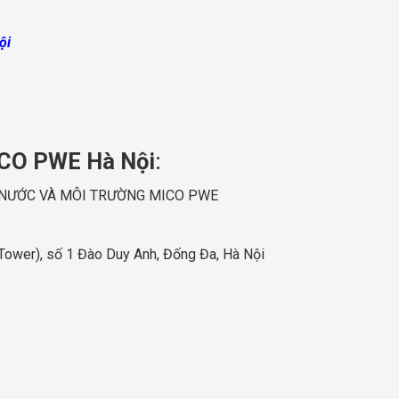
ội
MICO PWE Hà Nội
:
T NƯỚC VÀ MÔI TRƯỜNG MICO PWE
Tower), số 1 Đào Duy Anh, Đống Đa, Hà Nội