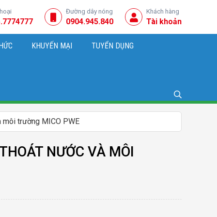
thoại
Đường dây nóng
Khách hàng
.7774777
0904.945.840
Tài khoản
THỨC
KHUYẾN MẠI
TUYỂN DỤNG
NG, KINH DOANH
 và môi trường MICO PWE
P THOÁT NƯỚC VÀ MÔI