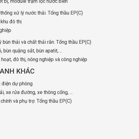
t bị, module trạm lọc nước biển
hệ thống xử lý nước thải. Tổng thầu EP(C)
 khu đô thị
nghiệp
lý bùn thải và chất thải rắn. Tổng thầu EP(C)
, bùn quặng sắt, bùn apatit, ...
h hoạt, đô thị, nông nghiệp và công nghiệp
OANH KHÁC
t điện dự phòng
i, xe rửa đường, xe thông cống, ...
ị chính và phụ trợ. Tổng thầu EP(C)