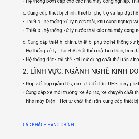
- Hệ thống bơm cấp cho các nhà máy công nghiệp. Thiế
c. Cung cấp thiết bị chính, thiết bị phụ trợ và lắp đặt 
- Thiết bị, hệ thống xử lý nước thải, khu công nghiệp và
- Thiết bị, hệ thống xử lý nước thải các nhà máy công 
d. Cung cấp thiết bị chính, thiết bị phụ trợ hệ thống xử 
- Hệ thống xử lý - tái chế chất thải mỏ: bùn than, bùn đỏ
- Hệ thống đốt - tái chế - tái sử dụng chất thải rắn sin
2. LĨNH VỰC, NGÀNH NGHỀ KINH D
- Hộp số, hộp giảm tốc, mô tơ, biến tần, UPS, máy phá
- Cung cấp xe môi trường: xe ép rác, xe chuyển chất thả
- Nhà máy Điện - Hơi từ chất thải rắn: cung cấp thiết b
CÁC KHÁCH HÀNG CHÍNH