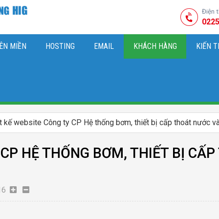
Điện 
0225
ÊN MIỀN
HOSTING
EMAIL
KHÁCH HÀNG
KIẾN 
HIỆU
M SÓC WEBSITE & SEO TỔNG THỂ
OK
KIẾN THỨC MARKETI
t kế website Công ty CP Hệ thống bơm, thiết bị cấp thoát nước
 CP HỆ THỐNG BƠM, THIẾT BỊ CẤ
16