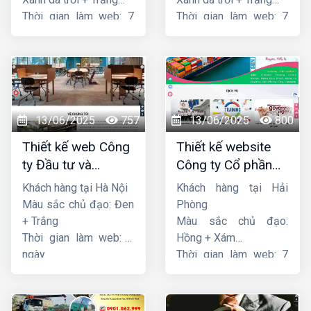
Thời gian làm web: 7
Thời gian làm web: 7
ngày
ngày
13/06/2025
757
13/06/2025
800
Thiết kế web Công
Thiết kế website
ty Đầu tư và
Công ty Cổ phần
Thương mại Five-
dịch vụ hàng hải
Khách hàng tại Hà Nội
Khách hàng tại Hải
Star
Sen
Màu sắc chủ đạo: Đen
Phòng
+ Trắng
Màu sắc chủ đạo:
Thời gian làm web: 7
Hồng + Xám
ngày
Thời gian làm web: 7
ngày