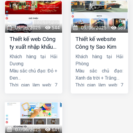
09/06/2025
544
09/06/2025
589
Thiết kế web Công
Thiết kế website
ty xuất nhập khẩu
Công ty Sao Kim
Thiên Thuận Phát
Khách hàng tại Hải
Khách hàng tại Hải
Dương
Phòng
Màu sắc chủ đạo: Đỏ +
Màu sắc chủ đạo:
Đen
Xanh da trời + Trắng
Thời gian làm web: 7
Thời gian làm web: 7
ngày
ngày
07/06/2025
641