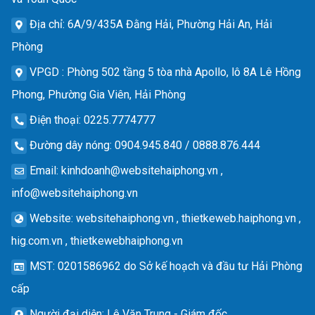
Địa chỉ
: 6A/9/435A Đằng Hải, Phường Hải An, Hải
Phòng
VPGD
: Phòng 502 tầng 5 tòa nhà Apollo, lô 8A Lê Hồng
Phong, Phường Gia Viên, Hải Phòng
Điện thoại
: 0225.7774777
Đường dây nóng
: 0904.945.840 / 0888.876.444
Email
:
kinhdoanh@websitehaiphong.vn
,
info@websitehaiphong.vn
Website
: websitehaiphong.vn , thietkeweb.haiphong.vn ,
hig.com.vn , thietkewebhaiphong.vn
MST
: 0201586962 do Sở kế hoạch và đầu tư Hải Phòng
cấp
Người đại diện
: Lê Văn Trung - Giám đốc