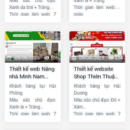
Màu sắc chủ đạo:
Xanh lá + Trắng
Xanh da trời + Trắng
Thời gian làm web: 7
Thời gian làm web: 7
ngày
ngày
09/06/2025
506
09/06/2025
514
Thiết kế web Nâng
Thiết kế website
nhà Minh Nam
Shop Thiên Thuận
Hoàng
Phát
Khách hàng tại Hải
Khách hàng tại Hải
Phòng
Dương
Màu sắc chủ đạo:
Màu sắc chủ đạo: Đỏ +
Xanh lá + Trắng
Xám
Thời gian làm web: 7
Thời gian làm web: 7
ngày
ngày