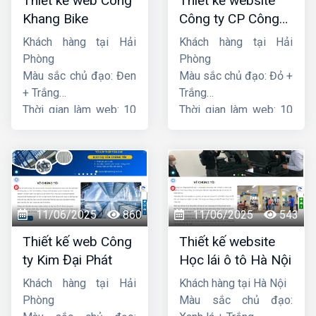
Thiết kế web Công
Thiết kế website
Khang Bike
Công ty CP Công
nghệ PCCC Bắc Hà
Khách hàng tại Hải
Khách hàng tại Hải
Phòng
Phòng
Màu sắc chủ đạo: Đen
Màu sắc chủ đạo: Đỏ +
+ Trắng
Trắng
Thời gian làm web: 10
Thời gian làm web: 10
ngày
ngày
11/06/2025
860
11/06/2025
543
Thiết kế web Công
Thiết kế website
ty Kim Đại Phát
Học lái ô tô Hà Nội
Khách hàng tại Hải
Khách hàng tại Hà Nội
Phòng
Màu sắc chủ đạo: