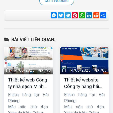
Xem Website
Messenger
Twitter
Telegram
Pinterest
WhatsApp
LinkedIn
Reddit
Sha
BÀI VIẾT LIÊN QUAN:
14/06/2025
798
14/06/2025
783
Thiết kế web Công
Thiết kế website
ty nhà sạch Minh
Công ty hàng hải
Dương
liên minh
Khách hàng tại Hải
Khách hàng tại Hải
Phòng
Phòng
Màu sắc chủ đạo:
Màu sắc chủ đạo:
Xanh da trời + Trắng
Xanh da trời + Trắng