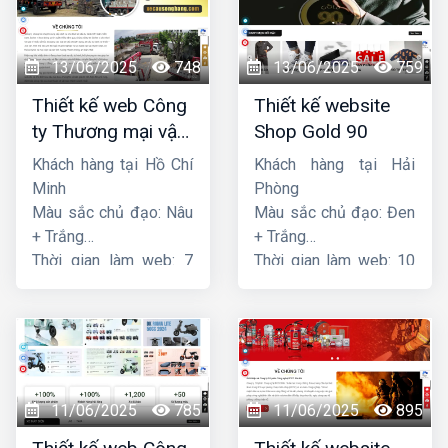
13/06/2025
748
13/06/2025
759
Thiết kế web Công
Thiết kế website
ty Thương mại vận
Shop Gold 90
tải Song Bằng
Khách hàng tại Hồ Chí
Khách hàng tại Hải
Minh
Phòng
Màu sắc chủ đạo: Nâu
Màu sắc chủ đạo: Đen
+ Trắng
+ Trắng
Thời gian làm web: 7
Thời gian làm web: 10
ngày
ngày
11/06/2025
785
11/06/2025
895