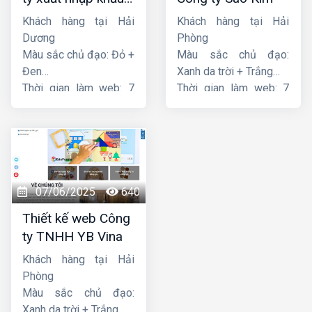
Thiên Thuận Phát
Khách hàng tại Hải
Khách hàng tại Hải
Dương
Phòng
Màu sắc chủ đạo: Đỏ +
Màu sắc chủ đạo:
Đen
Xanh da trời + Trắng
Thời gian làm web: 7
Thời gian làm web: 7
ngày
ngày
07/06/2025
640
Thiết kế web Công
ty TNHH YB Vina
Khách hàng tại Hải
Phòng
Màu sắc chủ đạo:
Xanh da trời + Trắng