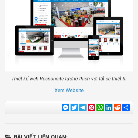
Thiết kế web Responsite tương thích với tất cả thiết bị
Xem Website
Messenger
Twitter
Telegram
Pinterest
WhatsApp
LinkedIn
Reddit
Sha
BÀI VIẾT LIÊN QUAN: