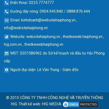
Điện thoại
: 0225.7774777
Đường dây nóng
: 0904.945.840 / 0888.876.444
Email
:
kinhdoanh@websitehaiphong.vn
,
info@websitehaiphong.vn
Website
: websitehaiphong.vn , thietkeweb.haiphong.vn ,
hig.com.vn , thietkewebhaiphong.vn
MST
: 0201586962 do Sở kế hoạch và đầu tư Hải Phòng
cấp
Người đại diện
: Lê Văn Trung - Giám đốc
© 2015
CÔNG TY TNHH CÔNG NGHỆ VÀ TRUYỀN THÔNG
HIG.
Thiết kế web
:
HIG MEDIA