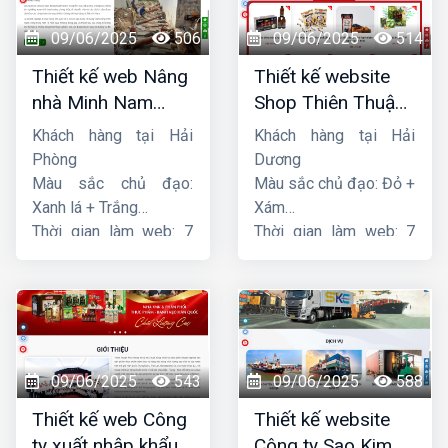
09/06/2025
506
09/06/2025
514
Thiết kế web Nâng
Thiết kế website
nhà Minh Nam
Shop Thiên Thuận
Hoàng
Phát
Khách hàng tại Hải
Khách hàng tại Hải
Phòng
Dương
Màu sắc chủ đạo:
Màu sắc chủ đạo: Đỏ +
Xanh lá + Trắng
Xám
Thời gian làm web: 7
Thời gian làm web: 7
ngày
ngày
09/06/2025
543
09/06/2025
588
Thiết kế web Công
Thiết kế website
ty xuất nhập khẩu
Công ty Sao Kim