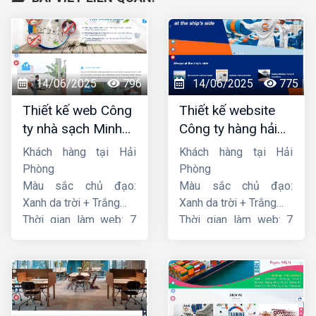
14/06/2025
796
14/06/2025
775
Thiết kế web Công
Thiết kế website
ty nhà sạch Minh
Công ty hàng hải
Dương
liên minh
Khách hàng tại Hải
Khách hàng tại Hải
Phòng
Phòng
Màu sắc chủ đạo:
Màu sắc chủ đạo:
Xanh da trời + Trắng
Xanh da trời + Trắng
Thời gian làm web: 7
Thời gian làm web: 7
ngày
ngày