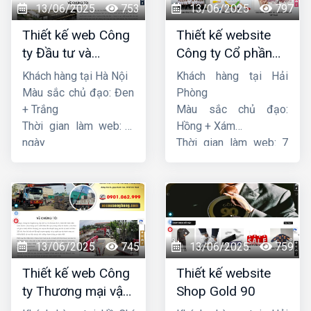
13/06/2025
753
13/06/2025
797
Thiết kế web Công
Thiết kế website
ty Đầu tư và
Công ty Cổ phần
Thương mại Five-
dịch vụ hàng hải
Khách hàng tại Hà Nội
Khách hàng tại Hải
Star
Sen
Màu sắc chủ đạo: Đen
Phòng
+ Trắng
Màu sắc chủ đạo:
Thời gian làm web: 7
Hồng + Xám
ngày
Thời gian làm web: 7
ngày
13/06/2025
745
13/06/2025
759
Thiết kế web Công
Thiết kế website
ty Thương mại vận
Shop Gold 90
tải Song Bằng