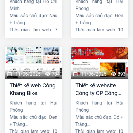
Khách hàng tại Hồ Chí
Khách hàng tại Hải
Minh
Phòng
Màu sắc chủ đạo: Nâu
Màu sắc chủ đạo: Đen
+ Trắng
+ Trắng
Thời gian làm web: 7
Thời gian làm web: 10
ngày
ngày
11/06/2025
784
11/06/2025
893
Thiết kế web Công
Thiết kế website
Khang Bike
Công ty CP Công
nghệ PCCC Bắc Hà
Khách hàng tại Hải
Khách hàng tại Hải
Phòng
Phòng
Màu sắc chủ đạo: Đen
Màu sắc chủ đạo: Đỏ +
+ Trắng
Trắng
Thời gian làm web: 10
Thời gian làm web: 10