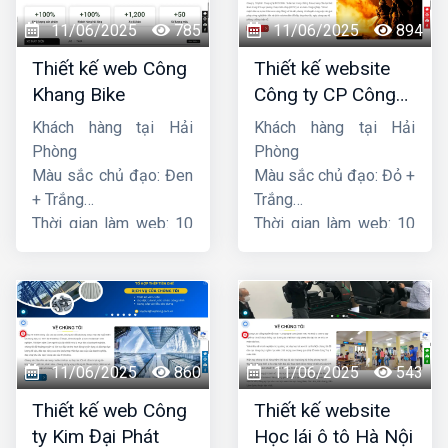
11/06/2025
785
11/06/2025
894
Thiết kế web Công
Thiết kế website
Khang Bike
Công ty CP Công
nghệ PCCC Bắc Hà
Khách hàng tại Hải
Khách hàng tại Hải
Phòng
Phòng
Màu sắc chủ đạo: Đen
Màu sắc chủ đạo: Đỏ +
+ Trắng
Trắng
Thời gian làm web: 10
Thời gian làm web: 10
ngày
ngày
11/06/2025
860
11/06/2025
543
Thiết kế web Công
Thiết kế website
ty Kim Đại Phát
Học lái ô tô Hà Nội