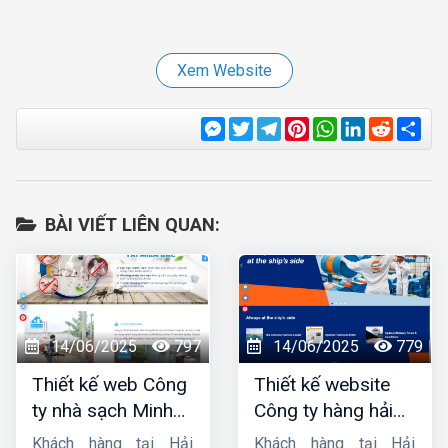
Xem Website
Messenger
Twitter
Telegram
Pinterest
WhatsApp
LinkedIn
Reddit
Sha
BÀI VIẾT LIÊN QUAN:
14/06/2025
797
14/06/2025
779
Thiết kế web Công
Thiết kế website
ty nhà sạch Minh
Công ty hàng hải
Dương
liên minh
Khách hàng tại Hải
Khách hàng tại Hải