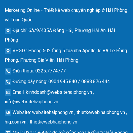
Marketing Online - Thiết kế web chuyên nghiệp ở Hải Phòng
và Toàn Quốc
Địa chỉ
: 6A/9/435A Đằng Hải, Phường Hải An, Hải
Phòng
VPGD
: Phòng 502 tầng 5 tòa nhà Apollo, lô 8A Lê Hồng
Phong, Phường Gia Viên, Hải Phòng
Điện thoại
: 0225.7774777
Đường dây nóng
: 0904.945.840 / 0888.876.444
Email
:
kinhdoanh@websitehaiphong.vn
,
info@websitehaiphong.vn
Website
: websitehaiphong.vn , thietkeweb.haiphong.vn ,
hig.com.vn , thietkewebhaiphong.vn
MST
: 0201586962 do Sở kế hoạch và đầu tư Hải Phòng