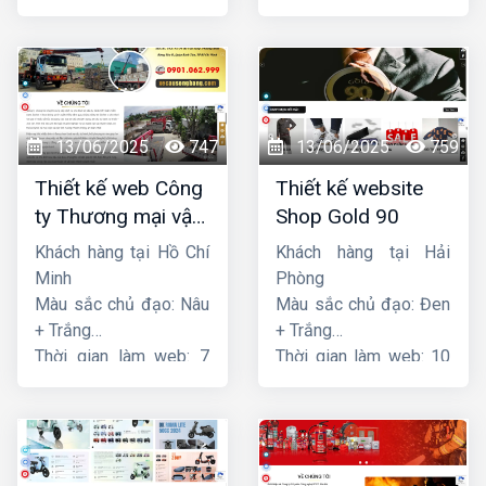
ngày
13/06/2025
747
13/06/2025
759
Thiết kế web Công
Thiết kế website
ty Thương mại vận
Shop Gold 90
tải Song Bằng
Khách hàng tại Hồ Chí
Khách hàng tại Hải
Minh
Phòng
Màu sắc chủ đạo: Nâu
Màu sắc chủ đạo: Đen
+ Trắng
+ Trắng
Thời gian làm web: 7
Thời gian làm web: 10
ngày
ngày