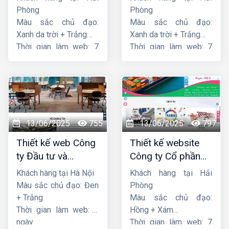
Phòng
Phòng
Màu sắc chủ đạo:
Màu sắc chủ đạo:
Xanh da trời + Trắng
Xanh da trời + Trắng
Thời gian làm web: 7
Thời gian làm web: 7
ngày
ngày
13/06/2025
755
13/06/2025
797
Thiết kế web Công
Thiết kế website
ty Đầu tư và
Công ty Cổ phần
Thương mại Five-
dịch vụ hàng hải
Khách hàng tại Hà Nội
Khách hàng tại Hải
Star
Sen
Màu sắc chủ đạo: Đen
Phòng
+ Trắng
Màu sắc chủ đạo:
Thời gian làm web: 7
Hồng + Xám
ngày
Thời gian làm web: 7