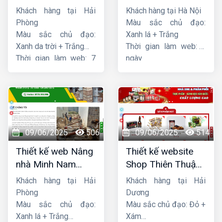
Khách hàng tại Hải
Khách hàng tại Hà Nội
Phòng
Màu sắc chủ đạo:
Màu sắc chủ đạo:
Xanh lá + Trắng
Xanh da trời + Trắng
Thời gian làm web: 7
Thời gian làm web: 7
ngày
ngày
09/06/2025
506
09/06/2025
514
Thiết kế web Nâng
Thiết kế website
nhà Minh Nam
Shop Thiên Thuận
Hoàng
Phát
Khách hàng tại Hải
Khách hàng tại Hải
Phòng
Dương
Màu sắc chủ đạo:
Màu sắc chủ đạo: Đỏ +
Xanh lá + Trắng
Xám