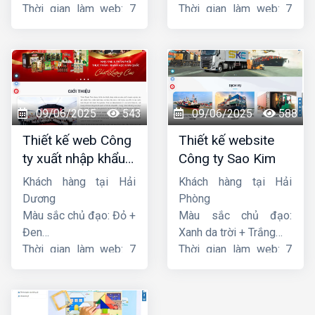
Thời gian làm web: 7
Thời gian làm web: 7
ngày
ngày
09/06/2025
543
09/06/2025
588
Thiết kế web Công
Thiết kế website
ty xuất nhập khẩu
Công ty Sao Kim
Thiên Thuận Phát
Khách hàng tại Hải
Khách hàng tại Hải
Dương
Phòng
Màu sắc chủ đạo: Đỏ +
Màu sắc chủ đạo:
Đen
Xanh da trời + Trắng
Thời gian làm web: 7
Thời gian làm web: 7
ngày
ngày