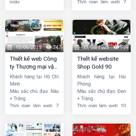
ngày
Thời gian làm web: 7
ngày
13/06/2025
747
13/06/2025
759
Thiết kế web Công
Thiết kế website
ty Thương mại vận
Shop Gold 90
tải Song Bằng
Khách hàng tại Hồ Chí
Khách hàng tại Hải
Minh
Phòng
Màu sắc chủ đạo: Nâu
Màu sắc chủ đạo: Đen
+ Trắng
+ Trắng
Thời gian làm web: 7
Thời gian làm web: 10
ngày
ngày