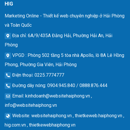
HIG
Marketing Online - Thiết kế web chuyên nghiệp ở Hải Phòng
và Toàn Quốc
Địa chỉ
: 6A/9/435A Đằng Hải, Phường Hải An, Hải
Phòng
VPGD
: Phòng 502 tầng 5 tòa nhà Apollo, lô 8A Lê Hồng
Phong, Phường Gia Viên, Hải Phòng
Điện thoại
: 0225.7774777
Đường dây nóng
: 0904.945.840 / 0888.876.444
Email
:
kinhdoanh@websitehaiphong.vn
,
info@websitehaiphong.vn
Website
: websitehaiphong.vn , thietkeweb.haiphong.vn ,
hig.com.vn , thietkewebhaiphong.vn