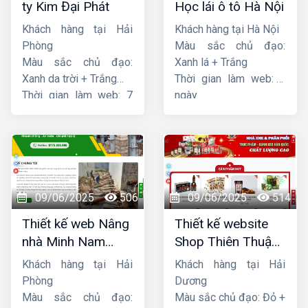
ty Kim Đại Phát
Học lái ô tô Hà Nội
Khách hàng tại Hải
Khách hàng tại Hà Nội
Phòng
Màu sắc chủ đạo:
Màu sắc chủ đạo:
Xanh lá + Trắng
Xanh da trời + Trắng
Thời gian làm web: 7
Thời gian làm web: 7
ngày
ngày
09/06/2025
506
09/06/2025
514
Thiết kế web Nâng
Thiết kế website
nhà Minh Nam
Shop Thiên Thuận
Hoàng
Phát
Khách hàng tại Hải
Khách hàng tại Hải
Phòng
Dương
Màu sắc chủ đạo:
Màu sắc chủ đạo: Đỏ +