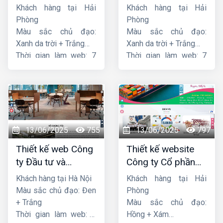
Dương
liên minh
Khách hàng tại Hải
Khách hàng tại Hải
Phòng
Phòng
Màu sắc chủ đạo:
Màu sắc chủ đạo:
Xanh da trời + Trắng
Xanh da trời + Trắng
Thời gian làm web: 7
Thời gian làm web: 7
ngày
ngày
13/06/2025
755
13/06/2025
797
Thiết kế web Công
Thiết kế website
ty Đầu tư và
Công ty Cổ phần
Thương mại Five-
dịch vụ hàng hải
Khách hàng tại Hà Nội
Khách hàng tại Hải
Star
Sen
Màu sắc chủ đạo: Đen
Phòng
+ Trắng
Màu sắc chủ đạo:
Thời gian làm web: 7
Hồng + Xám