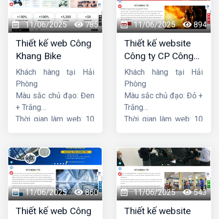
11/06/2025
785
11/06/2025
894
Thiết kế web Công
Thiết kế website
Khang Bike
Công ty CP Công
nghệ PCCC Bắc Hà
Khách hàng tại Hải
Khách hàng tại Hải
Phòng
Phòng
Màu sắc chủ đạo: Đen
Màu sắc chủ đạo: Đỏ +
+ Trắng
Trắng
Thời gian làm web: 10
Thời gian làm web: 10
ngày
ngày
11/06/2025
860
11/06/2025
543
Thiết kế web Công
Thiết kế website