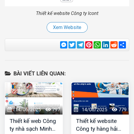
Thiết kế website Công ty Icont
Xem Website
Messenger
Twitter
Telegram
Pinterest
WhatsApp
LinkedIn
Reddit
Sha
BÀI VIẾT LIÊN QUAN:
14/06/2025
797
14/06/2025
779
Thiết kế web Công
Thiết kế website
ty nhà sạch Minh
Công ty hàng hải