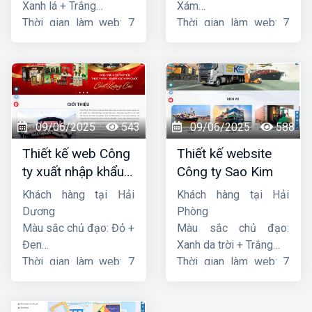
Xanh lá + Trắng
Xám
Thời gian làm web: 7
Thời gian làm web: 7
ngày
ngày
09/06/2025
543
09/06/2025
588
Thiết kế web Công
Thiết kế website
ty xuất nhập khẩu
Công ty Sao Kim
Thiên Thuận Phát
Khách hàng tại Hải
Khách hàng tại Hải
Dương
Phòng
Màu sắc chủ đạo: Đỏ +
Màu sắc chủ đạo:
Đen
Xanh da trời + Trắng
Thời gian làm web: 7
Thời gian làm web: 7
ngày
ngày