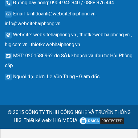
Đường dây nóng
: 0904.945.840 / 0888.876.444
Email
:
kinhdoanh@websitehaiphong.vn
,
info@websitehaiphong.vn
Website
: websitehaiphong.vn , thietkeweb.haiphong.vn ,
hig.com.vn , thietkewebhaiphong.vn
MST
: 0201586962 do Sở kế hoạch và đầu tư Hải Phòng
cấp
Người đại diện
: Lê Văn Trung - Giám đốc
© 2015
CÔNG TY TNHH CÔNG NGHỆ VÀ TRUYỀN THÔNG
HIG.
Thiết kế web
:
HIG MEDIA