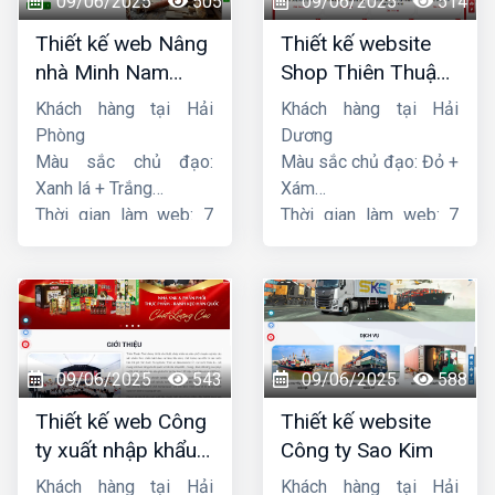
09/06/2025
505
09/06/2025
514
Thiết kế web Nâng
Thiết kế website
nhà Minh Nam
Shop Thiên Thuận
Hoàng
Phát
Khách hàng tại Hải
Khách hàng tại Hải
Phòng
Dương
Màu sắc chủ đạo:
Màu sắc chủ đạo: Đỏ +
Xanh lá + Trắng
Xám
Thời gian làm web: 7
Thời gian làm web: 7
ngày
ngày
09/06/2025
543
09/06/2025
588
Thiết kế web Công
Thiết kế website
ty xuất nhập khẩu
Công ty Sao Kim
Thiên Thuận Phát
Khách hàng tại Hải
Khách hàng tại Hải