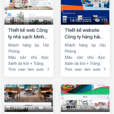
14/06/2025
796
14/06/2025
775
Thiết kế web Công
Thiết kế website
ty nhà sạch Minh
Công ty hàng hải
Dương
liên minh
Khách hàng tại Hải
Khách hàng tại Hải
Phòng
Phòng
Màu sắc chủ đạo:
Màu sắc chủ đạo:
Xanh da trời + Trắng
Xanh da trời + Trắng
Thời gian làm web: 7
Thời gian làm web: 7
ngày
ngày
13/06/2025
753
13/06/2025
796