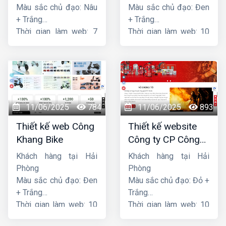
Màu sắc chủ đạo: Nâu
Màu sắc chủ đạo: Đen
+ Trắng
+ Trắng
Thời gian làm web: 7
Thời gian làm web: 10
ngày
ngày
11/06/2025
784
11/06/2025
893
Thiết kế web Công
Thiết kế website
Khang Bike
Công ty CP Công
nghệ PCCC Bắc Hà
Khách hàng tại Hải
Khách hàng tại Hải
Phòng
Phòng
Màu sắc chủ đạo: Đen
Màu sắc chủ đạo: Đỏ +
+ Trắng
Trắng
Thời gian làm web: 10
Thời gian làm web: 10
ngày
ngày