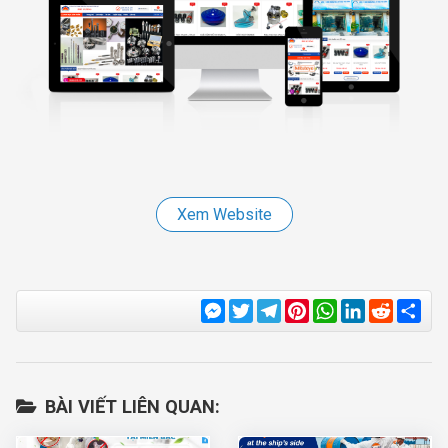
Xem Website
Messenger
Twitter
Telegram
Pinterest
WhatsApp
LinkedIn
Reddit
Sha
BÀI VIẾT LIÊN QUAN: