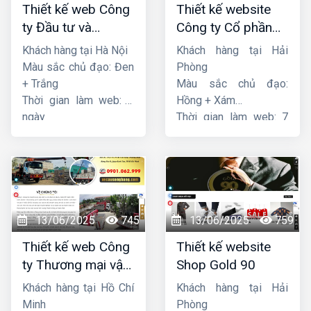
Thiết kế web Công
Thiết kế website
ty Đầu tư và
Công ty Cổ phần
Thương mại Five-
dịch vụ hàng hải
Khách hàng tại Hà Nội
Khách hàng tại Hải
Star
Sen
Màu sắc chủ đạo: Đen
Phòng
+ Trắng
Màu sắc chủ đạo:
Thời gian làm web: 7
Hồng + Xám
ngày
Thời gian làm web: 7
ngày
13/06/2025
745
13/06/2025
759
Thiết kế web Công
Thiết kế website
ty Thương mại vận
Shop Gold 90
tải Song Bằng
Khách hàng tại Hồ Chí
Khách hàng tại Hải
Minh
Phòng