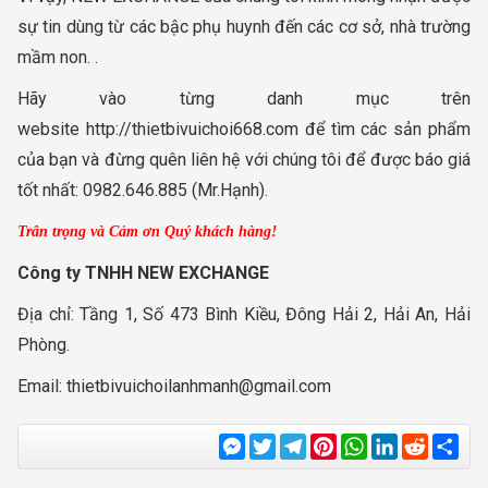
sự tin dùng từ các bậc phụ huynh đến các cơ sở, nhà trường
mầm non. .
Hãy vào từng danh mục trên
website http://thietbivuichoi668.com để tìm các sản phẩm
của bạn và đừng quên liên hệ với chúng tôi để được báo giá
tốt nhất: 0982.646.885 (Mr.Hạnh).
Trân trọng và Cảm ơn Quý khách hàng!
Công ty TNHH NEW EXCHANGE
Địa chỉ: Tầng 1, Số 473 Bình Kiều, Đông Hải 2, Hải An, Hải
Phòng.
Email:
thietbivuichoilanhmanh@gmail.com
Messenger
Twitter
Telegram
Pinterest
WhatsApp
LinkedIn
Reddit
Sha