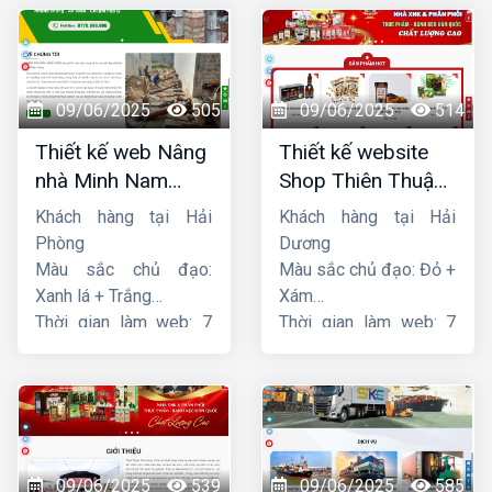
09/06/2025
505
09/06/2025
514
Thiết kế web Nâng
Thiết kế website
nhà Minh Nam
Shop Thiên Thuận
Hoàng
Phát
Khách hàng tại Hải
Khách hàng tại Hải
Phòng
Dương
Màu sắc chủ đạo:
Màu sắc chủ đạo: Đỏ +
Xanh lá + Trắng
Xám
Thời gian làm web: 7
Thời gian làm web: 7
ngày
ngày
09/06/2025
539
09/06/2025
585