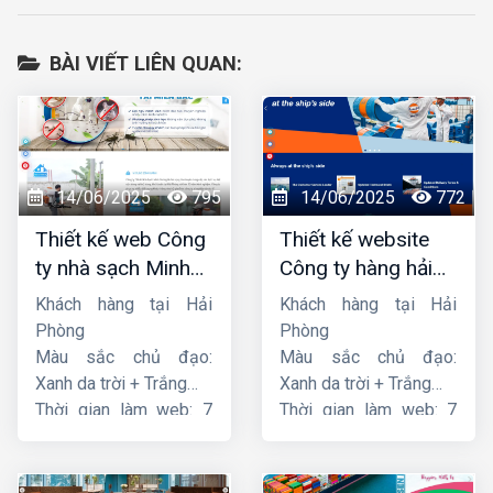
BÀI VIẾT LIÊN QUAN:
14/06/2025
795
14/06/2025
772
Thiết kế web Công
Thiết kế website
ty nhà sạch Minh
Công ty hàng hải
Dương
liên minh
Khách hàng tại Hải
Khách hàng tại Hải
Phòng
Phòng
Màu sắc chủ đạo:
Màu sắc chủ đạo:
Xanh da trời + Trắng
Xanh da trời + Trắng
Thời gian làm web: 7
Thời gian làm web: 7
ngày
ngày