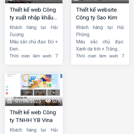
Thiết kế web Công
Thiết kế website
ty xuất nhập khẩu
Công ty Sao Kim
Thiên Thuận Phát
Khách hàng tại Hải
Khách hàng tại Hải
Dương
Phòng
Màu sắc chủ đạo: Đỏ +
Màu sắc chủ đạo:
Đen
Xanh da trời + Trắng
Thời gian làm web: 7
Thời gian làm web: 7
ngày
ngày
07/06/2025
639
Thiết kế web Công
ty TNHH YB Vina
Khách hàng tại Hải