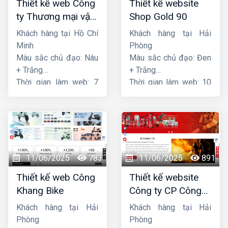
Thiết kế web Công
Thiết kế website
ty Thương mại vận
Shop Gold 90
tải Song Bằng
Khách hàng tại Hồ Chí
Khách hàng tại Hải
Minh
Phòng
Màu sắc chủ đạo: Nâu
Màu sắc chủ đạo: Đen
+ Trắng
+ Trắng
Thời gian làm web: 7
Thời gian làm web: 10
ngày
ngày
11/06/2025
783
11/06/2025
891
Thiết kế web Công
Thiết kế website
Khang Bike
Công ty CP Công
nghệ PCCC Bắc Hà
Khách hàng tại Hải
Khách hàng tại Hải
Phòng
Phòng