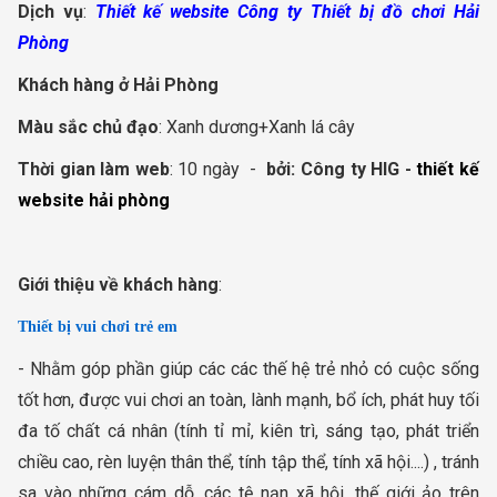
Dịch vụ
:
Thiết kế website Công ty Thiết bị đồ chơi Hải
Phòng
Khách hàng
ở
Hải Phòng
Màu sắc chủ đạo
: Xanh dương+Xanh lá cây
Thời gian làm web
: 10 ngày -
bởi:
Công ty HIG -
thiết kế
website hải phòng
Giới thiệu về khách hàng
:
Thiết bị vui chơi trẻ em
- Nhằm góp phần giúp các các thế hệ trẻ nhỏ có cuộc sống
tốt hơn, được vui chơi an toàn, lành mạnh, bổ ích, phát huy tối
đa tố chất cá nhân (tính tỉ mỉ, kiên trì, sáng tạo, phát triển
chiều cao, rèn luyện thân thể, tính tập thể, tính xã hội....) , tránh
sa vào những cám dỗ, các tệ nạn xã hội, thế giới ảo trên