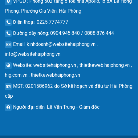
VPGD
: Phòng 502 tầng 5 tòa nhà Apollo, lô 8A Lê Hồng
Phong, Phường Gia Viên, Hải Phòng
Điện thoại
: 0225.7774777
Đường dây nóng
: 0904.945.840 / 0888.876.444
Email
:
kinhdoanh@websitehaiphong.vn
,
info@websitehaiphong.vn
Website
: websitehaiphong.vn , thietkeweb.haiphong.vn ,
hig.com.vn , thietkewebhaiphong.vn
MST
: 0201586962 do Sở kế hoạch và đầu tư Hải Phòng
cấp
Người đại diện
: Lê Văn Trung - Giám đốc