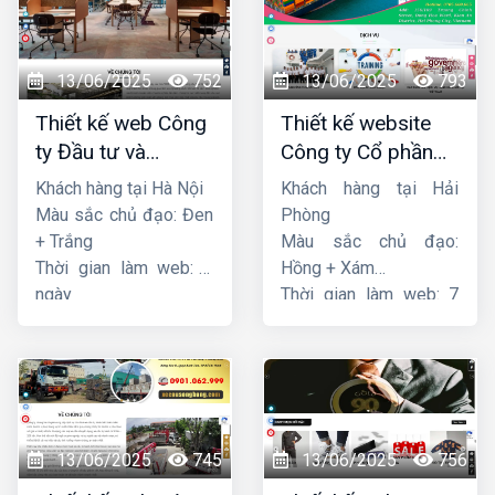
13/06/2025
752
13/06/2025
793
Thiết kế web Công
Thiết kế website
ty Đầu tư và
Công ty Cổ phần
Thương mại Five-
dịch vụ hàng hải
Khách hàng tại Hà Nội
Khách hàng tại Hải
Star
Sen
Màu sắc chủ đạo: Đen
Phòng
+ Trắng
Màu sắc chủ đạo:
Thời gian làm web: 7
Hồng + Xám
ngày
Thời gian làm web: 7
ngày
13/06/2025
745
13/06/2025
756