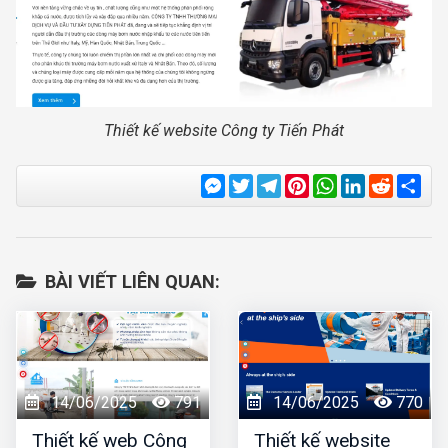
Thiết kế website Công ty Tiến Phát
Messenger
Twitter
Telegram
Pinterest
WhatsApp
LinkedIn
Reddit
Sha
BÀI VIẾT LIÊN QUAN:
14/06/2025
791
14/06/2025
770
Thiết kế web Công
Thiết kế website