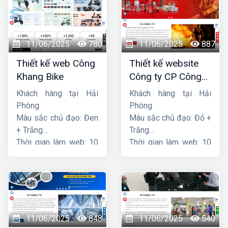
11/06/2025
780
11/06/2025
887
Thiết kế web Công
Thiết kế website
Khang Bike
Công ty CP Công
nghệ PCCC Bắc Hà
Khách hàng tại Hải
Khách hàng tại Hải
Phòng
Phòng
Màu sắc chủ đạo: Đen
Màu sắc chủ đạo: Đỏ +
+ Trắng
Trắng
Thời gian làm web: 10
Thời gian làm web: 10
ngày
ngày
11/06/2025
848
11/06/2025
540