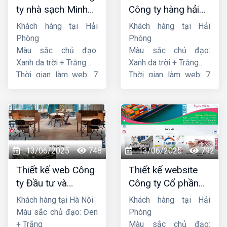
ty nhà sạch Minh
Công ty hàng hải
Dương
liên minh
Khách hàng tại Hải
Khách hàng tại Hải
Phòng
Phòng
Màu sắc chủ đạo:
Màu sắc chủ đạo:
Xanh da trời + Trắng
Xanh da trời + Trắng
Thời gian làm web: 7
Thời gian làm web: 7
ngày
ngày
13/06/2025
748
13/06/2025
792
Thiết kế web Công
Thiết kế website
ty Đầu tư và
Công ty Cổ phần
Thương mại Five-
dịch vụ hàng hải
Khách hàng tại Hà Nội
Khách hàng tại Hải
Star
Sen
Màu sắc chủ đạo: Đen
Phòng
+ Trắng
Màu sắc chủ đạo: