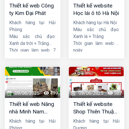
Thiết kế web Công
Thiết kế website
ty Kim Đại Phát
Học lái ô tô Hà Nội
Khách hàng tại Hải
Khách hàng tại Hà Nội
Phòng
Màu sắc chủ đạo:
Màu sắc chủ đạo:
Xanh lá + Trắng
Xanh da trời + Trắng
Thời gian làm web: 7
Thời gian làm web: 7
ngày
ngày
09/06/2025
499
09/06/2025
507
Thiết kế web Nâng
Thiết kế website
nhà Minh Nam
Shop Thiên Thuận
Hoàng
Phát
Khách hàng tại Hải
Khách hàng tại Hải
Phòng
Dương