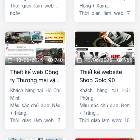
Thời gian làm web: 7
Hồng + Xám
ngày
Thời gian làm web: 7
ngày
13/06/2025
740
13/06/2025
755
Thiết kế web Công
Thiết kế website
ty Thương mại vận
Shop Gold 90
tải Song Bằng
Khách hàng tại Hồ Chí
Khách hàng tại Hải
Minh
Phòng
Màu sắc chủ đạo: Nâu
Màu sắc chủ đạo: Đen
+ Trắng
+ Trắng
Thời gian làm web: 7
Thời gian làm web: 10
ngày
ngày