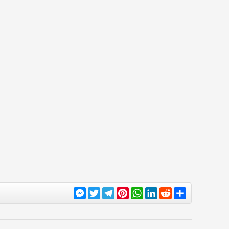
Messenger
Twitter
Telegram
Pinterest
WhatsApp
LinkedIn
Reddit
Share