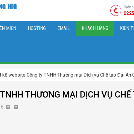
Điện 
0225
ÊN MIỀN
HOSTING
EMAIL
KHÁCH HÀNG
KIẾN 
HIỆU
M SÓC WEBSITE & SEO TỔNG THỂ
OK
KIẾN THỨC MARKETI
ết kế website Công ty TNHH Thương mại Dịch vụ Chế tạo Đại An
 TNHH THƯƠNG MẠI DỊCH VỤ CHẾ
16