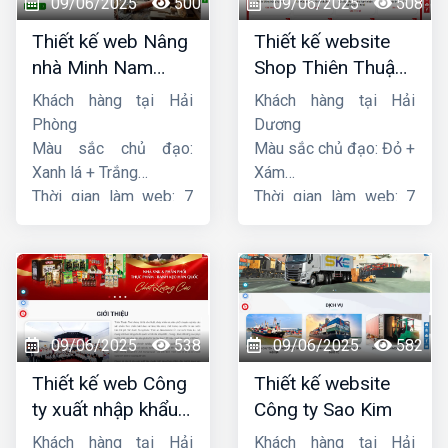
09/06/2025
500
09/06/2025
508
Thiết kế web Nâng
Thiết kế website
nhà Minh Nam
Shop Thiên Thuận
Hoàng
Phát
Khách hàng tại Hải
Khách hàng tại Hải
Phòng
Dương
Màu sắc chủ đạo:
Màu sắc chủ đạo: Đỏ +
Xanh lá + Trắng
Xám
Thời gian làm web: 7
Thời gian làm web: 7
ngày
ngày
09/06/2025
538
09/06/2025
582
Thiết kế web Công
Thiết kế website
ty xuất nhập khẩu
Công ty Sao Kim
Thiên Thuận Phát
Khách hàng tại Hải
Khách hàng tại Hải