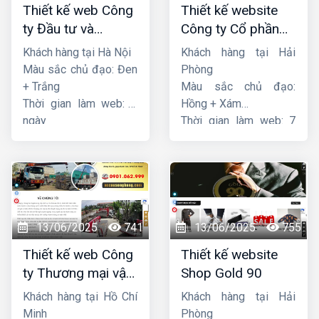
Thiết kế web Công
Thiết kế website
ty Đầu tư và
Công ty Cổ phần
Thương mại Five-
dịch vụ hàng hải
Khách hàng tại Hà Nội
Khách hàng tại Hải
Star
Sen
Màu sắc chủ đạo: Đen
Phòng
+ Trắng
Màu sắc chủ đạo:
Thời gian làm web: 7
Hồng + Xám
ngày
Thời gian làm web: 7
ngày
13/06/2025
741
13/06/2025
755
Thiết kế web Công
Thiết kế website
ty Thương mại vận
Shop Gold 90
tải Song Bằng
Khách hàng tại Hồ Chí
Khách hàng tại Hải
Minh
Phòng