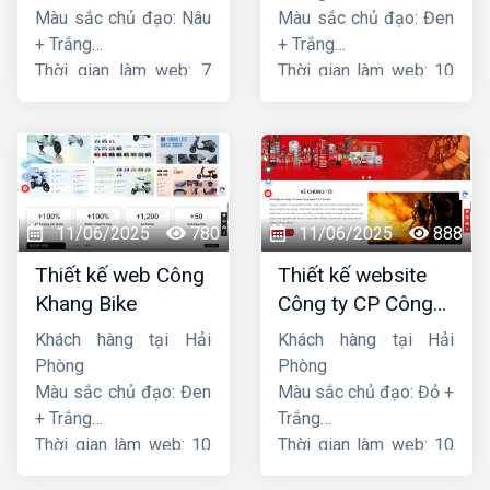
Màu sắc chủ đạo: Nâu
Màu sắc chủ đạo: Đen
+ Trắng
+ Trắng
Thời gian làm web: 7
Thời gian làm web: 10
ngày
ngày
11/06/2025
780
11/06/2025
888
Thiết kế web Công
Thiết kế website
Khang Bike
Công ty CP Công
nghệ PCCC Bắc Hà
Khách hàng tại Hải
Khách hàng tại Hải
Phòng
Phòng
Màu sắc chủ đạo: Đen
Màu sắc chủ đạo: Đỏ +
+ Trắng
Trắng
Thời gian làm web: 10
Thời gian làm web: 10
ngày
ngày