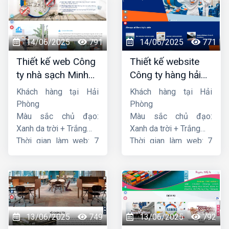
14/06/2025
791
14/06/2025
771
Thiết kế web Công
Thiết kế website
ty nhà sạch Minh
Công ty hàng hải
Dương
liên minh
Khách hàng tại Hải
Khách hàng tại Hải
Phòng
Phòng
Màu sắc chủ đạo:
Màu sắc chủ đạo:
Xanh da trời + Trắng
Xanh da trời + Trắng
Thời gian làm web: 7
Thời gian làm web: 7
ngày
ngày
13/06/2025
749
13/06/2025
792