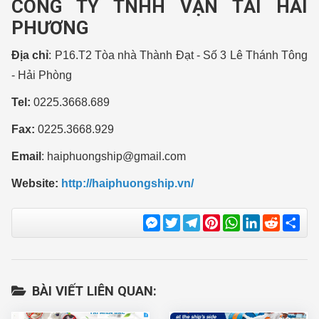
CÔNG TY TNHH VẬN TẢI HẢI
PHƯƠNG
Địa chỉ
: P16.T2 Tòa nhà Thành Đạt - Số 3 Lê Thánh Tông
- Hải Phòng
Tel:
0225.3668.689
Fax:
0225.3668.929
Email
:
haiphuongship@gmail.com
Website:
http://haiphuongship.vn/
Messenger
Twitter
Telegram
Pinterest
WhatsApp
LinkedIn
Reddit
Sha
BÀI VIẾT LIÊN QUAN: