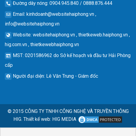
Đường dây nóng
: 0904.945.840 / 0888.876.444
Email
:
kinhdoanh@websitehaiphong.vn
,
info@websitehaiphong.vn
Website
: websitehaiphong.vn , thietkeweb.haiphong.vn ,
hig.com.vn , thietkewebhaiphong.vn
MST
: 0201586962 do Sở kế hoạch và đầu tư Hải Phòng
cấp
Người đại diện
: Lê Văn Trung - Giám đốc
© 2015
CÔNG TY TNHH CÔNG NGHỆ VÀ TRUYỀN THÔNG
HIG.
Thiết kế web
:
HIG MEDIA