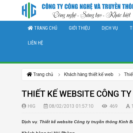
TRANG CHỦ
GIỚI THIỆU
DỊCH VỤ
T
THIẾT KẾ LOGO, NHẬN DIỆN THƯƠNG 
DỊCH VỤ QUẢN TRỊ CHĂ
DỊCH VỤ QUẢN TRỊ FANPAGE FACEBO
LIÊN HỆ
Trang chủ
Khách hàng thiết kế web
Thiế
THIẾT KẾ WEBSITE CÔNG T
HIG
08/02/2013 01:57:10
469
Dịch vụ
:
Thiết kế website Công ty truyền thông Kinh B