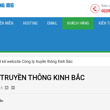
Điện 
0225
ÊN MIỀN
HOSTING
EMAIL
KHÁCH HÀNG
KIẾN 
HIỆU
M SÓC WEBSITE & SEO TỔNG THỂ
OK
KIẾN THỨC MARKETI
t kế website Công ty truyền thông Kinh Bắc
Y TRUYỀN THÔNG KINH BẮC
16
ắc