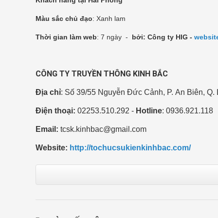
Khách hàng tại Hải Phòng
Màu sắc chủ đạo
: Xanh lam
Thời gian làm web
: 7 ngày -
bởi: Công ty HIG -
websit
CÔNG TY TRUYỀN THÔNG KINH BẮC
Địa chỉ
: Số 39/55 Nguyễn Đức Cảnh, P. An Biên, Q.
Điện thoại:
02253.510.292 -
Hotline
: 0936.921.118
Email:
tcsk.kinhbac@gmail.com
Website:
http://tochucsukienkinhbac.com/