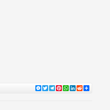
Messenger
Twitter
Telegram
Pinterest
WhatsApp
LinkedIn
Reddit
Share