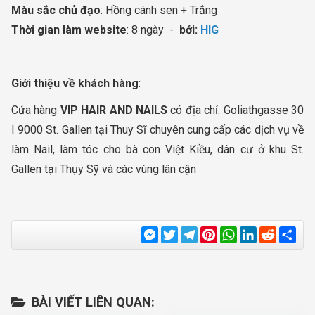
Màu sắc chủ đạo
: Hồng cánh sen + Trắng
Thời gian làm website
: 8 ngày -
bởi:
HIG
Giới thiệu về khách hàng
:
Cửa hàng
VIP HAIR AND NAILS
có địa chỉ: Goliathgasse 30
I 9000 St. Gallen tại Thuy Sĩ chuyên cung cấp các dịch vụ về
làm Nail, làm tóc cho bà con Việt Kiều, dân cư ở khu St.
Gallen tại Thụy Sỹ và các vùng lân cận
Messenger
Twitter
Telegram
Pinterest
WhatsApp
LinkedIn
Reddit
Sha
BÀI VIẾT LIÊN QUAN: