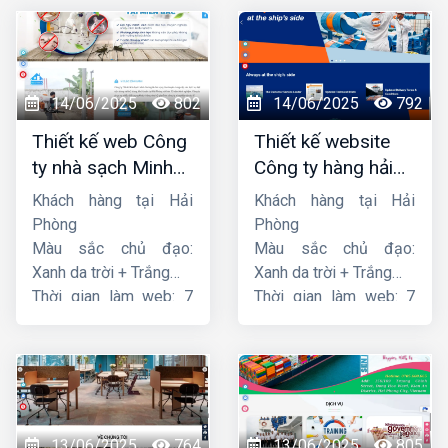
14/06/2025
802
14/06/2025
792
Thiết kế web Công
Thiết kế website
ty nhà sạch Minh
Công ty hàng hải
Dương
liên minh
Khách hàng tại Hải
Khách hàng tại Hải
Phòng
Phòng
Màu sắc chủ đạo:
Màu sắc chủ đạo:
Xanh da trời + Trắng
Xanh da trời + Trắng
Thời gian làm web: 7
Thời gian làm web: 7
ngày
ngày
13/06/2025
764
13/06/2025
805