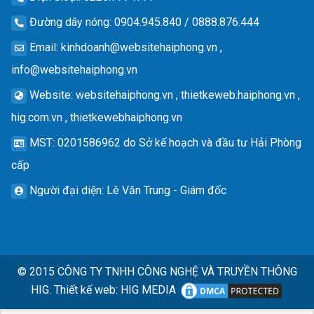
Đường dây nóng
: 0904.945.840 / 0888.876.444
Email
:
kinhdoanh@websitehaiphong.vn
,
info@websitehaiphong.vn
Website
: websitehaiphong.vn , thietkeweb.haiphong.vn ,
hig.com.vn , thietkewebhaiphong.vn
MST
: 0201586962 do Sở kế hoạch và đầu tư Hải Phòng
cấp
Người đại diện
: Lê Văn Trung - Giám đốc
© 2015
CÔNG TY TNHH CÔNG NGHỆ VÀ TRUYỀN THÔNG
HIG.
Thiết kế web
:
HIG MEDIA