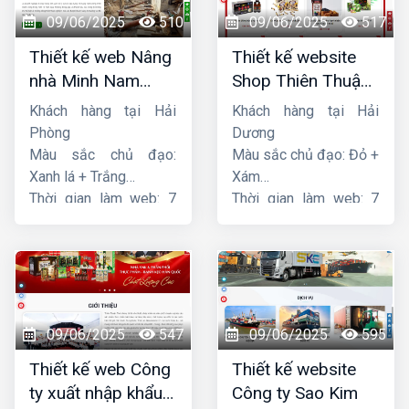
09/06/2025
510
09/06/2025
517
Thiết kế web Nâng
Thiết kế website
nhà Minh Nam
Shop Thiên Thuận
Hoàng
Phát
Khách hàng tại Hải
Khách hàng tại Hải
Phòng
Dương
Màu sắc chủ đạo:
Màu sắc chủ đạo: Đỏ +
Xanh lá + Trắng
Xám
Thời gian làm web: 7
Thời gian làm web: 7
ngày
ngày
09/06/2025
547
09/06/2025
595
Thiết kế web Công
Thiết kế website
ty xuất nhập khẩu
Công ty Sao Kim