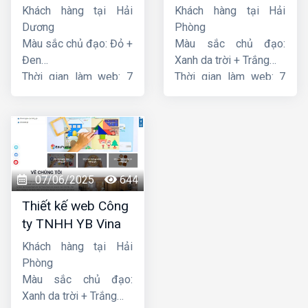
Thiên Thuận Phát
Khách hàng tại Hải
Khách hàng tại Hải
Dương
Phòng
Màu sắc chủ đạo: Đỏ +
Màu sắc chủ đạo:
Đen
Xanh da trời + Trắng
Thời gian làm web: 7
Thời gian làm web: 7
ngày
ngày
07/06/2025
644
Thiết kế web Công
ty TNHH YB Vina
Khách hàng tại Hải
Phòng
Màu sắc chủ đạo:
Xanh da trời + Trắng