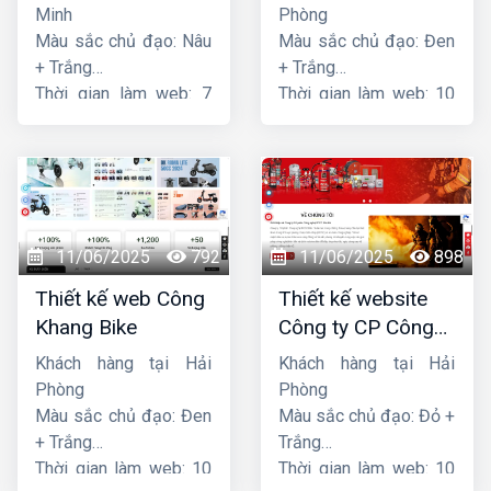
Minh
Phòng
Màu sắc chủ đạo: Nâu
Màu sắc chủ đạo: Đen
+ Trắng
+ Trắng
Thời gian làm web: 7
Thời gian làm web: 10
ngày
ngày
11/06/2025
792
11/06/2025
898
Thiết kế web Công
Thiết kế website
Khang Bike
Công ty CP Công
nghệ PCCC Bắc Hà
Khách hàng tại Hải
Khách hàng tại Hải
Phòng
Phòng
Màu sắc chủ đạo: Đen
Màu sắc chủ đạo: Đỏ +
+ Trắng
Trắng
Thời gian làm web: 10
Thời gian làm web: 10