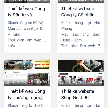
Thiết kế web Công
Thiết kế website
ty Đầu tư và
Công ty Cổ phần
Thương mại Five-
dịch vụ hàng hải
Khách hàng tại Hà Nội
Khách hàng tại Hải
Star
Sen
Màu sắc chủ đạo: Đen
Phòng
+ Trắng
Màu sắc chủ đạo:
Thời gian làm web: 7
Hồng + Xám
ngày
Thời gian làm web: 7
ngày
13/06/2025
750
13/06/2025
764
Thiết kế web Công
Thiết kế website
ty Thương mại vận
Shop Gold 90
tải Song Bằng
Khách hàng tại Hồ Chí
Khách hàng tại Hải