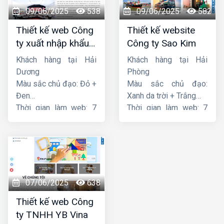
09/06/2025
538
09/06/2025
582
Thiết kế web Công
Thiết kế website
ty xuất nhập khẩu
Công ty Sao Kim
Thiên Thuận Phát
Khách hàng tại Hải
Khách hàng tại Hải
Dương
Phòng
Màu sắc chủ đạo: Đỏ +
Màu sắc chủ đạo:
Đen
Xanh da trời + Trắng
Thời gian làm web: 7
Thời gian làm web: 7
ngày
ngày
07/06/2025
638
Thiết kế web Công
ty TNHH YB Vina