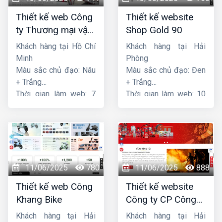
Thiết kế web Công
Thiết kế website
ty Thương mại vận
Shop Gold 90
tải Song Bằng
Khách hàng tại Hồ Chí
Khách hàng tại Hải
Minh
Phòng
Màu sắc chủ đạo: Nâu
Màu sắc chủ đạo: Đen
+ Trắng
+ Trắng
Thời gian làm web: 7
Thời gian làm web: 10
ngày
ngày
11/06/2025
780
11/06/2025
888
Thiết kế web Công
Thiết kế website
Khang Bike
Công ty CP Công
nghệ PCCC Bắc Hà
Khách hàng tại Hải
Khách hàng tại Hải