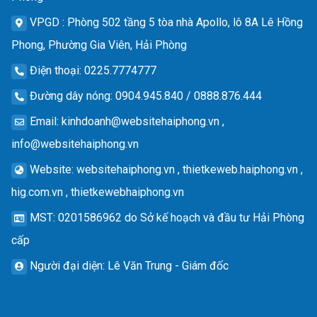
VPGD
: Phòng 502 tầng 5 tòa nhà Apollo, lô 8A Lê Hồng
Phong, Phường Gia Viên, Hải Phòng
Điện thoại
: 0225.7774777
Đường dây nóng
: 0904.945.840 / 0888.876.444
Email
:
kinhdoanh@websitehaiphong.vn
,
info@websitehaiphong.vn
Website
: websitehaiphong.vn , thietkeweb.haiphong.vn ,
hig.com.vn , thietkewebhaiphong.vn
MST
: 0201586962 do Sở kế hoạch và đầu tư Hải Phòng
cấp
Người đại diện
: Lê Văn Trung - Giám đốc