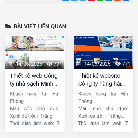
BÀI VIẾT LIÊN QUAN:
14/06/2025
791
14/06/2025
771
Thiết kế web Công
Thiết kế website
ty nhà sạch Minh
Công ty hàng hải
Dương
liên minh
Khách hàng tại Hải
Khách hàng tại Hải
Phòng
Phòng
Màu sắc chủ đạo:
Màu sắc chủ đạo:
Xanh da trời + Trắng
Xanh da trời + Trắng
Thời gian làm web: 7
Thời gian làm web: 7
ngày
ngày