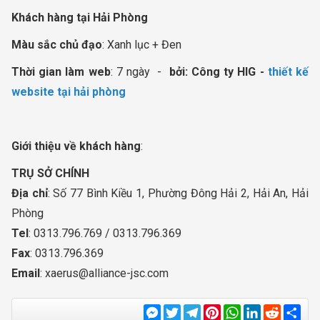
Khách hàng tại Hải Phòng
Màu sắc chủ đạo
: Xanh lục + Đen
Thời gian làm web
: 7 ngày -
bởi: Công ty HIG -
thiết kế
website tại hải phòng
Giới thiệu về khách hàng
:
TRỤ SỞ CHÍNH
Địa chỉ
: Số 77 Bình Kiều 1, Phường Đông Hải 2, Hải An, Hải
Phòng
Tel
: 0313.796.769 / 0313.796.369
Fax
: 0313.796.369
Email
:
xaerus@alliance-jsc.com
Messenger
Twitter
Telegram
Pinterest
WhatsApp
LinkedIn
Reddit
Sha