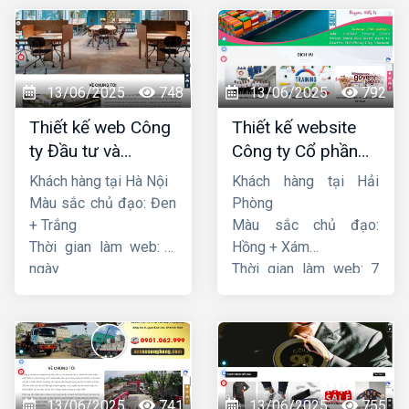
13/06/2025
748
13/06/2025
792
Thiết kế web Công
Thiết kế website
ty Đầu tư và
Công ty Cổ phần
Thương mại Five-
dịch vụ hàng hải
Khách hàng tại Hà Nội
Khách hàng tại Hải
Star
Sen
Màu sắc chủ đạo: Đen
Phòng
+ Trắng
Màu sắc chủ đạo:
Thời gian làm web: 7
Hồng + Xám
ngày
Thời gian làm web: 7
ngày
13/06/2025
741
13/06/2025
755