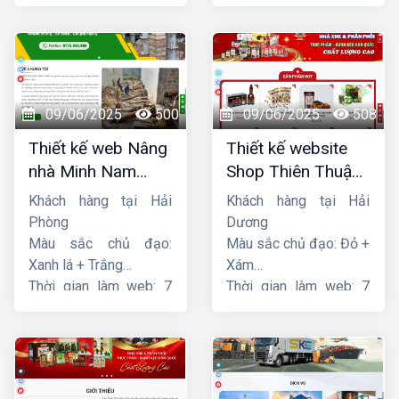
ngày
09/06/2025
500
09/06/2025
508
Thiết kế web Nâng
Thiết kế website
nhà Minh Nam
Shop Thiên Thuận
Hoàng
Phát
Khách hàng tại Hải
Khách hàng tại Hải
Phòng
Dương
Màu sắc chủ đạo:
Màu sắc chủ đạo: Đỏ +
Xanh lá + Trắng
Xám
Thời gian làm web: 7
Thời gian làm web: 7
ngày
ngày