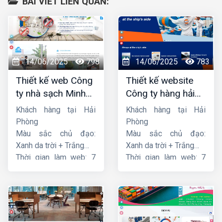
BÀI VIẾT LIÊN QUAN:
14/06/2025
798
14/06/2025
783
Thiết kế web Công
Thiết kế website
ty nhà sạch Minh
Công ty hàng hải
Dương
liên minh
Khách hàng tại Hải
Khách hàng tại Hải
Phòng
Phòng
Màu sắc chủ đạo:
Màu sắc chủ đạo:
Xanh da trời + Trắng
Xanh da trời + Trắng
Thời gian làm web: 7
Thời gian làm web: 7
ngày
ngày