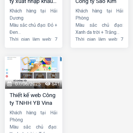
ty xuất nhập khẩu
Công ty Sao Kim
Thiên Thuận Phát
Khách hàng tại Hải
Khách hàng tại Hải
Dương
Phòng
Màu sắc chủ đạo: Đỏ +
Màu sắc chủ đạo:
Đen
Xanh da trời + Trắng
Thời gian làm web: 7
Thời gian làm web: 7
ngày
ngày
07/06/2025
641
Thiết kế web Công
ty TNHH YB Vina
Khách hàng tại Hải
Phòng
Màu sắc chủ đạo: