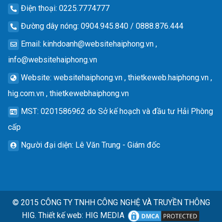
Điện thoại
: 0225.7774777
Đường dây nóng
: 0904.945.840 / 0888.876.444
Email
:
kinhdoanh@websitehaiphong.vn
,
info@websitehaiphong.vn
Website
: websitehaiphong.vn , thietkeweb.haiphong.vn ,
hig.com.vn , thietkewebhaiphong.vn
MST
: 0201586962 do Sở kế hoạch và đầu tư Hải Phòng
cấp
Người đại diện
: Lê Văn Trung - Giám đốc
© 2015
CÔNG TY TNHH CÔNG NGHỆ VÀ TRUYỀN THÔNG
HIG.
Thiết kế web
:
HIG MEDIA