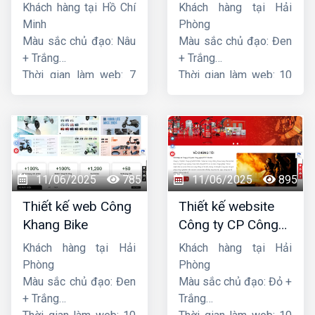
tải Song Bằng
Khách hàng tại Hồ Chí
Khách hàng tại Hải
Minh
Phòng
Màu sắc chủ đạo: Nâu
Màu sắc chủ đạo: Đen
+ Trắng
+ Trắng
Thời gian làm web: 7
Thời gian làm web: 10
ngày
ngày
11/06/2025
785
11/06/2025
895
Thiết kế web Công
Thiết kế website
Khang Bike
Công ty CP Công
nghệ PCCC Bắc Hà
Khách hàng tại Hải
Khách hàng tại Hải
Phòng
Phòng
Màu sắc chủ đạo: Đen
Màu sắc chủ đạo: Đỏ +
+ Trắng
Trắng