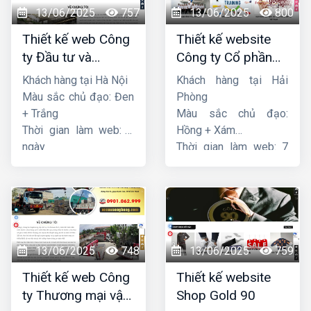
13/06/2025
757
13/06/2025
800
Thiết kế web Công
Thiết kế website
ty Đầu tư và
Công ty Cổ phần
Thương mại Five-
dịch vụ hàng hải
Khách hàng tại Hà Nội
Khách hàng tại Hải
Star
Sen
Màu sắc chủ đạo: Đen
Phòng
+ Trắng
Màu sắc chủ đạo:
Thời gian làm web: 7
Hồng + Xám
ngày
Thời gian làm web: 7
ngày
13/06/2025
748
13/06/2025
759
Thiết kế web Công
Thiết kế website
ty Thương mại vận
Shop Gold 90