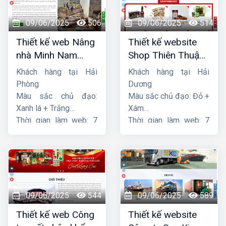
09/06/2025
506
09/06/2025
514
Thiết kế web Nâng
Thiết kế website
nhà Minh Nam
Shop Thiên Thuận
Hoàng
Phát
Khách hàng tại Hải
Khách hàng tại Hải
Phòng
Dương
Màu sắc chủ đạo:
Màu sắc chủ đạo: Đỏ +
Xanh lá + Trắng
Xám
Thời gian làm web: 7
Thời gian làm web: 7
ngày
ngày
09/06/2025
544
09/06/2025
589
Thiết kế web Công
Thiết kế website