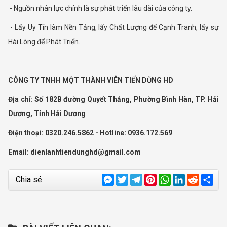
- Nguồn nhân lực chính là sự phát triển lâu dài của công ty.
- Lấy Uy Tín làm Nền Tảng, lấy Chất Lượng để Cạnh Tranh, lấy sự
Hài Lòng để Phát Triển.
CÔNG TY TNHH MỘT THÀNH VIÊN TIẾN DŨNG HD
Địa chỉ: Số 182B đường Quyết Thắng, Phường Bình Hàn, TP. Hải
Dương, Tỉnh Hải Dương
Điện thoại: 0320.246.5862 - Hotline: 0936.172.569
Email:
dienlanhtiendunghd@gmail.com
Messenger
Twitter
Telegram
Pinterest
WhatsApp
LinkedIn
Reddit
Sha
Chia sẻ