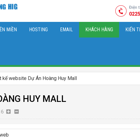
Điện 
0225
ÊN MIỀN
HOSTING
EMAIL
KHÁCH HÀNG
KIẾN 
HIỆU
M SÓC WEBSITE & SEO TỔNG THỂ
OK
KIẾN THỨC MARKETI
t kế website Dự Án Hoàng Huy Mall
HOÀNG HUY MALL
16
 web