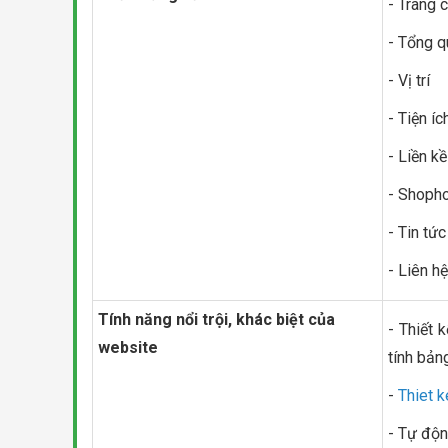
- Trang 
- Tổng q
- Vị trí
- Tiện íc
- Liền kề
- Shoph
- Tin tứ
- Liên hệ
Tính năng nổi trội, khác biệt của
- Thiết 
website
tính bảng,
-
Thiet 
- Tự độn