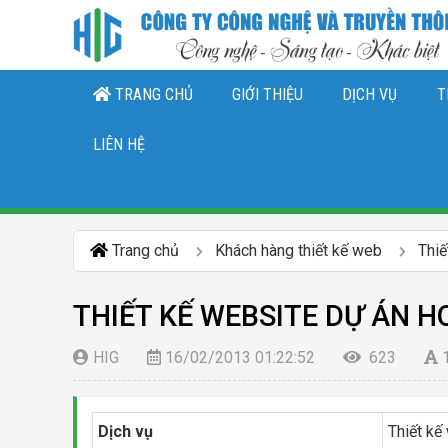
TRANG CHỦ
GIỚI THIỆU
DỊCH VỤ
T
THIẾT KẾ LOGO, NHẬN DIỆN THƯƠNG 
DỊCH VỤ QUẢN TRỊ CHĂ
DỊCH VỤ QUẢN TRỊ FANPAGE FACEBO
LIÊN HỆ
Trang chủ
Khách hàng thiết kế web
Thiế
THIẾT KẾ WEBSITE DỰ ÁN 
HIG
16/02/2013 01:22:52
623
Dịch vụ
Thiết kế