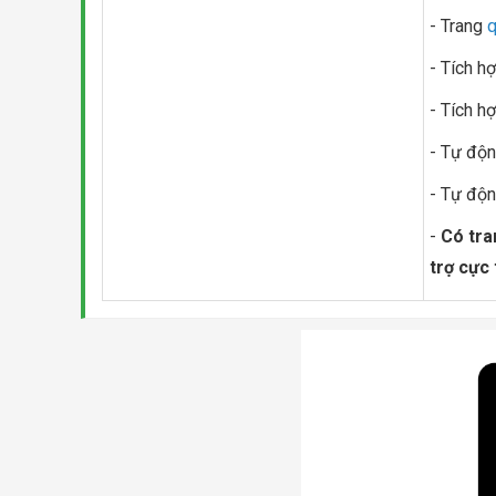
- Trang
q
- Tích h
- Tích h
- Tự độn
- Tự độn
-
Có tra
trợ cực