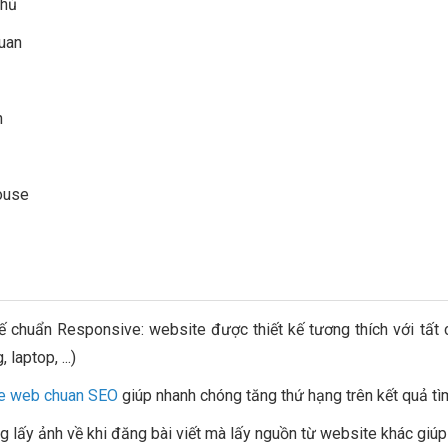
chủ
uan
h
ouse
c
kế chuẩn Responsive: website được thiết kế tương thích với tất 
 laptop, ...)
ke web chuan SEO
giúp nhanh chóng tăng thứ hạng trên kết quả t
g lấy ảnh về khi đăng bài viết mà lấy nguồn từ website khác giúp q