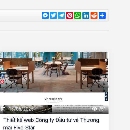
Messenger
Twitter
Telegram
Pinterest
WhatsApp
LinkedIn
Reddit
Share
13/06/2025
751
Thiết kế web Công ty Đầu tư và Thương
mại Five-Star