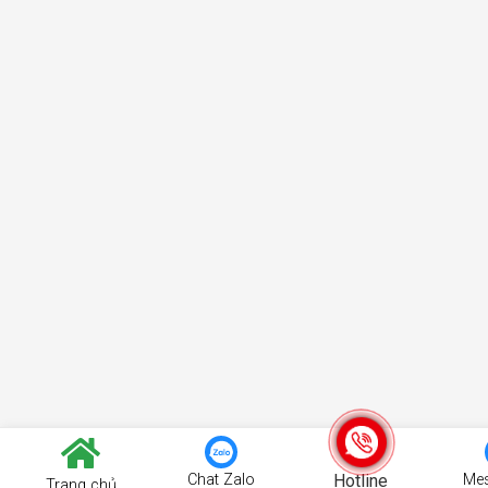
Chat Zalo
Hotline
Me
Trang chủ