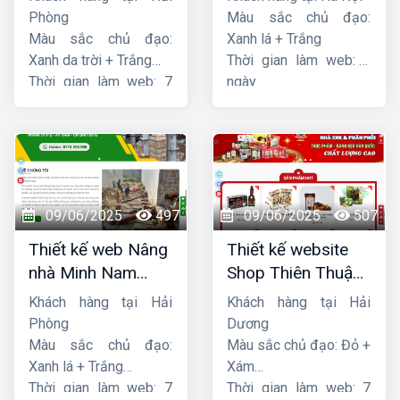
Phòng
Màu sắc chủ đạo:
Màu sắc chủ đạo:
Xanh lá + Trắng
Xanh da trời + Trắng
Thời gian làm web: 7
Thời gian làm web: 7
ngày
ngày
09/06/2025
497
09/06/2025
507
Thiết kế web Nâng
Thiết kế website
nhà Minh Nam
Shop Thiên Thuận
Hoàng
Phát
Khách hàng tại Hải
Khách hàng tại Hải
Phòng
Dương
Màu sắc chủ đạo:
Màu sắc chủ đạo: Đỏ +
Xanh lá + Trắng
Xám
Thời gian làm web: 7
Thời gian làm web: 7