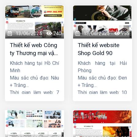
13/06/2025
740
13/06/2025
755
Thiết kế web Công
Thiết kế website
ty Thương mại vận
Shop Gold 90
tải Song Bằng
Khách hàng tại Hồ Chí
Khách hàng tại Hải
Minh
Phòng
Màu sắc chủ đạo: Nâu
Màu sắc chủ đạo: Đen
+ Trắng
+ Trắng
Thời gian làm web: 7
Thời gian làm web: 10
ngày
ngày