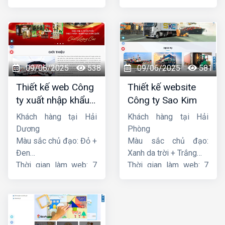
ngày
ngày
09/06/2025
538
09/06/2025
581
Thiết kế web Công
Thiết kế website
ty xuất nhập khẩu
Công ty Sao Kim
Thiên Thuận Phát
Khách hàng tại Hải
Khách hàng tại Hải
Dương
Phòng
Màu sắc chủ đạo: Đỏ +
Màu sắc chủ đạo:
Đen
Xanh da trời + Trắng
Thời gian làm web: 7
Thời gian làm web: 7
ngày
ngày