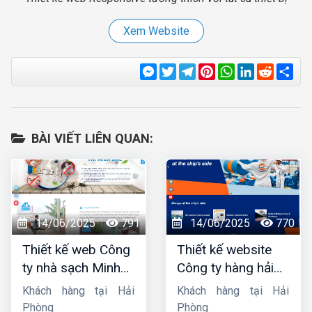
Xem Website
Messenger
Twitter
Telegram
Pinterest
WhatsApp
LinkedIn
Reddit
Sha
BÀI VIẾT LIÊN QUAN:
14/06/2025
791
14/06/2025
770
Thiết kế web Công
Thiết kế website
ty nhà sạch Minh
Công ty hàng hải
Dương
liên minh
Khách hàng tại Hải
Khách hàng tại Hải
Phòng
Phòng