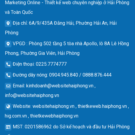
Marketing Online - Thiết kế web chuyên nghiệp ở Hải Phòng
và Toàn Quốc
Địa chỉ
: 6A/9/435A Đằng Hải, Phường Hải An, Hải
Phòng
VPGD
: Phòng 502 tầng 5 tòa nhà Apollo, lô 8A Lê Hồng
Phong, Phường Gia Viên, Hải Phòng
Điện thoại
: 0225.7774777
Đường dây nóng
: 0904.945.840 / 0888.876.444
Email
:
kinhdoanh@websitehaiphong.vn
,
info@websitehaiphong.vn
Website
: websitehaiphong.vn , thietkeweb.haiphong.vn ,
hig.com.vn , thietkewebhaiphong.vn
MST
: 0201586962 do Sở kế hoạch và đầu tư Hải Phòng