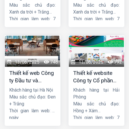
Màu sắc chủ đạo:
Màu sắc chủ đạo:
Xanh da trời + Trắng
Xanh da trời + Trắng
Thời gian làm web: 7
Thời gian làm web: 7
ngày
ngày
13/06/2025
748
13/06/2025
792
Thiết kế web Công
Thiết kế website
ty Đầu tư và
Công ty Cổ phần
Thương mại Five-
dịch vụ hàng hải
Khách hàng tại Hà Nội
Khách hàng tại Hải
Star
Sen
Màu sắc chủ đạo: Đen
Phòng
+ Trắng
Màu sắc chủ đạo:
Thời gian làm web: 7
Hồng + Xám
ngày
Thời gian làm web: 7
ngày