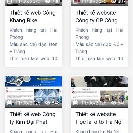
11/06/2025
780
11/06/2025
887
Thiết kế web Công
Thiết kế website
Khang Bike
Công ty CP Công
nghệ PCCC Bắc Hà
Khách hàng tại Hải
Khách hàng tại Hải
Phòng
Phòng
Màu sắc chủ đạo: Đen
Màu sắc chủ đạo: Đỏ +
+ Trắng
Trắng
Thời gian làm web: 10
Thời gian làm web: 10
ngày
ngày
11/06/2025
848
11/06/2025
540
Thiết kế web Công
Thiết kế website
ty Kim Đại Phát
Học lái ô tô Hà Nội
Khách hàng tại Hải
Khách hàng tại Hà Nội