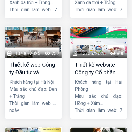
Xanh da trời + Trắng
Xanh da trời + Trắng
Thời gian làm web: 7
Thời gian làm web: 7
ngày
ngày
13/06/2025
757
13/06/2025
800
Thiết kế web Công
Thiết kế website
ty Đầu tư và
Công ty Cổ phần
Thương mại Five-
dịch vụ hàng hải
Khách hàng tại Hà Nội
Khách hàng tại Hải
Star
Sen
Màu sắc chủ đạo: Đen
Phòng
+ Trắng
Màu sắc chủ đạo:
Thời gian làm web: 7
Hồng + Xám
ngày
Thời gian làm web: 7
ngày