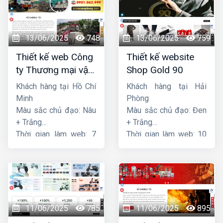
13/06/2025
748
13/06/2025
759
Thiết kế web Công
Thiết kế website
ty Thương mại vận
Shop Gold 90
tải Song Bằng
Khách hàng tại Hồ Chí
Khách hàng tại Hải
Minh
Phòng
Màu sắc chủ đạo: Nâu
Màu sắc chủ đạo: Đen
+ Trắng
+ Trắng
Thời gian làm web: 7
Thời gian làm web: 10
ngày
ngày
11/06/2025
785
11/06/2025
895