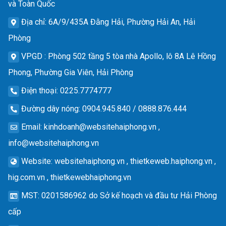
và Toàn Quốc
Địa chỉ
: 6A/9/435A Đằng Hải, Phường Hải An, Hải
Phòng
VPGD
: Phòng 502 tầng 5 tòa nhà Apollo, lô 8A Lê Hồng
Phong, Phường Gia Viên, Hải Phòng
Điện thoại
: 0225.7774777
Đường dây nóng
: 0904.945.840 / 0888.876.444
Email
:
kinhdoanh@websitehaiphong.vn
,
info@websitehaiphong.vn
Website
: websitehaiphong.vn , thietkeweb.haiphong.vn ,
hig.com.vn , thietkewebhaiphong.vn
MST
: 0201586962 do Sở kế hoạch và đầu tư Hải Phòng
cấp