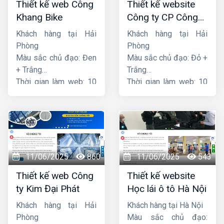
Thiết kế web Công
Thiết kế website
Khang Bike
Công ty CP Công
nghệ PCCC Bắc Hà
Khách hàng tại Hải
Khách hàng tại Hải
Phòng
Phòng
Màu sắc chủ đạo: Đen
Màu sắc chủ đạo: Đỏ +
+ Trắng
Trắng
Thời gian làm web: 10
Thời gian làm web: 10
ngày
ngày
11/06/2025
860
11/06/2025
543
Thiết kế web Công
Thiết kế website
ty Kim Đại Phát
Học lái ô tô Hà Nội
Khách hàng tại Hải
Khách hàng tại Hà Nội
Phòng
Màu sắc chủ đạo: