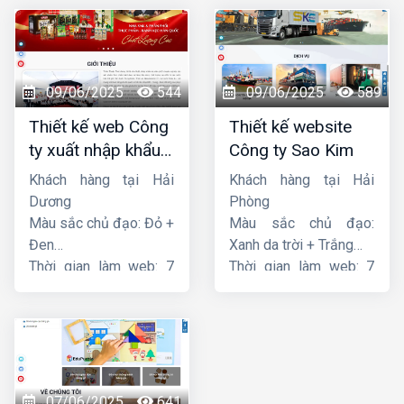
09/06/2025
544
09/06/2025
589
Thiết kế web Công
Thiết kế website
ty xuất nhập khẩu
Công ty Sao Kim
Thiên Thuận Phát
Khách hàng tại Hải
Khách hàng tại Hải
Dương
Phòng
Màu sắc chủ đạo: Đỏ +
Màu sắc chủ đạo:
Đen
Xanh da trời + Trắng
Thời gian làm web: 7
Thời gian làm web: 7
ngày
ngày
07/06/2025
641