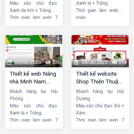
Màu sắc chủ đạo:
Xanh lá + Trắng
Xanh da trời + Trắng
Thời gian làm web: 7
Thời gian làm web: 7
ngày
ngày
09/06/2025
506
09/06/2025
514
Thiết kế web Nâng
Thiết kế website
nhà Minh Nam
Shop Thiên Thuận
Hoàng
Phát
Khách hàng tại Hải
Khách hàng tại Hải
Phòng
Dương
Màu sắc chủ đạo:
Màu sắc chủ đạo: Đỏ +
Xanh lá + Trắng
Xám
Thời gian làm web: 7
Thời gian làm web: 7
ngày
ngày