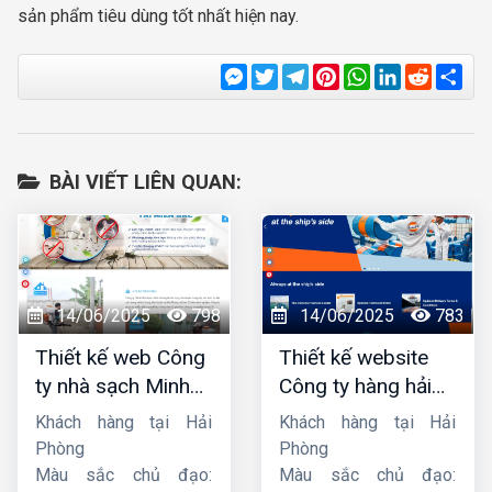
sản phẩm tiêu dùng tốt nhất hiện nay.
Messenger
Twitter
Telegram
Pinterest
WhatsApp
LinkedIn
Reddit
Sha
BÀI VIẾT LIÊN QUAN:
14/06/2025
798
14/06/2025
783
Thiết kế web Công
Thiết kế website
ty nhà sạch Minh
Công ty hàng hải
Dương
liên minh
Khách hàng tại Hải
Khách hàng tại Hải
Phòng
Phòng
Màu sắc chủ đạo:
Màu sắc chủ đạo: