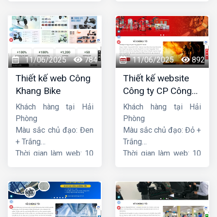
11/06/2025
784
11/06/2025
892
Thiết kế web Công
Thiết kế website
Khang Bike
Công ty CP Công
nghệ PCCC Bắc Hà
Khách hàng tại Hải
Khách hàng tại Hải
Phòng
Phòng
Màu sắc chủ đạo: Đen
Màu sắc chủ đạo: Đỏ +
+ Trắng
Trắng
Thời gian làm web: 10
Thời gian làm web: 10
ngày
ngày