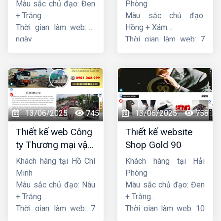
Star
Sen
Màu sắc chủ đạo: Đen
Phòng
+ Trắng
Màu sắc chủ đạo:
Thời gian làm web: 7
Hồng + Xám
ngày
Thời gian làm web: 7
ngày
13/06/2025
745
13/06/2025
758
Thiết kế web Công
Thiết kế website
ty Thương mại vận
Shop Gold 90
tải Song Bằng
Khách hàng tại Hồ Chí
Khách hàng tại Hải
Minh
Phòng
Màu sắc chủ đạo: Nâu
Màu sắc chủ đạo: Đen
+ Trắng
+ Trắng
Thời gian làm web: 7
Thời gian làm web: 10
ngày
ngày