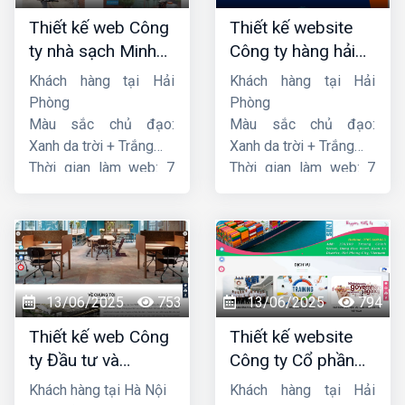
Thiết kế web Công
Thiết kế website
ty nhà sạch Minh
Công ty hàng hải
Dương
liên minh
Khách hàng tại Hải
Khách hàng tại Hải
Phòng
Phòng
Màu sắc chủ đạo:
Màu sắc chủ đạo:
Xanh da trời + Trắng
Xanh da trời + Trắng
Thời gian làm web: 7
Thời gian làm web: 7
ngày
ngày
13/06/2025
753
13/06/2025
794
Thiết kế web Công
Thiết kế website
ty Đầu tư và
Công ty Cổ phần
Thương mại Five-
dịch vụ hàng hải
Khách hàng tại Hà Nội
Khách hàng tại Hải