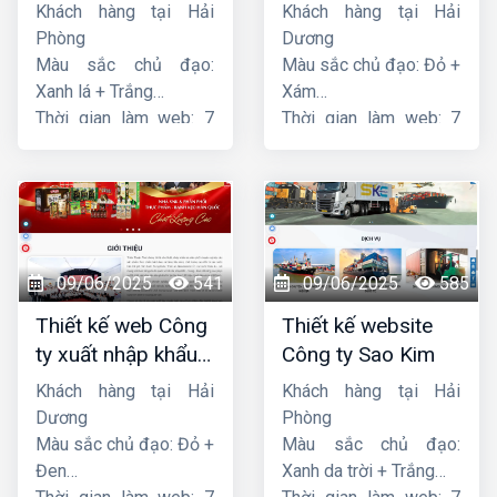
Hoàng
Phát
Khách hàng tại Hải
Khách hàng tại Hải
Phòng
Dương
Màu sắc chủ đạo:
Màu sắc chủ đạo: Đỏ +
Xanh lá + Trắng
Xám
Thời gian làm web: 7
Thời gian làm web: 7
ngày
ngày
09/06/2025
541
09/06/2025
585
Thiết kế web Công
Thiết kế website
ty xuất nhập khẩu
Công ty Sao Kim
Thiên Thuận Phát
Khách hàng tại Hải
Khách hàng tại Hải
Dương
Phòng
Màu sắc chủ đạo: Đỏ +
Màu sắc chủ đạo:
Đen
Xanh da trời + Trắng