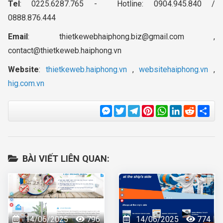
Tel
: 0225.6287.765 - Hotline: 0904.945.840 /
0888.876.444
Email
:
thietkewebhaiphong.biz@gmail.com
,
contact@thietkeweb.haiphong.vn
Website
:
thietkeweb.haiphong.vn
,
websitehaiphong.vn
,
hig.com.vn
Messenger
Twitter
Telegram
Pinterest
WhatsApp
LinkedIn
Reddit
Sha
BÀI VIẾT LIÊN QUAN:
14/06/2025
796
14/06/2025
774