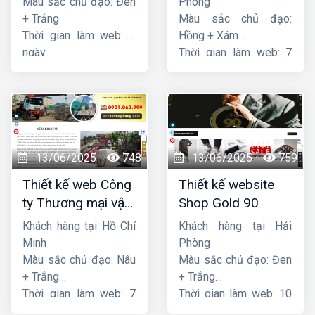
Màu sắc chủ đạo: Đen
Phòng
+ Trắng
Màu sắc chủ đạo:
Thời gian làm web: 7
Hồng + Xám
ngày
Thời gian làm web: 7
ngày
13/06/2025
748
13/06/2025
759
Thiết kế web Công
Thiết kế website
ty Thương mại vận
Shop Gold 90
tải Song Bằng
Khách hàng tại Hồ Chí
Khách hàng tại Hải
Minh
Phòng
Màu sắc chủ đạo: Nâu
Màu sắc chủ đạo: Đen
+ Trắng
+ Trắng
Thời gian làm web: 7
Thời gian làm web: 10
ngày
ngày