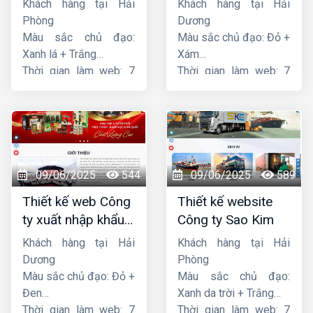
Khách hàng tại Hải
Khách hàng tại Hải
Phòng
Dương
Màu sắc chủ đạo:
Màu sắc chủ đạo: Đỏ +
Xanh lá + Trắng
Xám
Thời gian làm web: 7
Thời gian làm web: 7
ngày
ngày
09/06/2025
544
09/06/2025
589
Thiết kế web Công
Thiết kế website
ty xuất nhập khẩu
Công ty Sao Kim
Thiên Thuận Phát
Khách hàng tại Hải
Khách hàng tại Hải
Dương
Phòng
Màu sắc chủ đạo: Đỏ +
Màu sắc chủ đạo:
Đen
Xanh da trời + Trắng
Thời gian làm web: 7
Thời gian làm web: 7