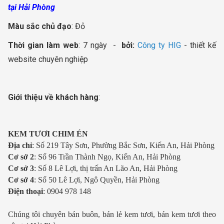
tại Hải Phòng
Màu sắc chủ đạo
: Đỏ
Thời gian làm web
: 7 ngày -
bởi:
Công ty HIG
- thiết kế
website chuyên nghiệp
Giới thiệu về khách hàng
:
KEM TƯƠI CHIM ÉN
Địa chỉ
: Số 219 Tây Sơn, Phường Bắc Sơn, Kiến An, Hải Phòng
Cơ sở 2
: Số 96 Trần Thành Ngọ, Kiến An, Hải Phòng
Cơ sở 3
: Số 8 Lê Lợi, thị trấn An Lão An, Hải Phòng
Cơ sở 4
: Số 50 Lê Lợi, Ngô Quyền, Hải Phòng
Điện thoại
: 0904 978 148
Chúng tôi chuyên bán buôn, bán lẻ kem tươi, bán kem tươi theo