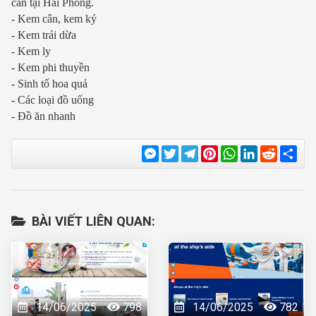
cân tại Hải Phòng.
- Kem cân, kem ký
- Kem trái dừa
- Kem ly
- Kem phi thuyền
- Sinh tố hoa quả
- Các loại đồ uống
- Đồ ăn nhanh
Messenger
Twitter
Telegram
Pinterest
WhatsApp
LinkedIn
Reddit
Sha
BÀI VIẾT LIÊN QUAN:
14/06/2025
798
14/06/2025
782