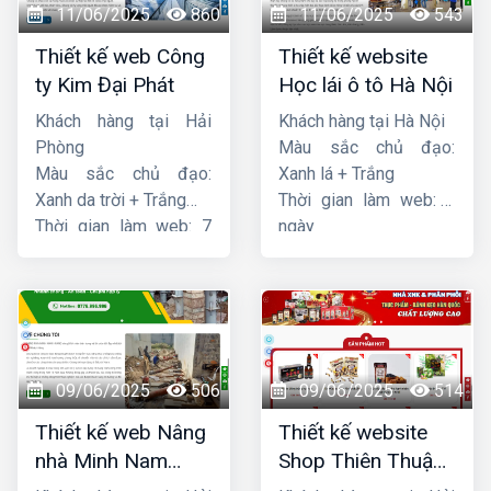
11/06/2025
860
11/06/2025
543
Thiết kế web Công
Thiết kế website
ty Kim Đại Phát
Học lái ô tô Hà Nội
Khách hàng tại Hải
Khách hàng tại Hà Nội
Phòng
Màu sắc chủ đạo:
Màu sắc chủ đạo:
Xanh lá + Trắng
Xanh da trời + Trắng
Thời gian làm web: 7
Thời gian làm web: 7
ngày
ngày
09/06/2025
506
09/06/2025
514
Thiết kế web Nâng
Thiết kế website
nhà Minh Nam
Shop Thiên Thuận
Hoàng
Phát