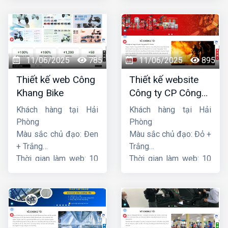
11/06/2025
785
11/06/2025
895
Thiết kế web Công
Thiết kế website
Khang Bike
Công ty CP Công
nghệ PCCC Bắc Hà
Khách hàng tại Hải
Khách hàng tại Hải
Phòng
Phòng
Màu sắc chủ đạo: Đen
Màu sắc chủ đạo: Đỏ +
+ Trắng
Trắng
Thời gian làm web: 10
Thời gian làm web: 10
ngày
ngày