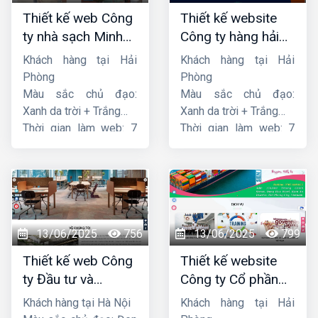
Thiết kế web Công
Thiết kế website
ty nhà sạch Minh
Công ty hàng hải
Dương
liên minh
Khách hàng tại Hải
Khách hàng tại Hải
Phòng
Phòng
Màu sắc chủ đạo:
Màu sắc chủ đạo:
Xanh da trời + Trắng
Xanh da trời + Trắng
Thời gian làm web: 7
Thời gian làm web: 7
ngày
ngày
13/06/2025
756
13/06/2025
799
Thiết kế web Công
Thiết kế website
ty Đầu tư và
Công ty Cổ phần
Thương mại Five-
dịch vụ hàng hải
Khách hàng tại Hà Nội
Khách hàng tại Hải
Star
Sen