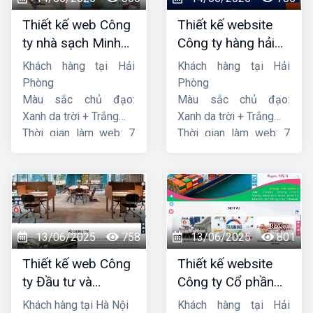
Thiết kế web Công
Thiết kế website
ty nhà sạch Minh
Công ty hàng hải
Dương
liên minh
Khách hàng tại Hải
Khách hàng tại Hải
Phòng
Phòng
Màu sắc chủ đạo:
Màu sắc chủ đạo:
Xanh da trời + Trắng
Xanh da trời + Trắng
Thời gian làm web: 7
Thời gian làm web: 7
ngày
ngày
13/06/2025
758
13/06/2025
801
Thiết kế web Công
Thiết kế website
ty Đầu tư và
Công ty Cổ phần
Thương mại Five-
dịch vụ hàng hải
Khách hàng tại Hà Nội
Khách hàng tại Hải