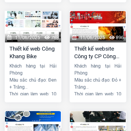
ngày
ngày
11/06/2025
788
11/06/2025
896
Thiết kế web Công
Thiết kế website
Khang Bike
Công ty CP Công
nghệ PCCC Bắc Hà
Khách hàng tại Hải
Khách hàng tại Hải
Phòng
Phòng
Màu sắc chủ đạo: Đen
Màu sắc chủ đạo: Đỏ +
+ Trắng
Trắng
Thời gian làm web: 10
Thời gian làm web: 10
ngày
ngày