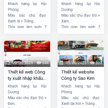
Hoàng
Phát
Khách hàng tại Hải
Khách hàng tại Hải
Phòng
Dương
Màu sắc chủ đạo:
Màu sắc chủ đạo: Đỏ +
Xanh lá + Trắng
Xám
Thời gian làm web: 7
Thời gian làm web: 7
ngày
ngày
09/06/2025
544
09/06/2025
591
Thiết kế web Công
Thiết kế website
ty xuất nhập khẩu
Công ty Sao Kim
Thiên Thuận Phát
Khách hàng tại Hải
Khách hàng tại Hải
Dương
Phòng
Màu sắc chủ đạo: Đỏ +
Màu sắc chủ đạo:
Đen
Xanh da trời + Trắng