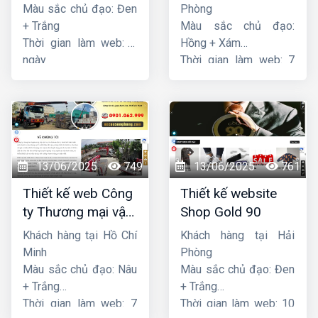
Star
Sen
Màu sắc chủ đạo: Đen
Phòng
+ Trắng
Màu sắc chủ đạo:
Thời gian làm web: 7
Hồng + Xám
ngày
Thời gian làm web: 7
ngày
13/06/2025
749
13/06/2025
761
Thiết kế web Công
Thiết kế website
ty Thương mại vận
Shop Gold 90
tải Song Bằng
Khách hàng tại Hồ Chí
Khách hàng tại Hải
Minh
Phòng
Màu sắc chủ đạo: Nâu
Màu sắc chủ đạo: Đen
+ Trắng
+ Trắng
Thời gian làm web: 7
Thời gian làm web: 10