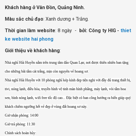
Khách hàng ở Vân Đồn, Quảng Ninh.
Màu sắc chủ đạo
: Xanh dương + Trắng.
Thời gian làm website
: 8 ngày -
bởi: Công ty HIG -
thiet
ke website hai phong
Giới thiệu về khách hàng
:
Nhà nghỉ Hải Huyền nằm trên trung tâm đảo Quan Lạn; nơi được thiên nhiên ban tặng
cho những bãi tắm cát trắng, mịn còn nguyên vẻ hoang sơ.
Nhà nghỉ Hải Huyền với 10 phòng nghỉ kép kính đẹp tiện nghi với đầy đủ trang thiết bị,
tivi, nóng lạnh, điều hòa, truyền hình vệ tinh màn hình phẳng, máy lạnh, vòi tắm hoa
sen, bình nóng lạnh, wifi free tốc độ cao... Đặc biệt có ban công hướng ra biển giúp quý
khách chiêm ngưỡng hết vẻ đẹp ở vùng đất hoang sơ này.
Giờ nhận phòng: 14:00
Giờ trả phòng: 11:30
Chính sách hoàn hủy: