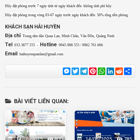
Hủy đặt phòng trước 7 ngày tính từ ngày khách đến: không tính phí hủy
Hủy đặt phòng trong vòng 03-07 ngày trước ngày khách đến: 50% tổng tiền phòng
KHÁCH SẠN HẢI HUYỀN
Địa chỉ
: Trung tâm đảo Quan Lạn, Minh Châu, Vân Đồn, Quảng Ninh
Tel
Hotline
: 033.3877.555 -
: 0945.908.555 / 0962.761.666
Email
:
haihuyenquanlan@gmail.com
Messenger
Twitter
Telegram
Pinterest
WhatsApp
LinkedIn
Reddit
Sha
BÀI VIẾT LIÊN QUAN:
14/06/2025
800
14/06/2025
785