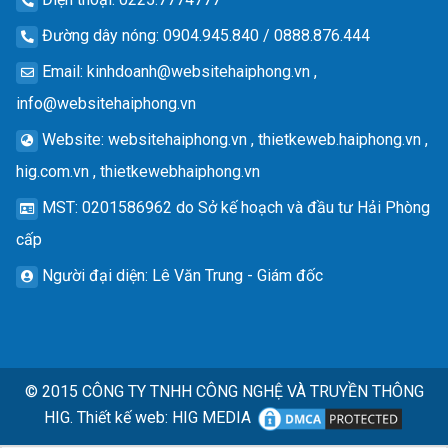
Đường dây nóng
: 0904.945.840 / 0888.876.444
Email
:
kinhdoanh@websitehaiphong.vn
,
info@websitehaiphong.vn
Website
: websitehaiphong.vn , thietkeweb.haiphong.vn ,
hig.com.vn , thietkewebhaiphong.vn
MST
: 0201586962 do Sở kế hoạch và đầu tư Hải Phòng
cấp
Người đại diện
: Lê Văn Trung - Giám đốc
© 2015
CÔNG TY TNHH CÔNG NGHỆ VÀ TRUYỀN THÔNG
HIG.
Thiết kế web
:
HIG MEDIA