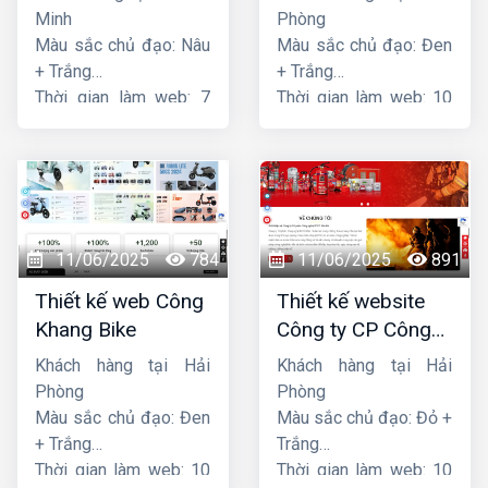
Minh
Phòng
Màu sắc chủ đạo: Nâu
Màu sắc chủ đạo: Đen
+ Trắng
+ Trắng
Thời gian làm web: 7
Thời gian làm web: 10
ngày
ngày
11/06/2025
784
11/06/2025
891
Thiết kế web Công
Thiết kế website
Khang Bike
Công ty CP Công
nghệ PCCC Bắc Hà
Khách hàng tại Hải
Khách hàng tại Hải
Phòng
Phòng
Màu sắc chủ đạo: Đen
Màu sắc chủ đạo: Đỏ +
+ Trắng
Trắng
Thời gian làm web: 10
Thời gian làm web: 10