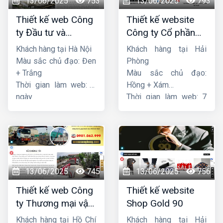
13/06/2025
753
13/06/2025
793
Thiết kế web Công
Thiết kế website
ty Đầu tư và
Công ty Cổ phần
Thương mại Five-
dịch vụ hàng hải
Khách hàng tại Hà Nội
Khách hàng tại Hải
Star
Sen
Màu sắc chủ đạo: Đen
Phòng
+ Trắng
Màu sắc chủ đạo:
Thời gian làm web: 7
Hồng + Xám
ngày
Thời gian làm web: 7
ngày
13/06/2025
745
13/06/2025
756
Thiết kế web Công
Thiết kế website
ty Thương mại vận
Shop Gold 90
tải Song Bằng
Khách hàng tại Hồ Chí
Khách hàng tại Hải