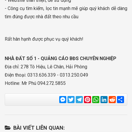
- Website thân thiện, dễ sử dụng
- Công cụ tìm kiếm, lọc tin mạnh mẽ giúp quý khách dễ dàng
tìm đúng được nhà đất theo nhu cầu
Rất hân hạnh được phục vụ quý khách!
NHÀ ĐẤT SỐ 1 - QUẢNG CÁO BĐS CHUYÊN NGHIỆP
Địa chỉ: 278 Tô Hiệu, Lê Chân, Hải Phòng
Điện thoại: 0313.636.339 - 0313.250.049
Hotline: Mr Phú 094.272.5855
Messenger
Twitter
Telegram
Pinterest
WhatsApp
LinkedIn
Reddit
Sha
BÀI VIẾT LIÊN QUAN: