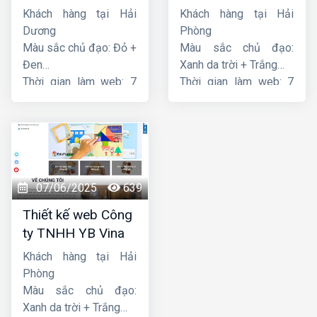
Thiên Thuận Phát
Khách hàng tại Hải
Khách hàng tại Hải
Dương
Phòng
Màu sắc chủ đạo: Đỏ +
Màu sắc chủ đạo:
Đen
Xanh da trời + Trắng
Thời gian làm web: 7
Thời gian làm web: 7
ngày
ngày
07/06/2025
639
Thiết kế web Công
ty TNHH YB Vina
Khách hàng tại Hải
Phòng
Màu sắc chủ đạo:
Xanh da trời + Trắng