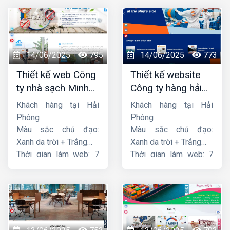
14/06/2025
795
14/06/2025
773
Thiết kế web Công
Thiết kế website
ty nhà sạch Minh
Công ty hàng hải
Dương
liên minh
Khách hàng tại Hải
Khách hàng tại Hải
Phòng
Phòng
Màu sắc chủ đạo:
Màu sắc chủ đạo:
Xanh da trời + Trắng
Xanh da trời + Trắng
Thời gian làm web: 7
Thời gian làm web: 7
ngày
ngày