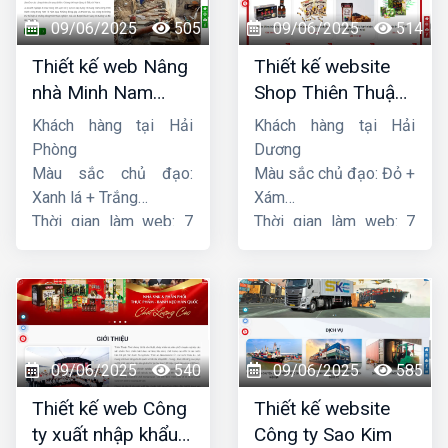
09/06/2025
505
09/06/2025
514
Thiết kế web Nâng
Thiết kế website
nhà Minh Nam
Shop Thiên Thuận
Hoàng
Phát
Khách hàng tại Hải
Khách hàng tại Hải
Phòng
Dương
Màu sắc chủ đạo:
Màu sắc chủ đạo: Đỏ +
Xanh lá + Trắng
Xám
Thời gian làm web: 7
Thời gian làm web: 7
ngày
ngày
09/06/2025
540
09/06/2025
585
Thiết kế web Công
Thiết kế website
ty xuất nhập khẩu
Công ty Sao Kim