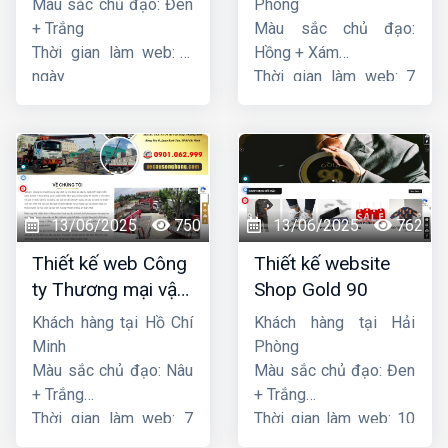
Màu sắc chủ đạo: Đen
Phòng
+ Trắng
Màu sắc chủ đạo:
Thời gian làm web: 7
Hồng + Xám
ngày
Thời gian làm web: 7
ngày
13/06/2025
750
13/06/2025
762
Thiết kế web Công
Thiết kế website
ty Thương mại vận
Shop Gold 90
tải Song Bằng
Khách hàng tại Hồ Chí
Khách hàng tại Hải
Minh
Phòng
Màu sắc chủ đạo: Nâu
Màu sắc chủ đạo: Đen
+ Trắng
+ Trắng
Thời gian làm web: 7
Thời gian làm web: 10
ngày
ngày