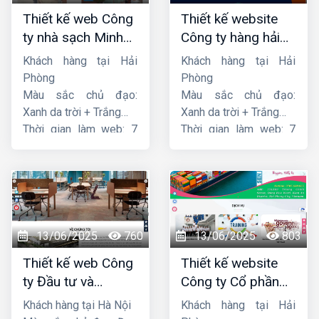
Thiết kế web Công
Thiết kế website
ty nhà sạch Minh
Công ty hàng hải
Dương
liên minh
Khách hàng tại Hải
Khách hàng tại Hải
Phòng
Phòng
Màu sắc chủ đạo:
Màu sắc chủ đạo:
Xanh da trời + Trắng
Xanh da trời + Trắng
Thời gian làm web: 7
Thời gian làm web: 7
ngày
ngày
13/06/2025
760
13/06/2025
803
Thiết kế web Công
Thiết kế website
ty Đầu tư và
Công ty Cổ phần
Thương mại Five-
dịch vụ hàng hải
Khách hàng tại Hà Nội
Khách hàng tại Hải
Star
Sen