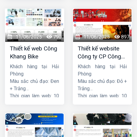
11/06/2025
790
11/06/2025
897
Thiết kế web Công
Thiết kế website
Khang Bike
Công ty CP Công
nghệ PCCC Bắc Hà
Khách hàng tại Hải
Khách hàng tại Hải
Phòng
Phòng
Màu sắc chủ đạo: Đen
Màu sắc chủ đạo: Đỏ +
+ Trắng
Trắng
Thời gian làm web: 10
Thời gian làm web: 10
ngày
ngày