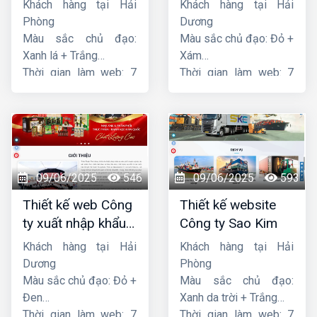
Khách hàng tại Hải
Khách hàng tại Hải
Phòng
Dương
Màu sắc chủ đạo:
Màu sắc chủ đạo: Đỏ +
Xanh lá + Trắng
Xám
Thời gian làm web: 7
Thời gian làm web: 7
ngày
ngày
09/06/2025
546
09/06/2025
593
Thiết kế web Công
Thiết kế website
ty xuất nhập khẩu
Công ty Sao Kim
Thiên Thuận Phát
Khách hàng tại Hải
Khách hàng tại Hải
Dương
Phòng
Màu sắc chủ đạo: Đỏ +
Màu sắc chủ đạo:
Đen
Xanh da trời + Trắng
Thời gian làm web: 7
Thời gian làm web: 7