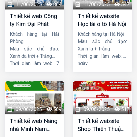
11/06/2025
864
11/06/2025
547
Thiết kế web Công
Thiết kế website
ty Kim Đại Phát
Học lái ô tô Hà Nội
Khách hàng tại Hải
Khách hàng tại Hà Nội
Phòng
Màu sắc chủ đạo:
Màu sắc chủ đạo:
Xanh lá + Trắng
Xanh da trời + Trắng
Thời gian làm web: 7
Thời gian làm web: 7
ngày
ngày
09/06/2025
509
09/06/2025
517
Thiết kế web Nâng
Thiết kế website
nhà Minh Nam
Shop Thiên Thuận
Hoàng
Phát