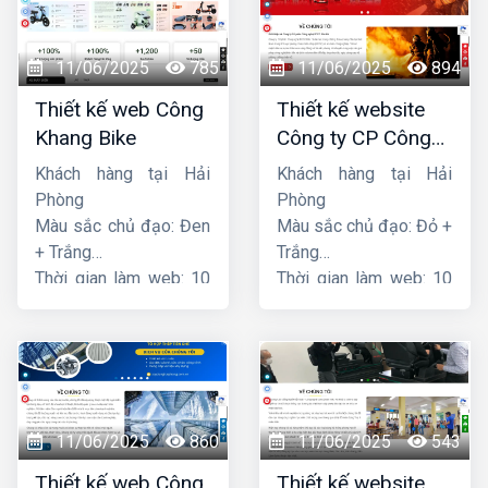
11/06/2025
785
11/06/2025
894
Thiết kế web Công
Thiết kế website
Khang Bike
Công ty CP Công
nghệ PCCC Bắc Hà
Khách hàng tại Hải
Khách hàng tại Hải
Phòng
Phòng
Màu sắc chủ đạo: Đen
Màu sắc chủ đạo: Đỏ +
+ Trắng
Trắng
Thời gian làm web: 10
Thời gian làm web: 10
ngày
ngày
11/06/2025
860
11/06/2025
543
Thiết kế web Công
Thiết kế website