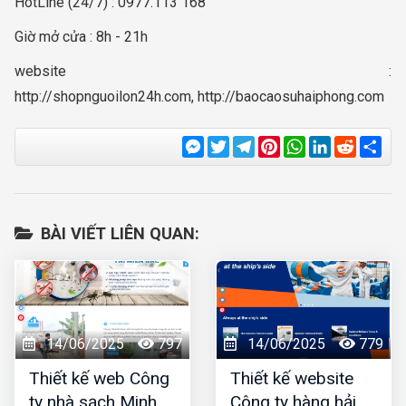
HotLine (24/7) : 0977.113 168
Giờ mở cửa : 8h - 21h
website :
http://shopnguoilon24h.com, http://baocaosuhaiphong.com
Messenger
Twitter
Telegram
Pinterest
WhatsApp
LinkedIn
Reddit
Sha
BÀI VIẾT LIÊN QUAN:
14/06/2025
797
14/06/2025
779
Thiết kế web Công
Thiết kế website
ty nhà sạch Minh
Công ty hàng hải