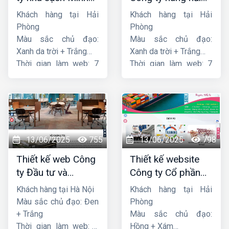
Dương
liên minh
Khách hàng tại Hải
Khách hàng tại Hải
Phòng
Phòng
Màu sắc chủ đạo:
Màu sắc chủ đạo:
Xanh da trời + Trắng
Xanh da trời + Trắng
Thời gian làm web: 7
Thời gian làm web: 7
ngày
ngày
13/06/2025
755
13/06/2025
798
Thiết kế web Công
Thiết kế website
ty Đầu tư và
Công ty Cổ phần
Thương mại Five-
dịch vụ hàng hải
Khách hàng tại Hà Nội
Khách hàng tại Hải
Star
Sen
Màu sắc chủ đạo: Đen
Phòng
+ Trắng
Màu sắc chủ đạo:
Thời gian làm web: 7
Hồng + Xám