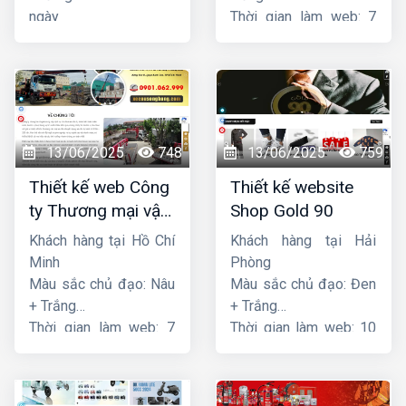
ngày
Thời gian làm web: 7
ngày
13/06/2025
748
13/06/2025
759
Thiết kế web Công
Thiết kế website
ty Thương mại vận
Shop Gold 90
tải Song Bằng
Khách hàng tại Hồ Chí
Khách hàng tại Hải
Minh
Phòng
Màu sắc chủ đạo: Nâu
Màu sắc chủ đạo: Đen
+ Trắng
+ Trắng
Thời gian làm web: 7
Thời gian làm web: 10
ngày
ngày