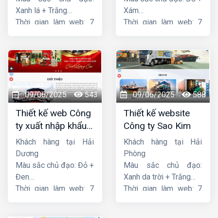
Xanh lá + Trắng
Xám
Thời gian làm web: 7
Thời gian làm web: 7
ngày
ngày
09/06/2025
543
09/06/2025
588
Thiết kế web Công
Thiết kế website
ty xuất nhập khẩu
Công ty Sao Kim
Thiên Thuận Phát
Khách hàng tại Hải
Khách hàng tại Hải
Dương
Phòng
Màu sắc chủ đạo: Đỏ +
Màu sắc chủ đạo:
Đen
Xanh da trời + Trắng
Thời gian làm web: 7
Thời gian làm web: 7
ngày
ngày