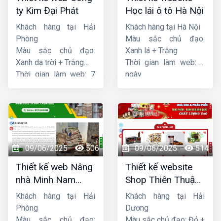
ty Kim Đại Phát
Học lái ô tô Hà Nội
Khách hàng tại Hải
Khách hàng tại Hà Nội
Phòng
Màu sắc chủ đạo:
Màu sắc chủ đạo:
Xanh lá + Trắng
Xanh da trời + Trắng
Thời gian làm web: 7
Thời gian làm web: 7
ngày
ngày
09/06/2025
506
09/06/2025
514
Thiết kế web Nâng
Thiết kế website
nhà Minh Nam
Shop Thiên Thuận
Hoàng
Phát
Khách hàng tại Hải
Khách hàng tại Hải
Phòng
Dương
Màu sắc chủ đạo:
Màu sắc chủ đạo: Đỏ +