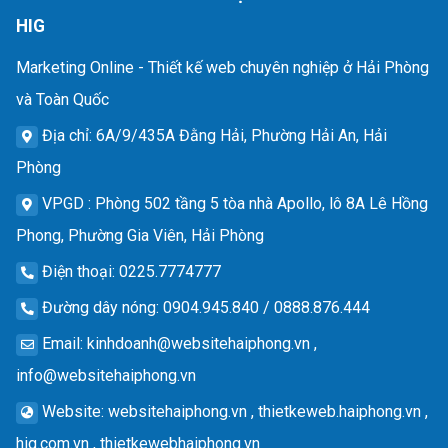
HIG
Marketing Online - Thiết kế web chuyên nghiệp ở Hải Phòng
và Toàn Quốc
Địa chỉ
: 6A/9/435A Đằng Hải, Phường Hải An, Hải
Phòng
VPGD
: Phòng 502 tầng 5 tòa nhà Apollo, lô 8A Lê Hồng
Phong, Phường Gia Viên, Hải Phòng
Điện thoại
: 0225.7774777
Đường dây nóng
: 0904.945.840 / 0888.876.444
Email
:
kinhdoanh@websitehaiphong.vn
,
info@websitehaiphong.vn
Website
: websitehaiphong.vn , thietkeweb.haiphong.vn ,
hig.com.vn , thietkewebhaiphong.vn