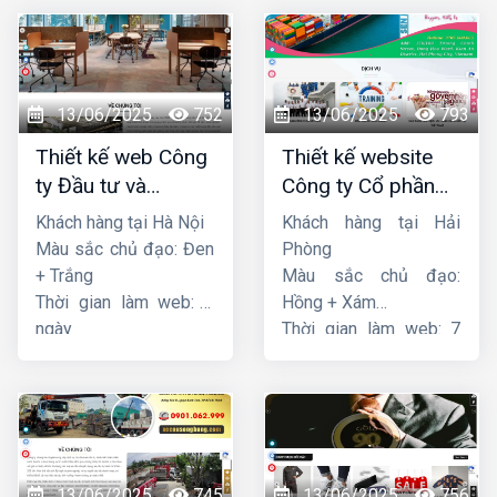
13/06/2025
752
13/06/2025
793
Thiết kế web Công
Thiết kế website
ty Đầu tư và
Công ty Cổ phần
Thương mại Five-
dịch vụ hàng hải
Khách hàng tại Hà Nội
Khách hàng tại Hải
Star
Sen
Màu sắc chủ đạo: Đen
Phòng
+ Trắng
Màu sắc chủ đạo:
Thời gian làm web: 7
Hồng + Xám
ngày
Thời gian làm web: 7
ngày
13/06/2025
745
13/06/2025
756