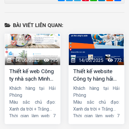
BÀI VIẾT LIÊN QUAN:
14/06/2025
795
14/06/2025
772
Thiết kế web Công
Thiết kế website
ty nhà sạch Minh
Công ty hàng hải
Dương
liên minh
Khách hàng tại Hải
Khách hàng tại Hải
Phòng
Phòng
Màu sắc chủ đạo:
Màu sắc chủ đạo:
Xanh da trời + Trắng
Xanh da trời + Trắng
Thời gian làm web: 7
Thời gian làm web: 7
ngày
ngày