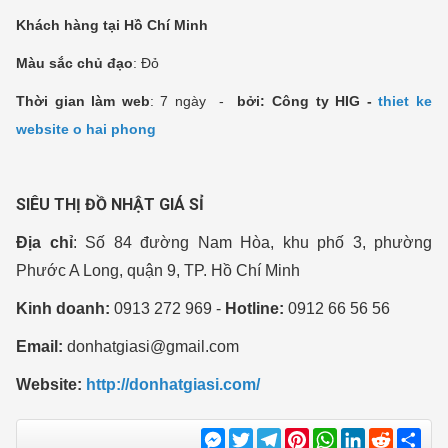
Khách hàng tại Hồ Chí Minh
Màu sắc chủ đạo
: Đỏ
Thời gian làm web
: 7 ngày -
bởi: Công ty HIG -
t
hiet ke
website o hai phong
SIÊU THỊ ĐỒ NHẬT GIÁ SỈ
Địa chỉ
: Số 84 đường Nam Hòa, khu phố 3, phường
Phước A Long, quận 9, TP. Hồ Chí Minh
Kinh doanh:
0913 272 969 -
Hotline:
0912 66 56 56
Email:
donhatgiasi@gmail.com
Website:
http://donhatgiasi.com/
Messenger
Twitter
Telegram
Pinterest
WhatsApp
LinkedIn
Reddit
Sha