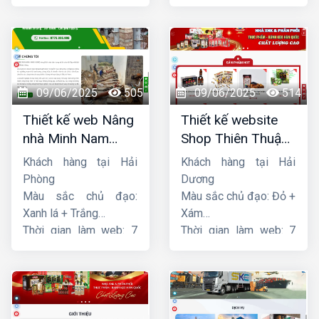
ngày
09/06/2025
505
09/06/2025
514
Thiết kế web Nâng
Thiết kế website
nhà Minh Nam
Shop Thiên Thuận
Hoàng
Phát
Khách hàng tại Hải
Khách hàng tại Hải
Phòng
Dương
Màu sắc chủ đạo:
Màu sắc chủ đạo: Đỏ +
Xanh lá + Trắng
Xám
Thời gian làm web: 7
Thời gian làm web: 7
ngày
ngày