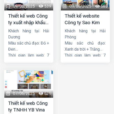
09/06/2025
539
09/06/2025
585
Thiết kế web Công
Thiết kế website
ty xuất nhập khẩu
Công ty Sao Kim
Thiên Thuận Phát
Khách hàng tại Hải
Khách hàng tại Hải
Dương
Phòng
Màu sắc chủ đạo: Đỏ +
Màu sắc chủ đạo:
Đen
Xanh da trời + Trắng
Thời gian làm web: 7
Thời gian làm web: 7
ngày
ngày
07/06/2025
639
Thiết kế web Công
ty TNHH YB Vina