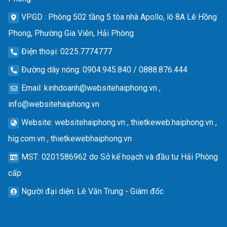
VPGD
: Phòng 502 tầng 5 tòa nhà Apollo, lô 8A Lê Hồng
Phong, Phường Gia Viên, Hải Phòng
Điện thoại
: 0225.7774777
Đường dây nóng
: 0904.945.840 / 0888.876.444
Email
:
kinhdoanh@websitehaiphong.vn
,
info@websitehaiphong.vn
Website
: websitehaiphong.vn , thietkeweb.haiphong.vn ,
hig.com.vn , thietkewebhaiphong.vn
MST
: 0201586962 do Sở kế hoạch và đầu tư Hải Phòng
cấp
Người đại diện
: Lê Văn Trung - Giám đốc