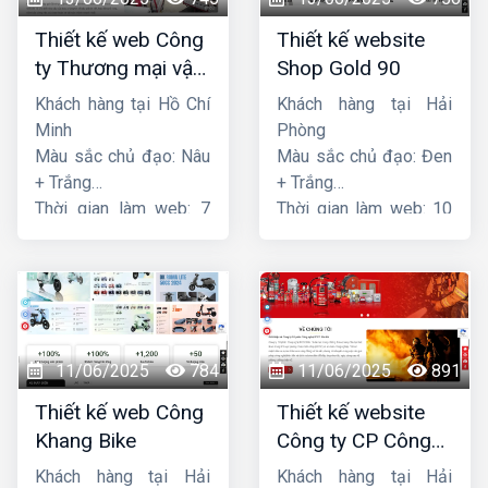
Thiết kế web Công
Thiết kế website
ty Thương mại vận
Shop Gold 90
tải Song Bằng
Khách hàng tại Hồ Chí
Khách hàng tại Hải
Minh
Phòng
Màu sắc chủ đạo: Nâu
Màu sắc chủ đạo: Đen
+ Trắng
+ Trắng
Thời gian làm web: 7
Thời gian làm web: 10
ngày
ngày
11/06/2025
784
11/06/2025
891
Thiết kế web Công
Thiết kế website
Khang Bike
Công ty CP Công
nghệ PCCC Bắc Hà
Khách hàng tại Hải
Khách hàng tại Hải