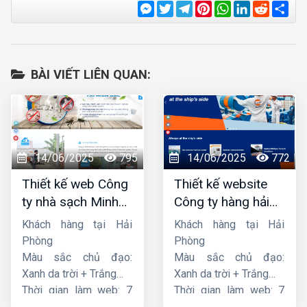
Messenger
Twitter
Telegram
Pinterest
WhatsApp
LinkedIn
Reddit
Sha
BÀI VIẾT LIÊN QUAN:
14/06/2025
795
14/06/2025
772
Thiết kế web Công
Thiết kế website
ty nhà sạch Minh
Công ty hàng hải
Dương
liên minh
Khách hàng tại Hải
Khách hàng tại Hải
Phòng
Phòng
Màu sắc chủ đạo:
Màu sắc chủ đạo:
Xanh da trời + Trắng
Xanh da trời + Trắng
Thời gian làm web: 7
Thời gian làm web: 7
ngày
ngày