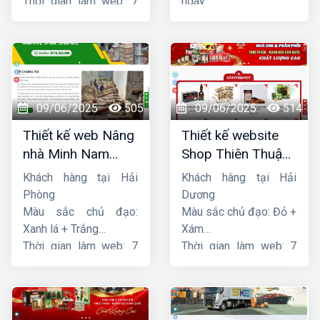
Thời gian làm web: 7
ngày
ngày
09/06/2025
505
09/06/2025
514
Thiết kế web Nâng
Thiết kế website
nhà Minh Nam
Shop Thiên Thuận
Hoàng
Phát
Khách hàng tại Hải
Khách hàng tại Hải
Phòng
Dương
Màu sắc chủ đạo:
Màu sắc chủ đạo: Đỏ +
Xanh lá + Trắng
Xám
Thời gian làm web: 7
Thời gian làm web: 7
ngày
ngày