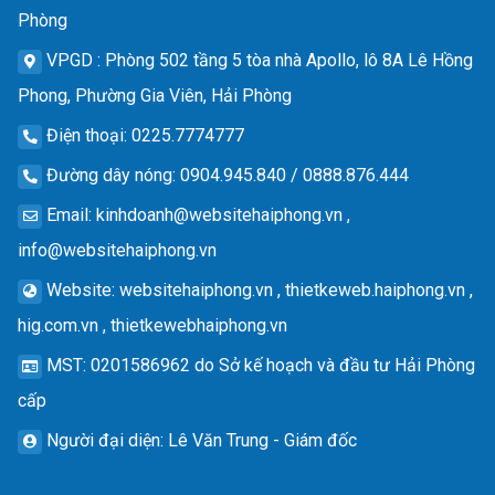
Phòng
VPGD
: Phòng 502 tầng 5 tòa nhà Apollo, lô 8A Lê Hồng
Phong, Phường Gia Viên, Hải Phòng
Điện thoại
: 0225.7774777
Đường dây nóng
: 0904.945.840 / 0888.876.444
Email
:
kinhdoanh@websitehaiphong.vn
,
info@websitehaiphong.vn
Website
: websitehaiphong.vn , thietkeweb.haiphong.vn ,
hig.com.vn , thietkewebhaiphong.vn
MST
: 0201586962 do Sở kế hoạch và đầu tư Hải Phòng
cấp
Người đại diện
: Lê Văn Trung - Giám đốc