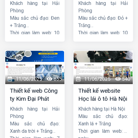
nghệ PCCC Bắc Hà
Khách hàng tại Hải
Khách hàng tại Hải
Phòng
Phòng
Màu sắc chủ đạo: Đen
Màu sắc chủ đạo: Đỏ +
+ Trắng
Trắng
Thời gian làm web: 10
Thời gian làm web: 10
ngày
ngày
11/06/2025
855
11/06/2025
540
Thiết kế web Công
Thiết kế website
ty Kim Đại Phát
Học lái ô tô Hà Nội
Khách hàng tại Hải
Khách hàng tại Hà Nội
Phòng
Màu sắc chủ đạo:
Màu sắc chủ đạo:
Xanh lá + Trắng
Xanh da trời + Trắng
Thời gian làm web: 7