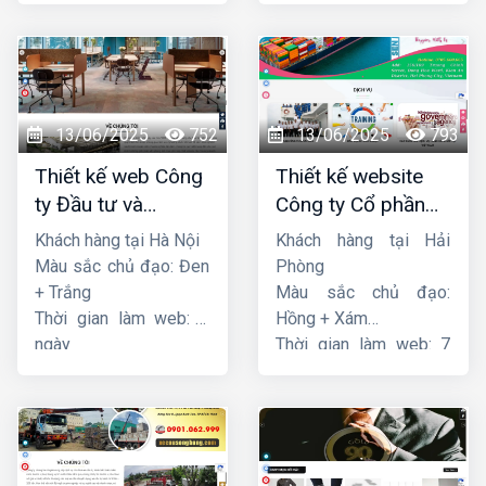
13/06/2025
752
13/06/2025
793
Thiết kế web Công
Thiết kế website
ty Đầu tư và
Công ty Cổ phần
Thương mại Five-
dịch vụ hàng hải
Khách hàng tại Hà Nội
Khách hàng tại Hải
Star
Sen
Màu sắc chủ đạo: Đen
Phòng
+ Trắng
Màu sắc chủ đạo:
Thời gian làm web: 7
Hồng + Xám
ngày
Thời gian làm web: 7
ngày