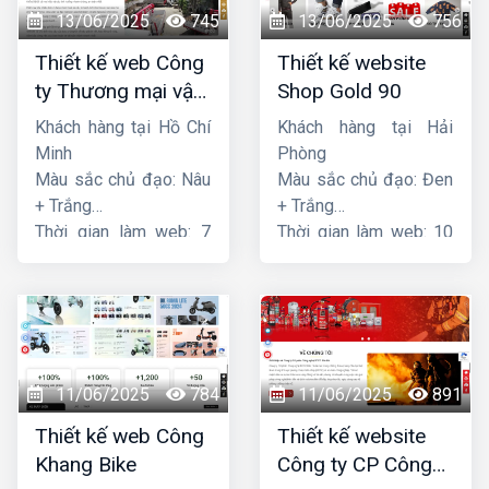
13/06/2025
745
13/06/2025
756
Thiết kế web Công
Thiết kế website
ty Thương mại vận
Shop Gold 90
tải Song Bằng
Khách hàng tại Hồ Chí
Khách hàng tại Hải
Minh
Phòng
Màu sắc chủ đạo: Nâu
Màu sắc chủ đạo: Đen
+ Trắng
+ Trắng
Thời gian làm web: 7
Thời gian làm web: 10
ngày
ngày
11/06/2025
784
11/06/2025
891
Thiết kế web Công
Thiết kế website
Khang Bike
Công ty CP Công