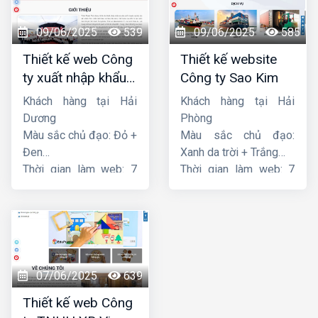
09/06/2025
539
09/06/2025
585
Thiết kế web Công
Thiết kế website
ty xuất nhập khẩu
Công ty Sao Kim
Thiên Thuận Phát
Khách hàng tại Hải
Khách hàng tại Hải
Dương
Phòng
Màu sắc chủ đạo: Đỏ +
Màu sắc chủ đạo:
Đen
Xanh da trời + Trắng
Thời gian làm web: 7
Thời gian làm web: 7
ngày
ngày
07/06/2025
639
Thiết kế web Công