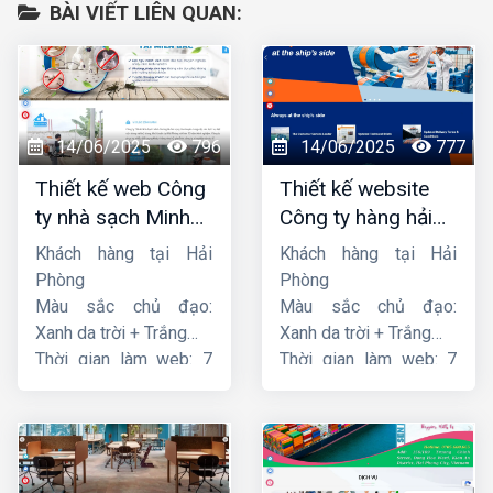
BÀI VIẾT LIÊN QUAN:
14/06/2025
796
14/06/2025
777
Thiết kế web Công
Thiết kế website
ty nhà sạch Minh
Công ty hàng hải
Dương
liên minh
Khách hàng tại Hải
Khách hàng tại Hải
Phòng
Phòng
Màu sắc chủ đạo:
Màu sắc chủ đạo:
Xanh da trời + Trắng
Xanh da trời + Trắng
Thời gian làm web: 7
Thời gian làm web: 7
ngày
ngày