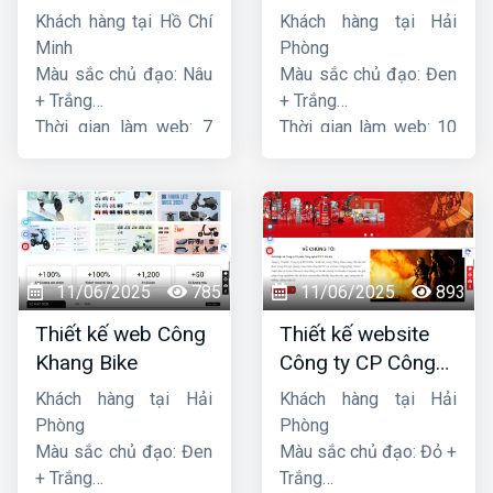
tải Song Bằng
Khách hàng tại Hồ Chí
Khách hàng tại Hải
Minh
Phòng
Màu sắc chủ đạo: Nâu
Màu sắc chủ đạo: Đen
+ Trắng
+ Trắng
Thời gian làm web: 7
Thời gian làm web: 10
ngày
ngày
11/06/2025
785
11/06/2025
893
Thiết kế web Công
Thiết kế website
Khang Bike
Công ty CP Công
nghệ PCCC Bắc Hà
Khách hàng tại Hải
Khách hàng tại Hải
Phòng
Phòng
Màu sắc chủ đạo: Đen
Màu sắc chủ đạo: Đỏ +
+ Trắng
Trắng