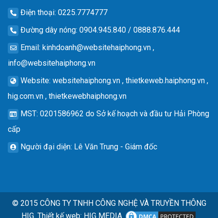
Điện thoại
: 0225.7774777
Đường dây nóng
: 0904.945.840 / 0888.876.444
Email
:
kinhdoanh@websitehaiphong.vn
,
info@websitehaiphong.vn
Website
: websitehaiphong.vn , thietkeweb.haiphong.vn ,
hig.com.vn , thietkewebhaiphong.vn
MST
: 0201586962 do Sở kế hoạch và đầu tư Hải Phòng
cấp
Người đại diện
: Lê Văn Trung - Giám đốc
© 2015
CÔNG TY TNHH CÔNG NGHỆ VÀ TRUYỀN THÔNG
HIG.
Thiết kế web
:
HIG MEDIA