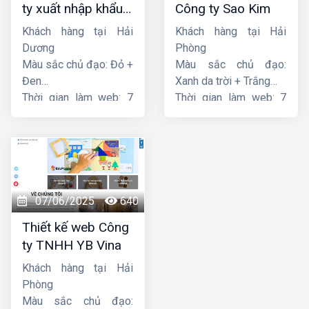
ty xuất nhập khẩu
Công ty Sao Kim
Thiên Thuận Phát
Khách hàng tại Hải
Khách hàng tại Hải
Dương
Phòng
Màu sắc chủ đạo: Đỏ +
Màu sắc chủ đạo:
Đen
Xanh da trời + Trắng
Thời gian làm web: 7
Thời gian làm web: 7
ngày
ngày
07/06/2025
640
Thiết kế web Công
ty TNHH YB Vina
Khách hàng tại Hải
Phòng
Màu sắc chủ đạo: