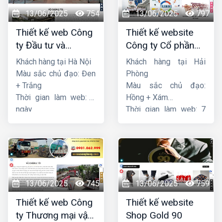
13/06/2025
754
13/06/2025
797
Thiết kế web Công
Thiết kế website
ty Đầu tư và
Công ty Cổ phần
Thương mại Five-
dịch vụ hàng hải
Khách hàng tại Hà Nội
Khách hàng tại Hải
Star
Sen
Màu sắc chủ đạo: Đen
Phòng
+ Trắng
Màu sắc chủ đạo:
Thời gian làm web: 7
Hồng + Xám
ngày
Thời gian làm web: 7
ngày
13/06/2025
745
13/06/2025
759
Thiết kế web Công
Thiết kế website
ty Thương mại vận
Shop Gold 90