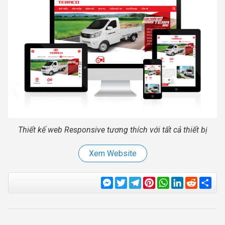
Thiết kế web Responsive tương thích với tất cả thiết bị
Xem Website
Messenger
Twitter
Telegram
Pinterest
WhatsApp
LinkedIn
Reddit
Sha