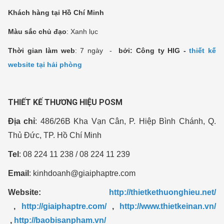
Khách hàng tại Hồ Chí Minh
Màu sắc chủ đạo
: Xanh lục
Thời gian làm web
: 7 ngày -
bởi: Công ty HIG -
thiết kế
website tại hải phòng
THIẾT KẾ THƯƠNG HIỆU POSM
Địa chỉ
: 486/26B Kha Vạn Cân, P. Hiệp Bình Chánh, Q.
Thủ Đức, TP. Hồ Chí Minh
Tel
: 08 224 11 238 / 08 224 11 239
Email
:
kinhdoanh@giaiphaptre.com
Website:
http://thietkethuonghieu.net/​
,
http://giaiphaptre.com/​
,
http://www.thietkeinan.vn/​
,
http://baobisanpham.vn/​