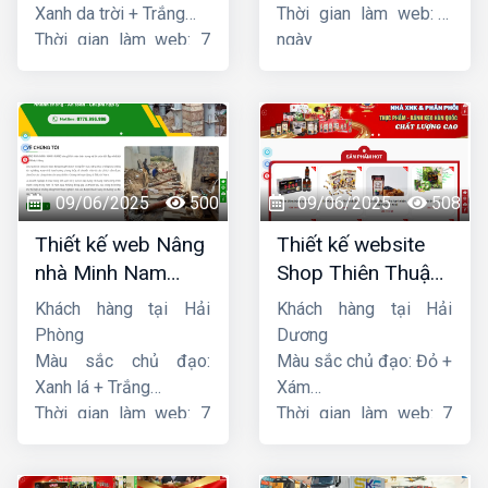
Xanh da trời + Trắng
Thời gian làm web: 7
Thời gian làm web: 7
ngày
ngày
09/06/2025
500
09/06/2025
508
Thiết kế web Nâng
Thiết kế website
nhà Minh Nam
Shop Thiên Thuận
Hoàng
Phát
Khách hàng tại Hải
Khách hàng tại Hải
Phòng
Dương
Màu sắc chủ đạo:
Màu sắc chủ đạo: Đỏ +
Xanh lá + Trắng
Xám
Thời gian làm web: 7
Thời gian làm web: 7
ngày
ngày