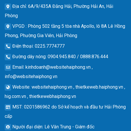
Địa chỉ
: 6A/9/435A Đằng Hải, Phường Hải An, Hải
Phòng
VPGD
: Phòng 502 tầng 5 tòa nhà Apollo, lô 8A Lê Hồng
Phong, Phường Gia Viên, Hải Phòng
Điện thoại
: 0225.7774777
Đường dây nóng
: 0904.945.840 / 0888.876.444
Email
:
kinhdoanh@websitehaiphong.vn
,
info@websitehaiphong.vn
Website
: websitehaiphong.vn , thietkeweb.haiphong.vn ,
hig.com.vn , thietkewebhaiphong.vn
MST
: 0201586962 do Sở kế hoạch và đầu tư Hải Phòng
cấp
Người đại diện
: Lê Văn Trung - Giám đốc