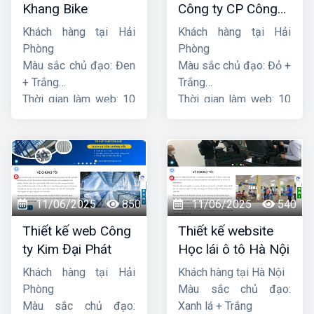
Khang Bike
Công ty CP Công
nghệ PCCC Bắc Hà
Khách hàng tại Hải
Khách hàng tại Hải
Phòng
Phòng
Màu sắc chủ đạo: Đen
Màu sắc chủ đạo: Đỏ +
+ Trắng
Trắng
Thời gian làm web: 10
Thời gian làm web: 10
ngày
ngày
11/06/2025
850
11/06/2025
540
Thiết kế web Công
Thiết kế website
ty Kim Đại Phát
Học lái ô tô Hà Nội
Khách hàng tại Hải
Khách hàng tại Hà Nội
Phòng
Màu sắc chủ đạo:
Màu sắc chủ đạo:
Xanh lá + Trắng