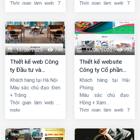
Thời gian làm web: 7
Thời gian làm web: 7
ngày
ngày
13/06/2025
748
13/06/2025
792
Thiết kế web Công
Thiết kế website
ty Đầu tư và
Công ty Cổ phần
Thương mại Five-
dịch vụ hàng hải
Khách hàng tại Hà Nội
Khách hàng tại Hải
Star
Sen
Màu sắc chủ đạo: Đen
Phòng
+ Trắng
Màu sắc chủ đạo:
Thời gian làm web: 7
Hồng + Xám
ngày
Thời gian làm web: 7
ngày