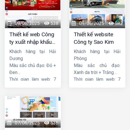
09/06/2025
538
09/06/2025
582
Thiết kế web Công
Thiết kế website
ty xuất nhập khẩu
Công ty Sao Kim
Thiên Thuận Phát
Khách hàng tại Hải
Khách hàng tại Hải
Dương
Phòng
Màu sắc chủ đạo: Đỏ +
Màu sắc chủ đạo:
Đen
Xanh da trời + Trắng
Thời gian làm web: 7
Thời gian làm web: 7
ngày
ngày
07/06/2025
638