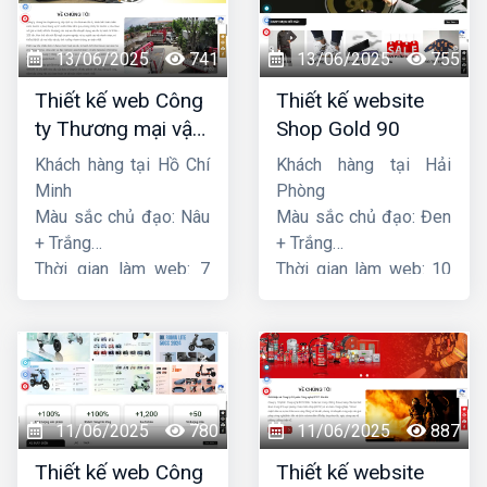
13/06/2025
741
13/06/2025
755
Thiết kế web Công
Thiết kế website
ty Thương mại vận
Shop Gold 90
tải Song Bằng
Khách hàng tại Hồ Chí
Khách hàng tại Hải
Minh
Phòng
Màu sắc chủ đạo: Nâu
Màu sắc chủ đạo: Đen
+ Trắng
+ Trắng
Thời gian làm web: 7
Thời gian làm web: 10
ngày
ngày
11/06/2025
780
11/06/2025
887
Thiết kế web Công
Thiết kế website