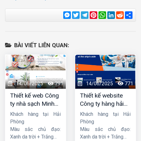
Messenger
Twitter
Telegram
Pinterest
WhatsApp
LinkedIn
Reddit
Sha
BÀI VIẾT LIÊN QUAN:
14/06/2025
791
14/06/2025
771
Thiết kế web Công
Thiết kế website
ty nhà sạch Minh
Công ty hàng hải
Dương
liên minh
Khách hàng tại Hải
Khách hàng tại Hải
Phòng
Phòng
Màu sắc chủ đạo:
Màu sắc chủ đạo:
Xanh da trời + Trắng
Xanh da trời + Trắng