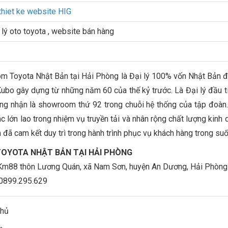
thiet ke website HIG
lý oto toyota , website bán hàng
 Toyota Nhật Bản tại Hải Phòng là Đại lý 100% vốn Nhật Bản đượ
Kubo gây dựng từ những năm 60 của thế kỷ trước. Là Đại lý đầu 
g nhận là showroom thứ 92 trong chuỗi hệ thống của tập đoàn
ác lớn lao trong nhiệm vụ truyền tải và nhân rộng chất lượng kinh
 đã cam kết duy trì trong hành trình phục vụ khách hàng trong su
 TOYOTA NHẬT BẢN TẠI HẢI PHÒNG
 Km88 thôn Lương Quán, xã Nam Sơn, huyện An Dương, Hải Phòng
 0899.295.629
chủ