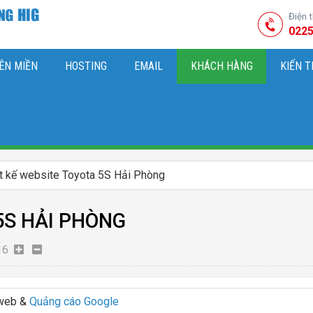
Điện 
0225
ÊN MIỀN
HOSTING
EMAIL
KHÁCH HÀNG
KIẾN 
HIỆU
M SÓC WEBSITE & SEO TỔNG THỂ
OK
KIẾN THỨC MARKETI
t kế website Toyota 5S Hải Phòng
5S HẢI PHÒNG
16
 web &
Quảng cáo Google