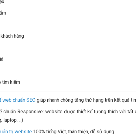
iệu
hẩm
ụ
 khách hàng
iá
 tìm kiếm
kế web chuẩn SEO
giúp nhanh chóng tăng thứ hạng trên kết quả t
kế chuẩn Responsive: website được thiết kế tương thích với tất 
 laptop, ...)
uản trị website
100% tiếng Việt, thân thiện, dễ sử dụng