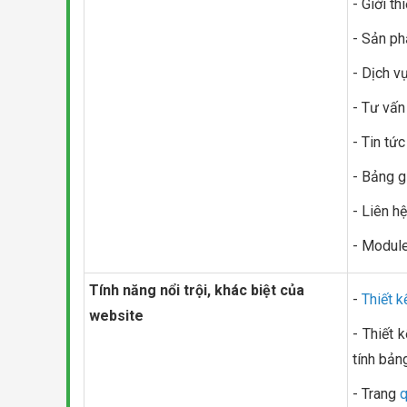
- Giới th
- Sản p
- Dịch v
- Tư vấn
- Tin tức
- Bảng g
- Liên hệ
- Module
Tính năng nổi trội, khác biệt của
-
Thiết 
website
- Thiết 
tính bảng,
- Trang
q