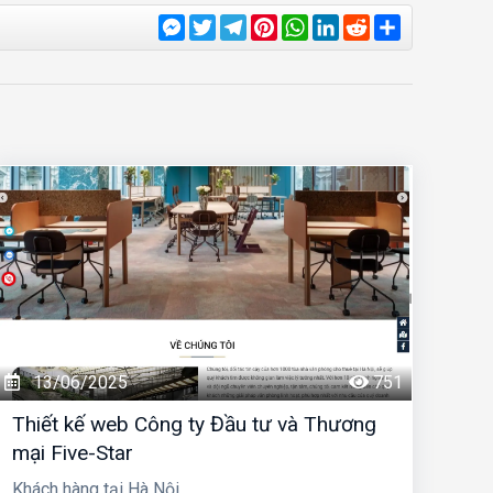
Messenger
Twitter
Telegram
Pinterest
WhatsApp
LinkedIn
Reddit
Share
13/06/2025
751
Thiết kế web Công ty Đầu tư và Thương
mại Five-Star
Khách hàng tại Hà Nội