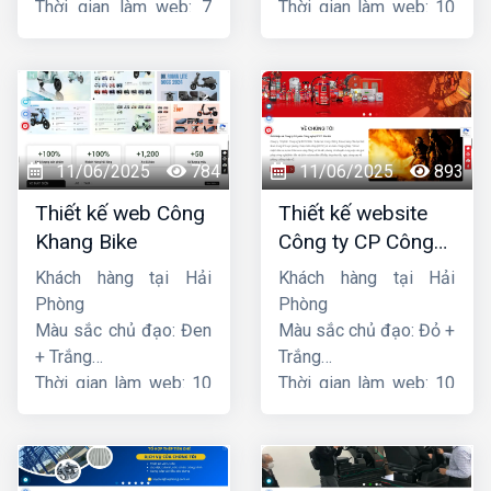
Thời gian làm web: 7
Thời gian làm web: 10
ngày
ngày
11/06/2025
784
11/06/2025
893
Thiết kế web Công
Thiết kế website
Khang Bike
Công ty CP Công
nghệ PCCC Bắc Hà
Khách hàng tại Hải
Khách hàng tại Hải
Phòng
Phòng
Màu sắc chủ đạo: Đen
Màu sắc chủ đạo: Đỏ +
+ Trắng
Trắng
Thời gian làm web: 10
Thời gian làm web: 10
ngày
ngày