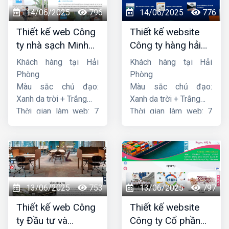
14/06/2025
796
14/06/2025
776
Thiết kế web Công
Thiết kế website
ty nhà sạch Minh
Công ty hàng hải
Dương
liên minh
Khách hàng tại Hải
Khách hàng tại Hải
Phòng
Phòng
Màu sắc chủ đạo:
Màu sắc chủ đạo:
Xanh da trời + Trắng
Xanh da trời + Trắng
Thời gian làm web: 7
Thời gian làm web: 7
ngày
ngày
13/06/2025
753
13/06/2025
797
Thiết kế web Công
Thiết kế website
ty Đầu tư và
Công ty Cổ phần