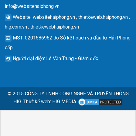
info@websitehaiphong.vn
Website
: websitehaiphong.vn , thietkeweb.haiphong.vn ,
hig.com.vn , thietkewebhaiphong.vn
MST
: 0201586962 do Sở kế hoạch và đầu tư Hải Phòng
cấp
Người đại diện
: Lê Văn Trung - Giám đốc
© 2015
CÔNG TY TNHH CÔNG NGHỆ VÀ TRUYỀN THÔNG
HIG.
Thiết kế web
:
HIG MEDIA