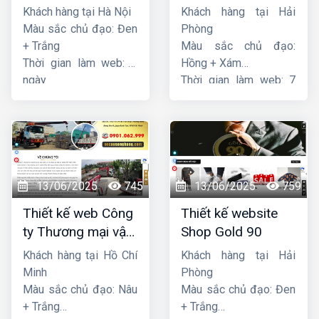
Thương mại Five-
dịch vụ hàng hải
Khách hàng tại Hà Nội
Khách hàng tại Hải
Star
Sen
Màu sắc chủ đạo: Đen
Phòng
+ Trắng
Màu sắc chủ đạo:
Thời gian làm web: 7
Hồng + Xám
ngày
Thời gian làm web: 7
ngày
13/06/2025
745
13/06/2025
759
Thiết kế web Công
Thiết kế website
ty Thương mại vận
Shop Gold 90
tải Song Bằng
Khách hàng tại Hồ Chí
Khách hàng tại Hải
Minh
Phòng
Màu sắc chủ đạo: Nâu
Màu sắc chủ đạo: Đen
+ Trắng
+ Trắng