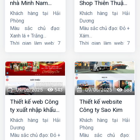
nhà Minh Nam
Shop Thiên Thuận
Hoàng
Phát
Khách hàng tại Hải
Khách hàng tại Hải
Phòng
Dương
Màu sắc chủ đạo:
Màu sắc chủ đạo: Đỏ +
Xanh lá + Trắng
Xám
Thời gian làm web: 7
Thời gian làm web: 7
ngày
ngày
09/06/2025
543
09/06/2025
588
Thiết kế web Công
Thiết kế website
ty xuất nhập khẩu
Công ty Sao Kim
Thiên Thuận Phát
Khách hàng tại Hải
Khách hàng tại Hải
Dương
Phòng
Màu sắc chủ đạo: Đỏ +
Màu sắc chủ đạo: