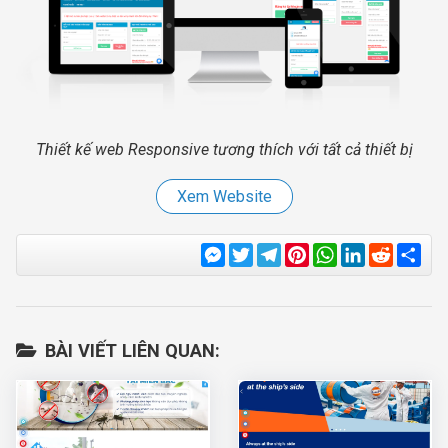
Thiết kế web Responsive tương thích với tất cả thiết bị
Xem Website
Messenger
Twitter
Telegram
Pinterest
WhatsApp
LinkedIn
Reddit
Sha
BÀI VIẾT LIÊN QUAN: