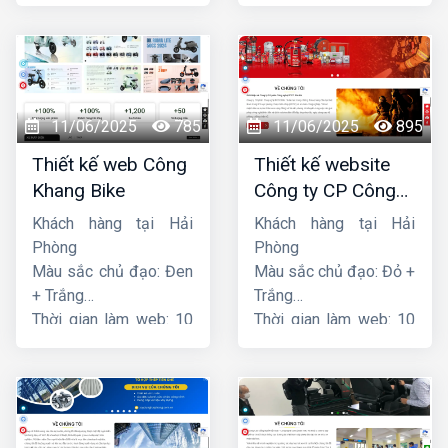
ngày
ngày
11/06/2025
785
11/06/2025
895
Thiết kế web Công
Thiết kế website
Khang Bike
Công ty CP Công
nghệ PCCC Bắc Hà
Khách hàng tại Hải
Khách hàng tại Hải
Phòng
Phòng
Màu sắc chủ đạo: Đen
Màu sắc chủ đạo: Đỏ +
+ Trắng
Trắng
Thời gian làm web: 10
Thời gian làm web: 10
ngày
ngày