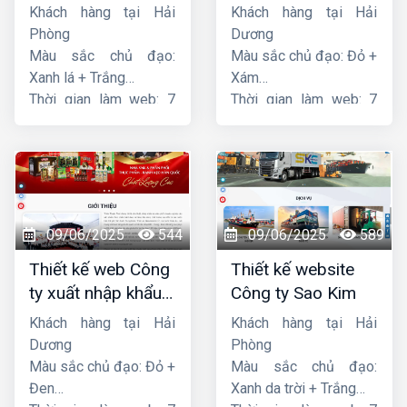
Hoàng
Phát
Khách hàng tại Hải
Khách hàng tại Hải
Phòng
Dương
Màu sắc chủ đạo:
Màu sắc chủ đạo: Đỏ +
Xanh lá + Trắng
Xám
Thời gian làm web: 7
Thời gian làm web: 7
ngày
ngày
09/06/2025
544
09/06/2025
589
Thiết kế web Công
Thiết kế website
ty xuất nhập khẩu
Công ty Sao Kim
Thiên Thuận Phát
Khách hàng tại Hải
Khách hàng tại Hải
Dương
Phòng
Màu sắc chủ đạo: Đỏ +
Màu sắc chủ đạo:
Đen
Xanh da trời + Trắng