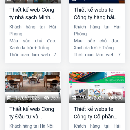
Thiết kế web Công
Thiết kế website
ty nhà sạch Minh
Công ty hàng hải
Dương
liên minh
Khách hàng tại Hải
Khách hàng tại Hải
Phòng
Phòng
Màu sắc chủ đạo:
Màu sắc chủ đạo:
Xanh da trời + Trắng
Xanh da trời + Trắng
Thời gian làm web: 7
Thời gian làm web: 7
ngày
ngày
13/06/2025
757
13/06/2025
800
Thiết kế web Công
Thiết kế website
ty Đầu tư và
Công ty Cổ phần
Thương mại Five-
dịch vụ hàng hải
Khách hàng tại Hà Nội
Khách hàng tại Hải