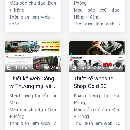
Star
Sen
Màu sắc chủ đạo: Đen
Phòng
+ Trắng
Màu sắc chủ đạo:
Thời gian làm web: 7
Hồng + Xám
ngày
Thời gian làm web: 7
ngày
13/06/2025
748
13/06/2025
759
Thiết kế web Công
Thiết kế website
ty Thương mại vận
Shop Gold 90
tải Song Bằng
Khách hàng tại Hồ Chí
Khách hàng tại Hải
Minh
Phòng
Màu sắc chủ đạo: Nâu
Màu sắc chủ đạo: Đen
+ Trắng
+ Trắng
Thời gian làm web: 7
Thời gian làm web: 10