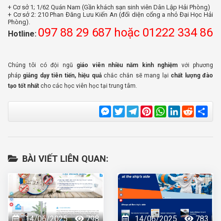
+ Cơ sở 1; 1/62 Quán Nam (Gần khách sạn sinh viên Dân Lập Hải Phòng)
+ Cơ sở 2: 210 Phan Đăng Lưu Kiến An (đối diện cổng a nhỏ Đại Học Hải
Phòng).
097 88 29 687 hoặc 01222 334 86
Hotline:
Chúng tôi có đội ngũ
giáo viên nhiều năm kinh nghiệm
với phương
pháp
giảng dạy tiên tiến, hiệu quả
chắc chắn sẽ mang lại
chất lượng đào
tạo tốt nhất
cho các học viên học tại trung tâm.
Messenger
Twitter
Telegram
Pinterest
WhatsApp
LinkedIn
Reddit
Sha
BÀI VIẾT LIÊN QUAN:
14/06/2025
798
14/06/2025
783