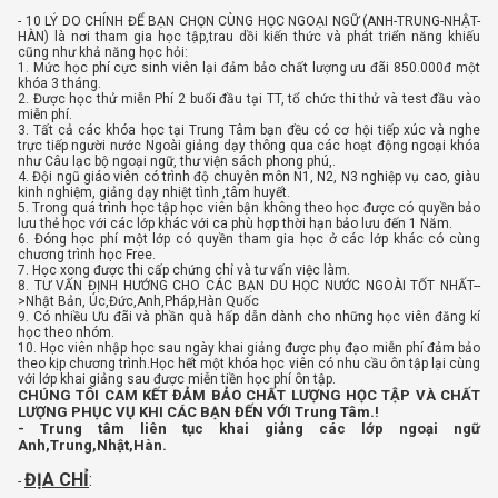
- 10 LÝ DO CHÍNH ĐỂ BẠN CHỌN CÙNG HỌC NGOẠI NGỮ (ANH-TRUNG-NHẬT-
HÀN) là nơi tham gia học tập,trau d
ồi kiến thức và phát triển năng khiếu
cũng như khả năng học hỏi:
1. Mức học phí cực sinh viên lại đảm bảo chất lượng ưu đãi 850.000đ một
khóa 3 tháng.
2. Được học thử miễn Phí 2 buổi đầu tại TT, tổ chức thi thử và test đầu vào
miễn phí.
3. Tất cả các khóa học tại Trung Tâm bạn đều có cơ hội tiếp xúc và nghe
trực tiếp người nước Ngoài giảng dạy thông qua các hoạt động ngoại khóa
như Câu lạc bộ ngoại ngữ, thư viện sách phong phú,.
4. Đội ngũ giáo viên có trình độ chuyên môn N1, N2, N3 nghiệp vụ cao, giàu
kinh nghiệm, giảng dạy nhiệt tình ,tâm huyết.
5. Trong quá trình học tập học viên bận không theo học được có quyền bảo
lưu thẻ học với các lớp khác với ca phù hợp thời hạn bảo lưu đến 1 Năm.
6. Đóng học phí một lớp có quyền tham gia học ở các lớp khác có cùng
chương trình học Free.
7. Học xong được thi cấp chứng chỉ và tư vấn việc làm.
8. TƯ VẤN ĐỊNH HƯỚNG CHO CÁC BẠN DU HỌC NƯỚC NGOÀI TỐT NHẤT--
>Nhật Bản, Úc,Đức,Anh,Pháp,Hàn Quốc
9. Có nhiều Ưu đãi và phần quà hấp dẫn dành cho những học viên đăng kí
học theo nhóm.
10. Học viên nhập học sau ngày khai giảng được phụ đạo miễn phí đảm bảo
theo kịp chương trình.Học hết một khóa học viên có nhu cầu ôn tập lại cùng
với lớp khai giảng sau được miễn tiền học phí ôn tập.
CHÚNG TÔI CAM KẾT ĐẢM BẢO CHẤT LƯỢNG HỌC TẬP VÀ CHẤT
LƯỢNG PHỤC VỤ KHI CÁC BẠN ĐẾN VỚI Trung Tâm.!
- Trung tâm liên tục khai giảng các lớp ngoại ngữ
Anh,Trung,Nhật,Hàn.
ĐỊA CHỈ
:
-