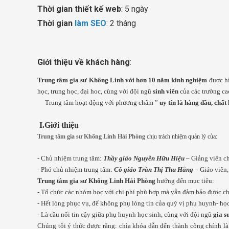
Thời gian thiết kế web
: 5 ngày
Thời gian
làm SEO
: 2 tháng
Giới thiệu về khách hàng
:
Trung tâm gia sư Khổng Linh với hơn 10 năm kinh nghiệm
được h
học, trung học, đại hoc, cùng với đội ngũ
sinh viên
của các trường ca
Trung tâm hoạt động với phương châm ”
uy tín là hàng đầu, chất 
I.Giới thiệu
Trung tâm gia sư Khổng Linh Hải Phòng
chịu trách nhiệm quản lý của:
- Chủ nhiệm trung tâm:
Thầy giáo Nguyễn Hữu Hiệu
– Giảng viên c
- Phó chủ nhiệm trung tâm:
Cô giáo Trần Thị Thu Hằng
– Giáo viên
Trung tâm gia sư Khổng Linh Hải Phòng
hướng đến mục tiêu:
- Tổ chức các nhóm học với chi phí phù hợp mà vẫn đảm bảo được ch
- Hết lòng phục vụ, để không phụ lòng tin của quý vị phụ huynh- họ
- Là cầu nối tin cậy giữa phụ huynh học sinh, cùng với đội ngũ
gia s
Chúng tôi ý thức được rằng: chìa khóa dẫn đến thành công chính là 