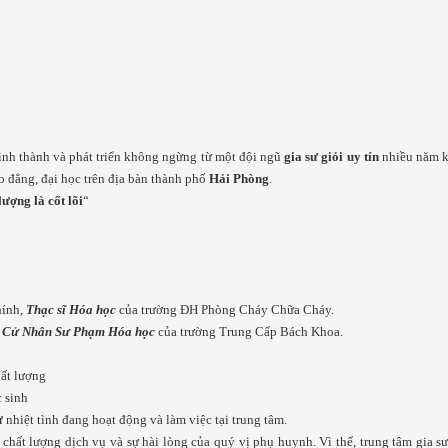
ình thành và phát triển không ngừng từ một đội ngũ
gia sư giỏi uy tín
nhiều năm ki
o đẳng, đại học trên địa bàn thành phố
Hải Phòng
.
lượng là cốt lõi
“
hính,
Thạc sĩ Hóa học
của trường ĐH Phòng Cháy Chữa Cháy.
,
Cử Nhân Sư Phạm Hóa học
của trường Trung Cấp Bách Khoa.
ất lượng
c sinh
ư
nhiệt tình đang hoạt động và làm việc tại trung tâm.
chất lượng dịch vụ và sự hài lòng của quý vị phụ huynh. Vì thế, trung tâm gia s