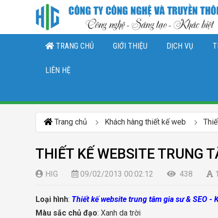
TRANG CHỦ
GIỚI THIỆU
DỊCH VỤ
T
THIẾT KẾ LOGO, NHẬN DIỆN THƯƠNG 
DỊCH VỤ QUẢN TRỊ CHĂ
DỊCH VỤ QUẢN TRỊ FANPAGE FACEBO
LIÊN HỆ
Trang chủ
Khách hàng thiết kế web
Thiế
THIẾT KẾ WEBSITE TRUNG T
HIG
09/02/2013 00:02:12
438
Loại hình
:
Thiết kế website trung tâm gia sư & SEO -
Màu sắc chủ đạo
: Xanh da trời