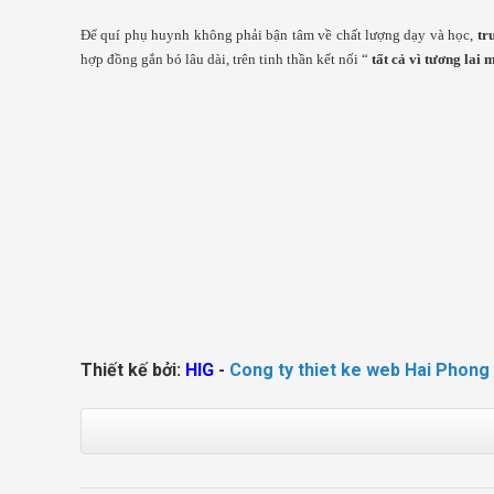
Để quí phụ huynh không phải bận tâm về chất lượng dạy và học,
tr
hợp đồng gắn bó lâu dài, trên tinh thần kết nối “
tất cả vì tương lai 
Thiết kế bởi:
HIG
-
Cong ty thiet ke web Hai Phong