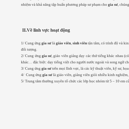
nhiệm và khả năng tập huấn phương pháp sư phạm cho
gia sư
, chúng
II.Về lĩnh vực hoạt động
1/ Cung ứng
gia sư
là
giáo viên
,
sinh viên
tận tâm, có trình độ và k
đối tượng.
2/ Cung ứng
gia sư
, giáo viên giảng dạy các thứ tiếng khác nhau (c
khác… đặc biệt: dạy tiếng việt cho người nước ngoài và song ngữ ch
3/ Cung ứng
gia sư
trên mọi lĩnh vực, là các kỹ thuật viên, kỹ sư, 
4/ Cung ứng
gia sư
là giáo viên, giảng viên giỏi nhiều kinh nghiệ
5/ Trung tâm thường xuyên tổ chức các lớp học nhóm từ 5 – 10 em củ