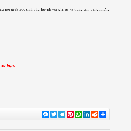
cầu nối giữa học sinh phụ huynh với
gia sư
và trung tâm bằng những
của bạn!
Messenger
Twitter
Telegram
Pinterest
WhatsApp
LinkedIn
Reddit
Share