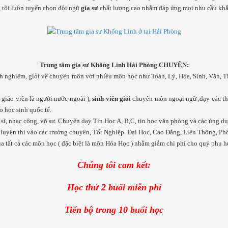
 tôi luôn tuyển chọn đội ngũ
gia sư
chất lượng cao nhằm đáp ứng mọi nhu cầu kh
Trung tâm gia sư Khổng Linh Hải Phòng
CHUYÊN:
inh nghiệm, giỏi về chuyên môn với nhiều môn học như Toán, Lý, Hóa, Sinh, Văn, 
ó giáo viên là người nước ngoài ),
sinh viên giỏi
chuyên môn ngoại ngữ ,dạy các th
o học sinh quốc tế.
họa sĩ, nhạc công, võ sư. Chuyên dạy Tin Học A, B,C, tin học văn phòng và các ứng 
m, luyện thi vào các trường chuyên, Tốt Nghiệp Đại Học, Cao Đẳng, Liên Thông, Ph
a tất cả các môn học ( đặc biệt là môn Hóa Học ) nhằm giảm chi phí cho quý phụ
Chúng tôi cam kết:
Học thử 2 buổi miễn phí
Tiến bộ trong 10 buổi học