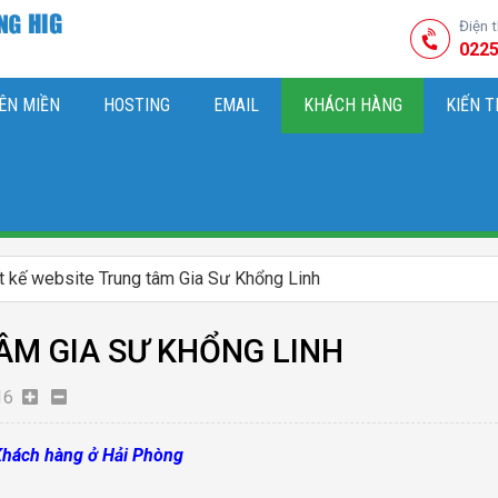
Điện 
0225
ÊN MIỀN
HOSTING
EMAIL
KHÁCH HÀNG
KIẾN 
HIỆU
M SÓC WEBSITE & SEO TỔNG THỂ
OK
KIẾN THỨC MARKETI
t kế website Trung tâm Gia Sư Khổng Linh
ÂM GIA SƯ KHỔNG LINH
16
 Khách hàng ở Hải Phòng