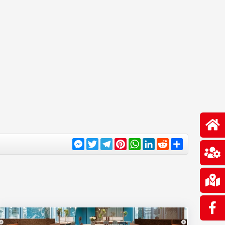
Messenger
Twitter
Telegram
Pinterest
WhatsApp
LinkedIn
Reddit
Share