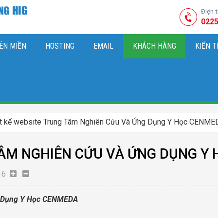
Điện 
0225
ÊN MIỀN
HOSTING
EMAIL
KHÁCH HÀNG
KIẾN 
HIỆU
M SÓC WEBSITE & SEO TỔNG THỂ
OK
KIẾN THỨC MARKETI
ết kế website Trung Tâm Nghiên Cứu Và Ứng Dụng Y Học CENME
TÂM NGHIÊN CỨU VÀ ỨNG DỤNG Y
16
g Dụng Y Học CENMEDA