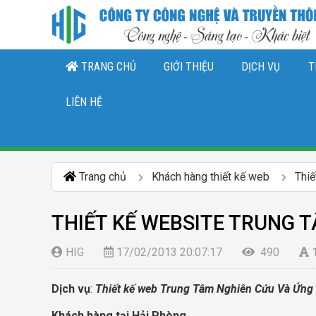
TRANG CHỦ
GIỚI THIỆU
DỊCH VỤ
T
THIẾT KẾ LOGO, NHẬN DIỆN THƯƠNG 
DỊCH VỤ QUẢN TRỊ CHĂ
DỊCH VỤ QUẢN TRỊ FANPAGE FACEBO
LIÊN HỆ
Trang chủ
Khách hàng thiết kế web
Thi
THIẾT KẾ WEBSITE TRUNG 
HIG
17/02/2013 20:07:17
490
Dịch vụ
:
Thiết kế web Trung Tâm Nghiên Cứu Và Ứn
Khách hàng tại Hải Phòng