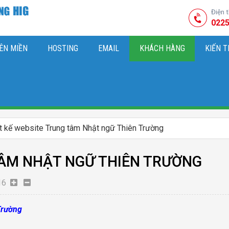
Điện 
0225
ÊN MIỀN
HOSTING
EMAIL
KHÁCH HÀNG
KIẾN 
HIỆU
M SÓC WEBSITE & SEO TỔNG THỂ
OK
KIẾN THỨC MARKETI
t kế website Trung tâm Nhật ngữ Thiên Trường
TÂM NHẬT NGỮ THIÊN TRƯỜNG
16
Trường