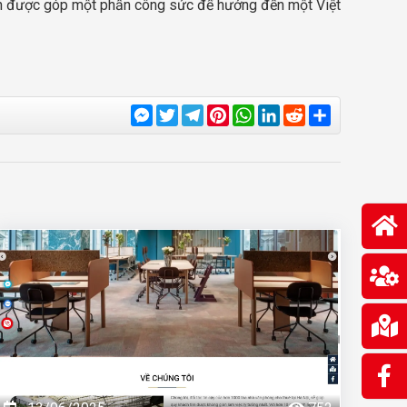
xin được góp một phần công sức để hướng đến một Việt
Messenger
Twitter
Telegram
Pinterest
WhatsApp
LinkedIn
Reddit
Share